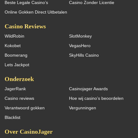
Beste Legale Casino’s
Casino Zonder Licentie
Online Gokken Direct Uitbetalen
Casino Reviews
WildRobin
SlotMonkey
Kokobet
VegasHero
Boomerang
SkyHills Casino
Lets Jackpot
Onderzoek
JagerRank
Casinojager Awards
Casino reviews
Hoe wij casino’s beoordelen
Verantwoord gokken
Vergunningen
Blacklist
Over CasinoJager