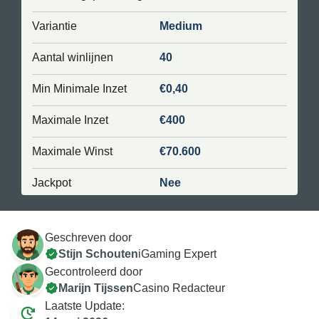
Variantie
Medium
Aantal winlijnen
40
Min Minimale Inzet
€0,40
Maximale Inzet
€400
Maximale Winst
€70.600
Jackpot
Nee
Geschreven door
Stijn Schouten
iGaming Expert
Gecontroleerd door
Marijn Tijssen
Casino Redacteur
Laatste Update: