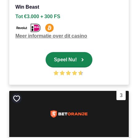
Win Beast
Tot €3.000 + 300 FS
Meer informatie over dit casino
Speel Nu!
3
Bewaar
als
favoriet