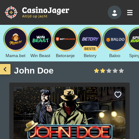
BESTE
Mama.bet
Win Beast
Betoranje
Betory
Baloo
Spin
John Doe
Bewaar
als
favoriet