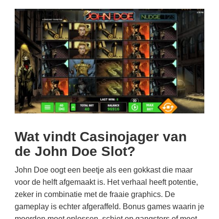
Wat vindt Casinojager van
de John Doe Slot?
John Doe oogt een beetje als een gokkast die maar
voor de helft afgemaakt is. Het verhaal heeft potentie,
zeker in combinatie met de fraaie graphics. De
gameplay is echter afgeraffeld. Bonus games waarin je
moorden moet oplossen, schiet op gangsters of moet