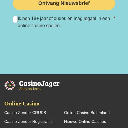
Ontvang Nieuwsbrief
Ik ben 18+ jaar of ouder, en mag legaal in een
*
online casino spelen.
Online Casino
Casino Zonder CRUKS
Online Casino Buitenland
Casino Zonder Registratie
Nieuwe Online Casinos