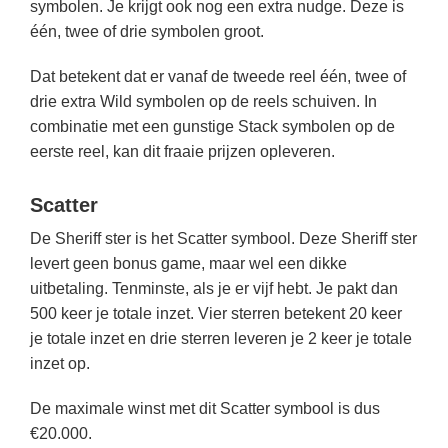
symbolen. Je krijgt ook nog een extra nudge. Deze is
één, twee of drie symbolen groot.
Dat betekent dat er vanaf de tweede reel één, twee of
drie extra Wild symbolen op de reels schuiven. In
combinatie met een gunstige Stack symbolen op de
eerste reel, kan dit fraaie prijzen opleveren.
Scatter
De Sheriff ster is het Scatter symbool. Deze Sheriff ster
levert geen bonus game, maar wel een dikke
uitbetaling. Tenminste, als je er vijf hebt. Je pakt dan
500 keer je totale inzet. Vier sterren betekent 20 keer
je totale inzet en drie sterren leveren je 2 keer je totale
inzet op.
De maximale winst met dit Scatter symbool is dus
€20.000.