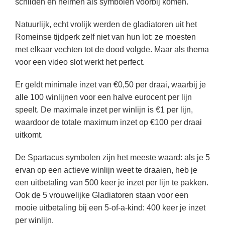
schilden en helmen als symbolen voorbij komen.
Natuurlijk, echt vrolijk werden de gladiatoren uit het
Romeinse tijdperk zelf niet van hun lot: ze moesten
met elkaar vechten tot de dood volgde. Maar als thema
voor een video slot werkt het perfect.
Er geldt minimale inzet van €0,50 per draai, waarbij je
alle 100 winlijnen voor een halve eurocent per lijn
speelt. De maximale inzet per winlijn is €1 per lijn,
waardoor de totale maximum inzet op €100 per draai
uitkomt.
De Spartacus symbolen zijn het meeste waard: als je 5
ervan op een actieve winlijn weet te draaien, heb je
een uitbetaling van 500 keer je inzet per lijn te pakken.
Ook de 5 vrouwelijke Gladiatoren staan voor een
mooie uitbetaling bij een 5-of-a-kind: 400 keer je inzet
per winlijn.