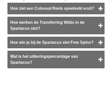
Hoe ziet een Colossal Reels speelveld eruit?
Hoe werken de Transferring Wilds in de
Spartacus slot?
Hoe win je bij de Spartacus slot Free Spins?
Wat is het uitkeringspercentage van
Spartacus?