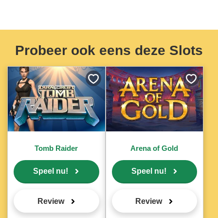
Probeer ook eens deze Slots
Bewaar
Bewaar
als
als
favoriet
favoriet
Tomb Raider
Arena of Gold
Speel nu!
Speel nu!
Review
Review