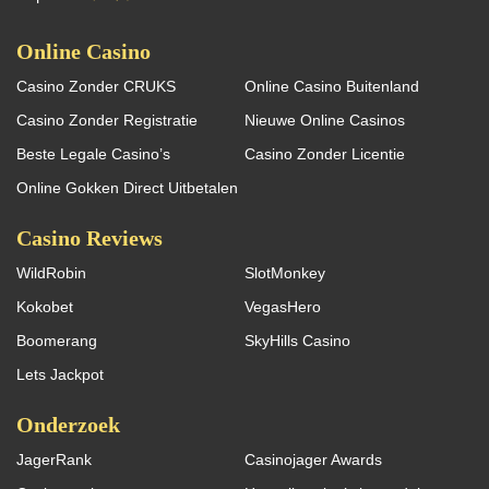
Online Casino
Casino Zonder CRUKS
Online Casino Buitenland
Casino Zonder Registratie
Nieuwe Online Casinos
Beste Legale Casino’s
Casino Zonder Licentie
Online Gokken Direct Uitbetalen
Casino Reviews
WildRobin
SlotMonkey
Kokobet
VegasHero
Boomerang
SkyHills Casino
Lets Jackpot
Onderzoek
JagerRank
Casinojager Awards