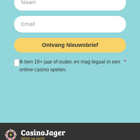
Ontvang Nieuwsbrief
Ik ben 18+ jaar of ouder, en mag legaal in een
*
online casino spelen.