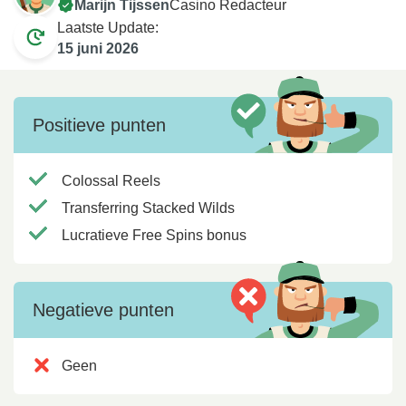
Marijn Tijssen
Casino Redacteur
Laatste Update:
15 juni 2026
Positieve punten
Colossal Reels
Transferring Stacked Wilds
Lucratieve Free Spins bonus
Negatieve punten
Geen