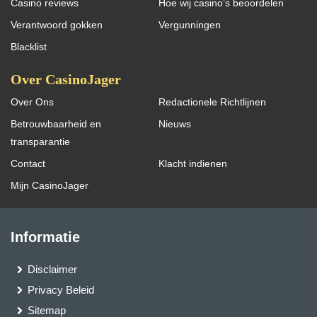
Casino reviews
Hoe wij casino’s beoordelen
Verantwoord gokken
Vergunningen
Blacklist
Over CasinoJager
Over Ons
Redactionele Richtlijnen
Betrouwbaarheid en
Nieuws
transparantie
Contact
Klacht indienen
Mijn CasinoJager
Informatie
Disclaimer
Privacy Beleid
Sitemap