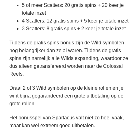
5 of meer Scatters: 20 gratis spins + 20 keer je
totale inzet
4 Scatters: 12 gratis spins + 5 keer je totale inzet
3 Scatters: 8 gratis spins + 2 keer je totale inzet
Tijdens de gratis spins bonus zijn de Wild symbolen
nog belangrijker dan ze al waren. Tijdens de gratis
spins zijn namelijk alle Wilds expanding, waardoor ze
dus alleen getransfereerd worden naar de Colossal
Reels.
Draai 2 of 3 Wild symbolen op de kleine rollen en je
wint bijna gegarandeerd een grote uitbetaling op de
grote rollen.
Het bonusspel van Spartacus valt niet zo heel vaak,
maar kan wel extreem goed uitbetalen.