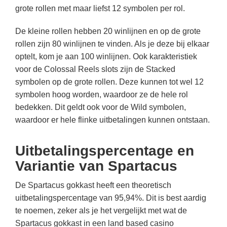
grote rollen met maar liefst 12 symbolen per rol.
De kleine rollen hebben 20 winlijnen en op de grote
rollen zijn 80 winlijnen te vinden. Als je deze bij elkaar
optelt, kom je aan 100 winlijnen. Ook karakteristiek
voor de Colossal Reels slots zijn de Stacked
symbolen op de grote rollen. Deze kunnen tot wel 12
symbolen hoog worden, waardoor ze de hele rol
bedekken. Dit geldt ook voor de Wild symbolen,
waardoor er hele flinke uitbetalingen kunnen ontstaan.
Uitbetalingspercentage en
Variantie van Spartacus
De Spartacus gokkast heeft een theoretisch
uitbetalingspercentage van 95,94%. Dit is best aardig
te noemen, zeker als je het vergelijkt met wat de
Spartacus gokkast in een land based casino