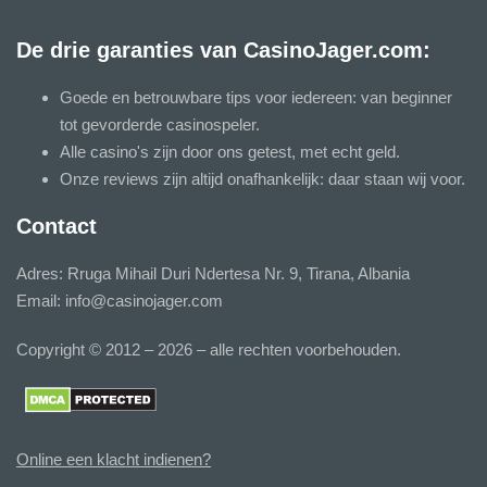
De drie garanties van CasinoJager.com:
Goede en betrouwbare tips voor iedereen: van beginner
tot gevorderde casinospeler.
Alle casino's zijn door ons getest, met echt geld.
Onze reviews zijn altijd onafhankelijk: daar staan wij voor.
Contact
Adres: Rruga Mihail Duri Ndertesa Nr. 9, Tirana, Albania
Email:
info@casinojager.com
Copyright © 2012 – 2026 – alle rechten voorbehouden.
Online een klacht indienen?