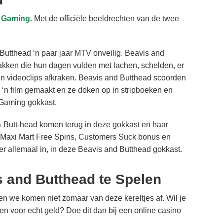
t Gaming
. Met de officiële beeldrechten van de twee
utthead ‘n paar jaar MTV onveilig. Beavis and
bakken die hun dagen vulden met lachen, schelden, er
en videoclips afkraken. Beavis and Butthead scoorden
 ‘n film gemaakt en ze doken op in stripboeken en
 Gaming gokkast.
 Butt-head komen terug in deze gokkast en haar
, Maxi Mart Free Spins, Customers Suck bonus en
er allemaal in, in deze Beavis and Butthead gokkast.
 and Butthead te Spelen
en we komen niet zomaar van deze kereltjes af. Wil je
n voor echt geld? Doe dit dan bij een online casino