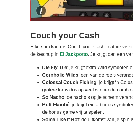
Couch your Cash
Elke spin kan de ‘Couch your Cash’ feature versc
de ketchup in
El Jackpotto
. Je krijgt dan een va
Die Fly, Die
: je krijgt extra Wild symbolen 
Cornholio Wilds
: een van de reels verande
Colossal Couch Fishing
: je krijgt ‘n Col
grotere kans dus op veel winnende combinat
So Nacho
: de nacho’s op je scherm verand
Butt Flambé
: je krijgt extra bonus symbol
de bonus game vrij te spelen.
Some Like It Hot
: de uitkomst van je spin 