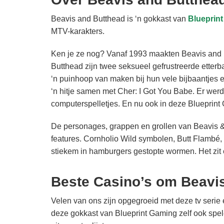
Beavis and Butthead is ‘n gokkast van
Blueprin
MTV-karakters.
Ken je ze nog? Vanaf 1993 maakten Beavis and B
Butthead zijn twee seksueel gefrustreerde etter
‘n puinhoop van maken bij hun vele bijbaantjes 
‘n hitje samen met Cher: I Got You Babe. Er werd
computerspelletjes. En nu ook in deze Blueprint
De personages, grappen en grollen van Beavis &
features. Cornholio Wild symbolen, Butt Flambé
stiekem in hamburgers gestopte wormen. Het zit 
Beste Casino’s om Beavis
Velen van ons zijn opgegroeid met deze tv serie 
deze gokkast van Blueprint Gaming zelf ook spele