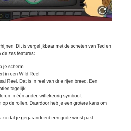
hijnen. Dit is vergelijkbaar met de scheten van Ted en
n de zes features:
op je scherm.
rt in een Wild Reel.
ossal Reel. Dat is ‘n reel van drie rijen breed. Een
ies tegelijk.
eren in één ander, willekeurig symbool.
en op de rollen. Daardoor heb je een grotere kans om
is zo dat je gegarandeerd een grote winst pakt.