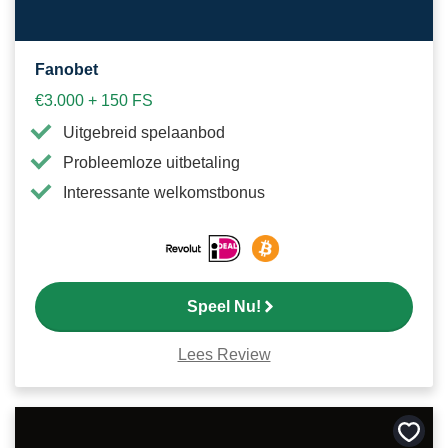
Fanobet
€3.000 + 150 FS
Uitgebreid spelaanbod
Probleemloze uitbetaling
Interessante welkomstbonus
Speel Nu!
Lees Review
Bewa