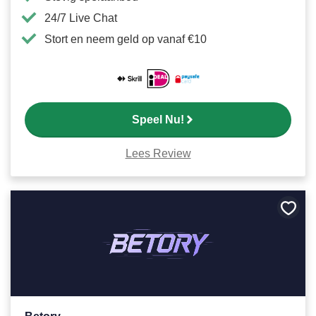
24/7 Live Chat
Stort en neem geld op vanaf €10
Speel Nu!
Lees Review
Bewa
als
favori