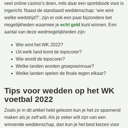
veel online casino’s doen, mits daar een sportsbook voor is
ingericht. Naast de standaard weddenschap: ‘wie wint
welke wedstrijd?’, zijn er ook een paar bijzondere bet
mogelijkheden waarmee je
echt geld
kunt winnen. Een
aantal van deze wedmogelijkheden zijn:
Wie wint het WK 2022?
Uit welk land komt de topscorer?
Wie wordt de topscorer?
Welke landen worden groepswinnaar?
Welke landen spelen de finale tegen elkaar?
Tips voor wedden op het WK
voetbal 2022
Zoals je in dit artikel hebt gelezen kun je het zo spannend
maken als je zelf wilt. Als je zeker wilt zijn van een
winnende weddenschap, dan kun je het best kiezen voor