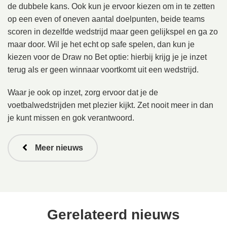
de dubbele kans. Ook kun je ervoor kiezen om in te zetten
op een even of oneven aantal doelpunten, beide teams
scoren in dezelfde wedstrijd maar geen gelijkspel en ga zo
maar door. Wil je het echt op safe spelen, dan kun je
kiezen voor de Draw no Bet optie: hierbij krijg je je inzet
terug als er geen winnaar voortkomt uit een wedstrijd.
Waar je ook op inzet, zorg ervoor dat je de
voetbalwedstrijden met plezier kijkt. Zet nooit meer in dan
je kunt missen en gok verantwoord.
Meer nieuws
Gerelateerd nieuws