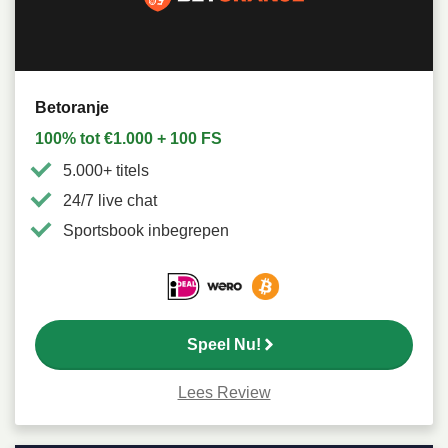
Betoranje
100% tot €1.000 + 100 FS
5.000+ titels
24/7 live chat
Sportsbook inbegrepen
Speel Nu!
Lees Review