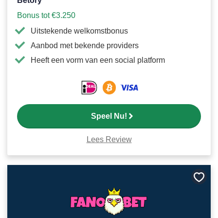
Betory
Bonus tot €3.250
Uitstekende welkomstbonus
Aanbod met bekende providers
Heeft een vorm van een social platform
Speel Nu!
Lees Review
Bewa
als
favori