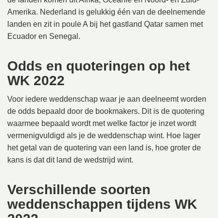
Amerika. Nederland is gelukkig één van de deelnemende
landen en zit in poule A bij het gastland Qatar samen met
Ecuador en Senegal.
Odds en quoteringen op het
WK 2022
Voor iedere weddenschap waar je aan deelneemt worden
de odds bepaald door de bookmakers. Dit is de quotering
waarmee bepaald wordt met welke factor je inzet wordt
vermenigvuldigd als je de weddenschap wint. Hoe lager
het getal van de quotering van een land is, hoe groter de
kans is dat dit land de wedstrijd wint.
Verschillende soorten
weddenschappen tijdens WK