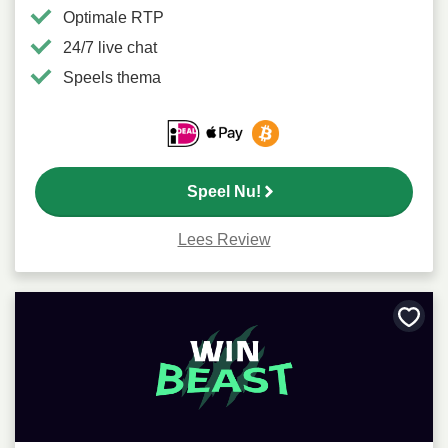
Optimale RTP
24/7 live chat
Speels thema
Speel Nu!
Lees Review
Bewa
als
favori