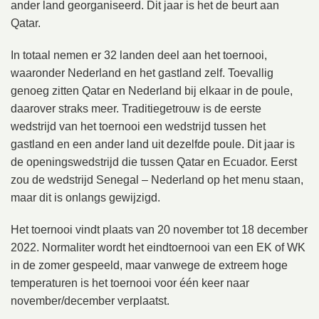
ander land georganiseerd. Dit jaar is het de beurt aan
Qatar.
In totaal nemen er 32 landen deel aan het toernooi,
waaronder Nederland en het gastland zelf. Toevallig
genoeg zitten Qatar en Nederland bij elkaar in de poule,
daarover straks meer. Traditiegetrouw is de eerste
wedstrijd van het toernooi een wedstrijd tussen het
gastland en een ander land uit dezelfde poule. Dit jaar is
de openingswedstrijd die tussen Qatar en Ecuador. Eerst
zou de wedstrijd Senegal – Nederland op het menu staan,
maar dit is onlangs gewijzigd.
Het toernooi vindt plaats van 20 november tot 18 december
2022. Normaliter wordt het eindtoernooi van een EK of WK
in de zomer gespeeld, maar vanwege de extreem hoge
temperaturen is het toernooi voor één keer naar
november/december verplaatst.