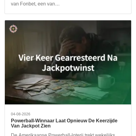
van Fonbet, een van…
04-08-2026
Powerball-Winnaar Laat Opnieuw De Keerzijde
Van Jackpot Zien
De Amerikaanse Powerball-loterij trekt wekelijks