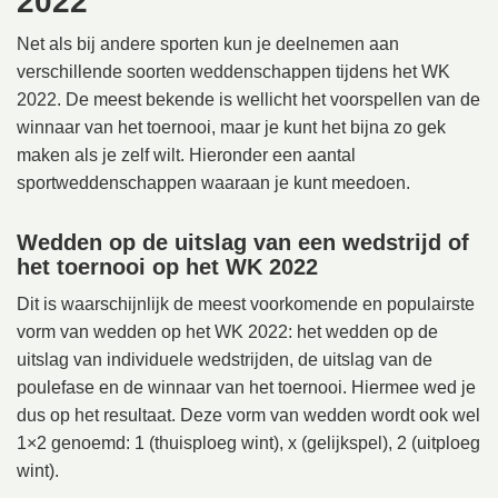
2022
Net als bij andere sporten kun je deelnemen aan
verschillende soorten weddenschappen tijdens het WK
2022. De meest bekende is wellicht het voorspellen van de
winnaar van het toernooi, maar je kunt het bijna zo gek
maken als je zelf wilt. Hieronder een aantal
sportweddenschappen waaraan je kunt meedoen.
Wedden op de uitslag van een wedstrijd of
het toernooi op het WK 2022
Dit is waarschijnlijk de meest voorkomende en populairste
vorm van wedden op het WK 2022: het wedden op de
uitslag van individuele wedstrijden, de uitslag van de
poulefase en de winnaar van het toernooi. Hiermee wed je
dus op het resultaat. Deze vorm van wedden wordt ook wel
1×2 genoemd: 1 (thuisploeg wint), x (gelijkspel), 2 (uitploeg
wint).