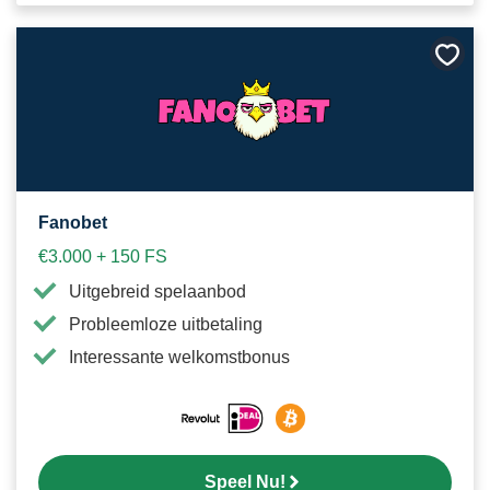
Bewa
als
favori
Fanobet
€3.000 + 150 FS
Uitgebreid spelaanbod
Probleemloze uitbetaling
Interessante welkomstbonus
Speel Nu!