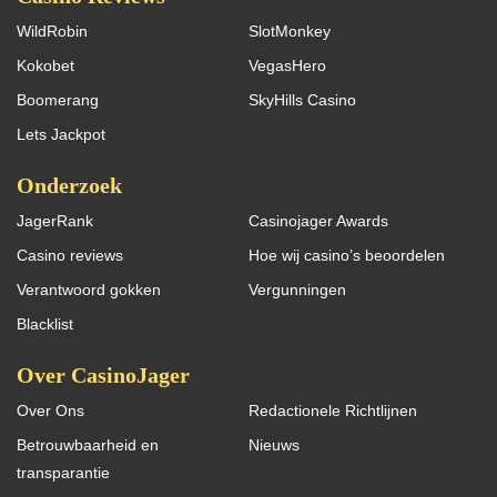
WildRobin
SlotMonkey
Kokobet
VegasHero
Boomerang
SkyHills Casino
Lets Jackpot
Onderzoek
JagerRank
Casinojager Awards
Casino reviews
Hoe wij casino’s beoordelen
Verantwoord gokken
Vergunningen
Blacklist
Over CasinoJager
Over Ons
Redactionele Richtlijnen
Betrouwbaarheid en
Nieuws
transparantie