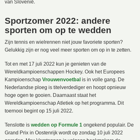
van Slovenië.
Sportzomer 2022: andere
sporten om op te wedden
Zijn tennis en wielrennen niet jouw favoriete sporten?
Gelukkig zijn er nog veel meer sporten om op in te zetten.
Tot en met 17 juli 2022 kun je genieten van de
Wereldkampioenschappen Hockey. Ook het Europees
Kampioenschap
Vrouwenvoetbal
is in volle gang. De
Nederlandse ploeg is titelverdediger en hoopt opnieuw
hoge ogen te gooien. Daarnaast staat het
Wereldkampioenschap Atletiek op het programma. Dit
toernooi begint op 15 juli 2022.
Tenslotte is
wedden op Formule 1
ongekend populair. De
Grand Prix in Oostenrijk wordt op zondag 10 juli 2022