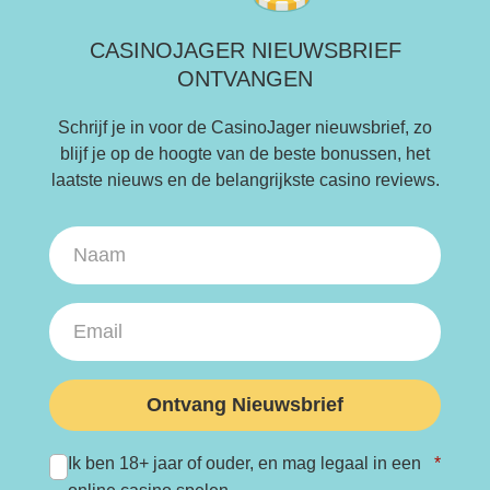
CASINOJAGER NIEUWSBRIEF
ONTVANGEN
Schrijf je in voor de CasinoJager nieuwsbrief, zo
blijf je op de hoogte van de beste bonussen, het
laatste nieuws en de belangrijkste casino reviews.
Ontvang Nieuwsbrief
Ik ben 18+ jaar of ouder, en mag legaal in een
*