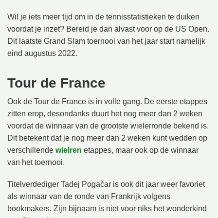
Wil je iets meer tijd om in de tennisstatistieken te duiken
voordat je inzet? Bereid je dan alvast voor op de US Open.
Dit laatste Grand Slam toernooi van het jaar start namelijk
eind augustus 2022.
Tour de France
Ook de Tour de France is in volle gang. De eerste etappes
zitten erop, desondanks duurt het nog meer dan 2 weken
voordat de winnaar van de grootste wielerronde bekend is.
Dit betekent dat je nog meer dan 2 weken kunt wedden op
verschillende
wielren
etappes, maar ook op de winnaar
van het toernooi.
Titelverdediger Tadej Pogačar is ook dit jaar weer favoriet
als winnaar van de ronde van Frankrijk volgens
bookmakers. Zijn bijnaam is niet voor niks het wonderkind