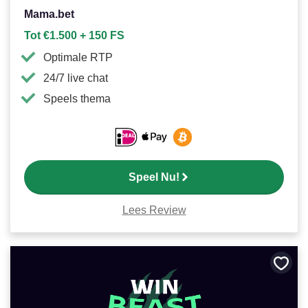
Mama.bet
Tot €1.500 + 150 FS
Optimale RTP
24/7 live chat
Speels thema
Speel Nu!
Lees Review
Bewa
als
favori