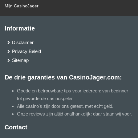
Mijn CasinoJager
Informatie
Disclaimer
Privacy Beleid
Sitemap
De drie garanties van CasinoJager.com:
Goede en betrouwbare tips voor iedereen: van beginner
tot gevorderde casinospeler.
Alle casino's zijn door ons getest, met echt geld.
Onze reviews zijn altijd onafhankelijk: daar staan wij voor.
Contact