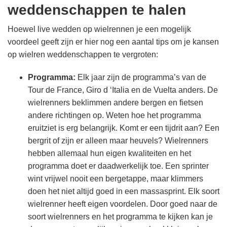
weddenschappen te halen
Hoewel live wedden op wielrennen je een mogelijk
voordeel geeft zijn er hier nog een aantal tips om je kansen
op wielren weddenschappen te vergroten:
Programma:
Elk jaar zijn de programma’s van de
Tour de France, Giro d ‘Italia en de Vuelta anders. De
wielrenners beklimmen andere bergen en fietsen
andere richtingen op. Weten hoe het programma
eruitziet is erg belangrijk. Komt er een tijdrit aan? Een
bergrit of zijn er alleen maar heuvels? Wielrenners
hebben allemaal hun eigen kwaliteiten en het
programma doet er daadwerkelijk toe. Een sprinter
wint vrijwel nooit een bergetappe, maar klimmers
doen het niet altijd goed in een massasprint. Elk soort
wielrenner heeft eigen voordelen. Door goed naar de
soort wielrenners en het programma te kijken kan je