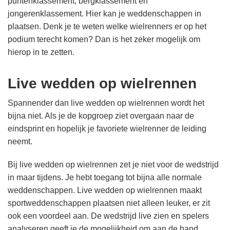
puntenklassement, bergklassement en
jongerenklassement. Hier kan je weddenschappen in
plaatsen. Denk je te weten welke wielrenners er op het
podium terecht komen? Dan is het zeker mogelijk om
hierop in te zetten.
Live wedden op wielrennen
Spannender dan live wedden op wielrennen wordt het
bijna niet. Als je de kopgroep ziet overgaan naar de
eindsprint en hopelijk je favoriete wielrenner de leiding
neemt.
Bij live wedden op wielrennen zet je niet voor de wedstrijd
in maar tijdens. Je hebt toegang tot bijna alle normale
weddenschappen. Live wedden op wielrennen maakt
sportweddenschappen plaatsen niet alleen leuker, er zit
ook een voordeel aan. De wedstrijd live zien en spelers
analyseren geeft je de mogelijkheid om aan de hand