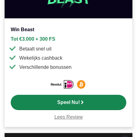
Win Beast
Tot €3.000 + 300 FS
Betaalt snel uit
Wekelijks cashback
Verschillende bonussen
Speel Nu!
Lees Review