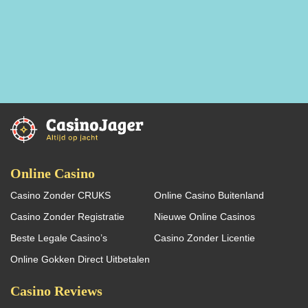
Online Casino
Casino Zonder CRUKS
Online Casino Buitenland
Casino Zonder Registratie
Nieuwe Online Casinos
Beste Legale Casino’s
Casino Zonder Licentie
Online Gokken Direct Uitbetalen
Casino Reviews