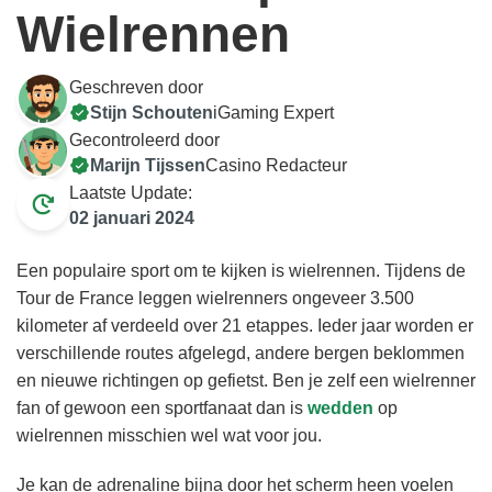
Wielrennen
Geschreven door
Stijn Schouten
iGaming Expert
Gecontroleerd door
Marijn Tijssen
Casino Redacteur
Laatste Update:
02 januari 2024
Een populaire sport om te kijken is wielrennen. Tijdens de
Tour de France leggen wielrenners ongeveer 3.500
kilometer af verdeeld over 21 etappes. Ieder jaar worden er
verschillende routes afgelegd, andere bergen beklommen
en nieuwe richtingen op gefietst. Ben je zelf een wielrenner
fan of gewoon een sportfanaat dan is
wedden
op
wielrennen misschien wel wat voor jou.
Je kan de adrenaline bijna door het scherm heen voelen