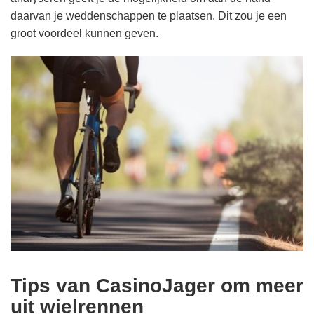
daarvan je weddenschappen te plaatsen. Dit zou je een
groot voordeel kunnen geven.
Tips van CasinoJager om meer
uit wielrennen