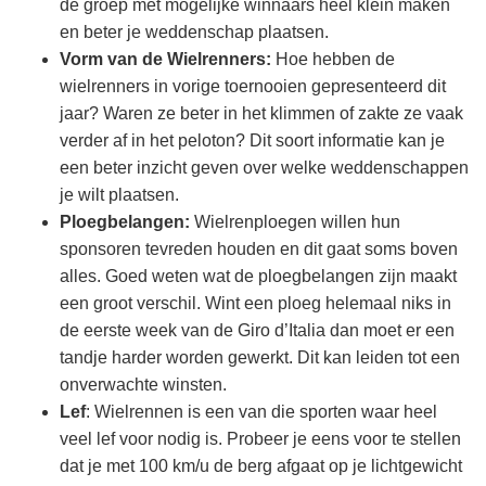
de groep met mogelijke winnaars heel klein maken
en beter je weddenschap plaatsen.
Vorm van de Wielrenners:
Hoe hebben de
wielrenners in vorige toernooien gepresenteerd dit
jaar? Waren ze beter in het klimmen of zakte ze vaak
verder af in het peloton? Dit soort informatie kan je
een beter inzicht geven over welke weddenschappen
je wilt plaatsen.
Ploegbelangen:
Wielrenploegen willen hun
sponsoren tevreden houden en dit gaat soms boven
alles. Goed weten wat de ploegbelangen zijn maakt
een groot verschil. Wint een ploeg helemaal niks in
de eerste week van de Giro d’Italia dan moet er een
tandje harder worden gewerkt. Dit kan leiden tot een
onverwachte winsten.
Lef
: Wielrennen is een van die sporten waar heel
veel lef voor nodig is. Probeer je eens voor te stellen
dat je met 100 km/u de berg afgaat op je lichtgewicht