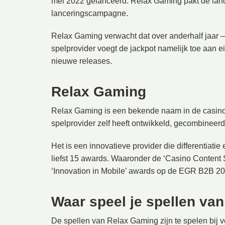
mei 2022 gelanceerd. Relax Gaming pakt de lanc
lanceringscampagne.
Relax Gaming verwacht dat over anderhalf jaar –
spelprovider voegt de jackpot namelijk toe aa
nieuwe releases.
Relax Gaming
Relax Gaming is een bekende naam in de casino 
spelprovider zelf heeft ontwikkeld, gecombineerd
Het is een innovatieve provider die differentiati
liefst 15 awards. Waaronder de ‘Casino Content
‘Innovation in Mobile’ awards op de EGR B2B 2
Waar speel je spellen va
De spellen van Relax Gaming zijn te spelen bij v