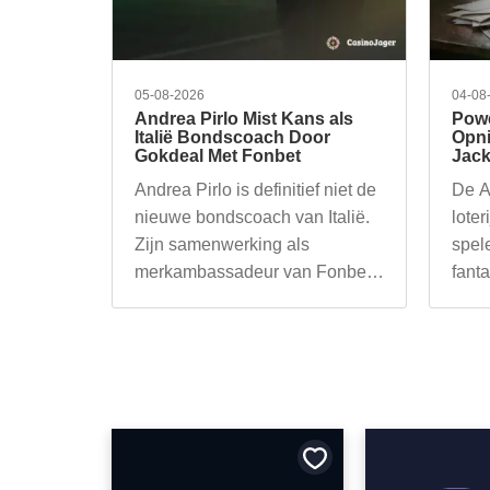
05-08-2026
04-08
Andrea Pirlo Mist Kans als
Powe
Italië Bondscoach Door
Opni
Gokdeal Met Fonbet
Jack
Andrea Pirlo is definitief niet de
De A
nieuwe bondscoach van Italië.
loter
Zijn samenwerking als
spel
merkambassadeur van Fonbet,
fant
een van…
gebe
Bewaar
als