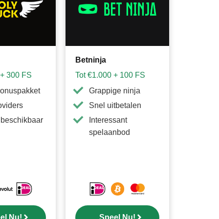
favoriet
favoriet
Betninja
 + 300 FS
Tot €1.000 + 100 FS
bonuspakket
Grappige ninja
oviders
Snel uitbetalen
 beschikbaar
Interessant
spelaanbod
el Nu!
Speel Nu!