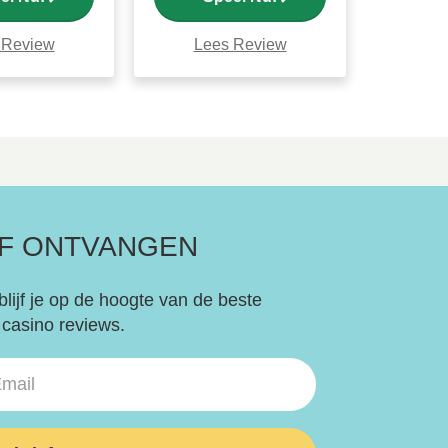
 Review
Lees Review
EF ONTVANGEN
blijf je op de hoogte van de beste
 casino reviews.