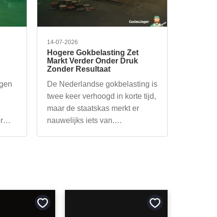
14-07-2026
Hogere Gokbelasting Zet
Markt Verder Onder Druk
Zonder Resultaat
egen
De Nederlandse gokbelasting is
twee keer verhoogd in korte tijd,
maar de staatskas merkt er
r
nauwelijks iets van.…
Bewaar
Bewaar
als
als