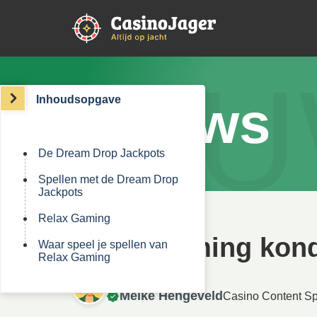
NIE
Nieuws
Inhoudsopgave
De Dream Drop Jackpots
Spellen met de Dream Drop
Jackpots
Relax Gaming
Relax Gaming kond
Waar speel je spellen van
Relax Gaming
Geschreven door
Meike Hengeveld
Casino Content Sp