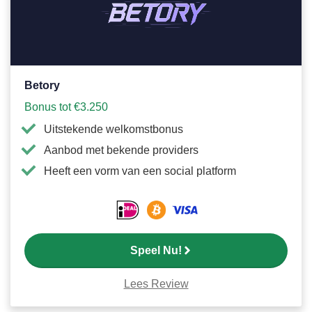
favori
Betory
Bonus tot €3.250
Uitstekende welkomstbonus
Aanbod met bekende providers
Heeft een vorm van een social platform
Speel Nu!
Lees Review