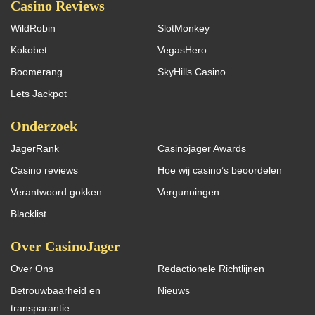
Casino Reviews
WildRobin
SlotMonkey
Kokobet
VegasHero
Boomerang
SkyHills Casino
Lets Jackpot
Onderzoek
JagerRank
Casinojager Awards
Casino reviews
Hoe wij casino’s beoordelen
Verantwoord gokken
Vergunningen
Blacklist
Over CasinoJager
Over Ons
Redactionele Richtlijnen
Betrouwbaarheid en
Nieuws
transparantie