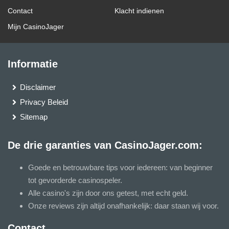
Contact
Klacht indienen
Mijn CasinoJager
Informatie
Disclaimer
Privacy Beleid
Sitemap
De drie garanties van CasinoJager.com:
Goede en betrouwbare tips voor iedereen: van beginner
tot gevorderde casinospeler.
Alle casino's zijn door ons getest, met echt geld.
Onze reviews zijn altijd onafhankelijk: daar staan wij voor.
Contact