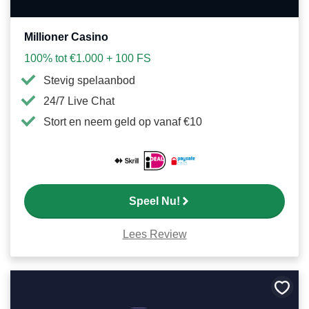
Millioner Casino
100% tot €1.000 + 100 FS
Stevig spelaanbod
24/7 Live Chat
Stort en neem geld op vanaf €10
Speel Nu!
Lees Review
Bewa
als