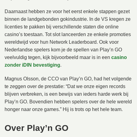
Daarnaast hebben ze voor het eerst enkele stappen gezet
binnen de landgebonden gokindustrie. In de VS kregen ze
licenties te pakken bij verschillende staten die online
casino’s toestaan. Tot slot lanceerden ze enkele promoties
wereldwijd voor hun Network Leaderboard. Ook voor
Nederlandse spelers kom je de spellen van Play’n GO
veelvuldig tegen, kijk bijvoorbeeld maar is in een
casino
zonder iDIN bevestiging
.
Magnus Olsson, de CCO van Play’n GO, had het volgende
te zeggen over de prestatie: “Dat we onze eigen records
blijven verbreken, is een bewijs van ieders harde werk bij
Play’n GO. Bovendien hebben spelers over de hele wereld
honger naar onze games.” Hij is trots op het hele team.
Over Play’n GO