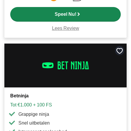
Speel Nu!
Lees Review
Bewa
als
favori
Betninja
Tot €1.000 + 100 FS
Grappige ninja
Snel uitbetalen