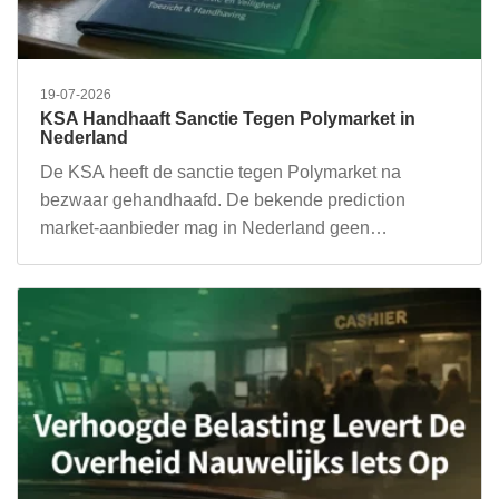
19-07-2026
KSA Handhaaft Sanctie Tegen Polymarket in
Nederland
De KSA heeft de sanctie tegen Polymarket na
bezwaar gehandhaafd. De bekende prediction
market-aanbieder mag in Nederland geen…