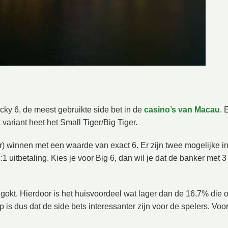
ky 6, de meest gebruikte side bet in de
casino’s van Macau
. 
ariant heet het Small Tiger/Big Tiger.
 winnen met een waarde van exact 6. Er zijn twee mogelijke inz
1 uitbetaling. Kies je voor Big 6, dan wil je dat de banker met 
r gokt. Hierdoor is het huisvoordeel wat lager dan de 16,7% die o
 is dus dat de side bets interessanter zijn voor de spelers. Voor