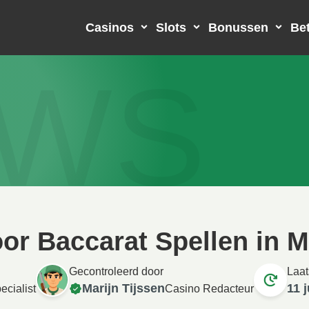
Casinos
Slots
Bonussen
Bet
UWS
oor Baccarat Spellen in
Gecontroleerd door
Laat
Marijn Tijssen
11 
ecialist
Casino Redacteur