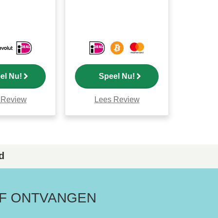
el Nu!
Speel Nu!
 Review
Lees Review
d
EF ONTVANGEN