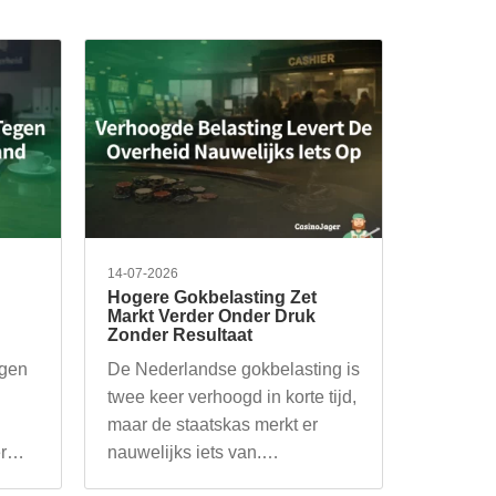
14-07-2026
Hogere Gokbelasting Zet
Markt Verder Onder Druk
Zonder Resultaat
egen
De Nederlandse gokbelasting is
twee keer verhoogd in korte tijd,
maar de staatskas merkt er
r
nauwelijks iets van.…