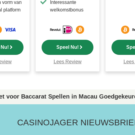
n vorm van
Interessante
l platform
welkomstbonus
 Nu!
Speel Nu!
Spe
eview
Lees Review
Lees
et voor Baccarat Spellen in Macau Goedgekeur
CASINOJAGER NIEUWSBRI