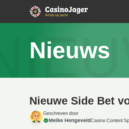
NIE
Nieuws
Nieuwe Side Bet v
Geschreven door
Meike Hengeveld
Casino Content Sp