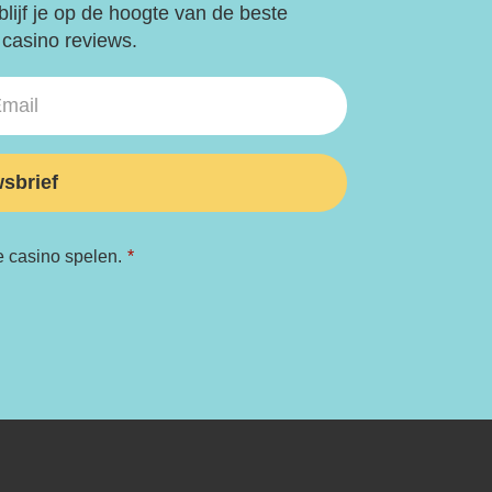
blijf je op de hoogte van de beste
 casino reviews.
sbrief
e casino spelen.
*