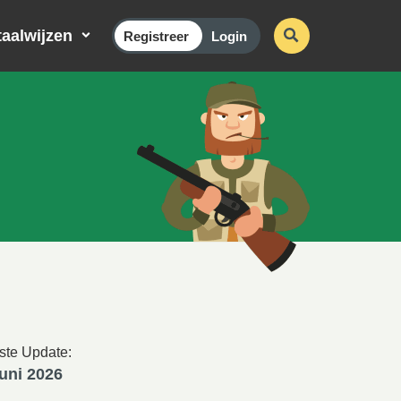
aalwijzen
Registreer
Login
ste Update:
juni 2026