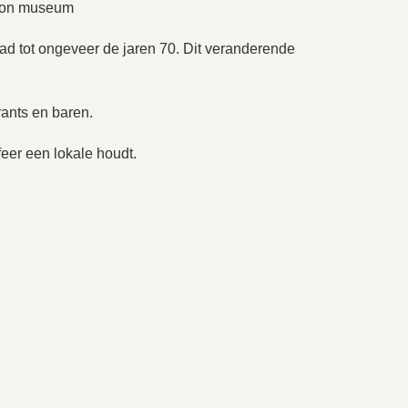
kson museum
d tot ongeveer de jaren 70. Dit veranderende
rants en baren.
feer een lokale houdt.