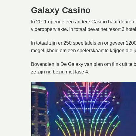
Galaxy Casino
In 2011 opende een andere Casino haar deuren bin
vloeroppervlakte. In totaal bevat het resort 3 ho
In totaal zijn er 250 speeltafels en ongeveer 120
mogelijkheid om een spelerskaart te krijgen die j
Bovendien is De Galaxy van plan om flink uit te 
ze zijn nu bezig met fase 4.