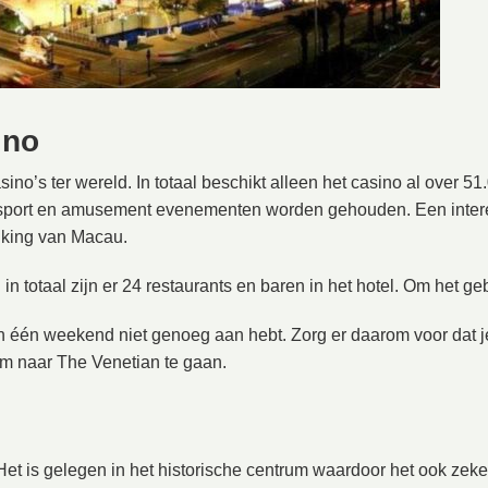
ino
ino’s ter wereld. In totaal beschikt alleen het casino al over 51
port en amusement evenementen worden gehouden. Een interess
lking van Macau.
n totaal zijn er 24 restaurants en baren in het hotel. Om het 
aan één weekend niet genoeg aan hebt. Zorg er daarom voor dat
m naar The Venetian te gaan.
 Het is gelegen in het historische centrum waardoor het ook zek