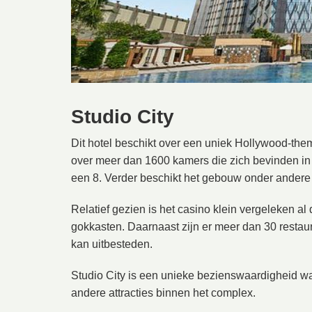
Studio City
Dit hotel beschikt over een uniek Hollywood-them
over meer dan 1600 kamers die zich bevinden in 
een 8. Verder beschikt het gebouw onder andere 
Relatief gezien is het casino klein vergeleken al 
gokkasten. Daarnaast zijn er meer dan 30 restau
kan uitbesteden.
Studio City is een unieke bezienswaardigheid wa
andere attracties binnen het complex.