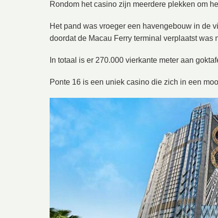
Rondom het casino zijn meerdere plekken om hee
Het pand was vroeger een havengebouw in de vis
doordat de Macau Ferry terminal verplaatst was 
In totaal is er 270.000 vierkante meter aan gokta
Ponte 16 is een uniek casino die zich in een mooi