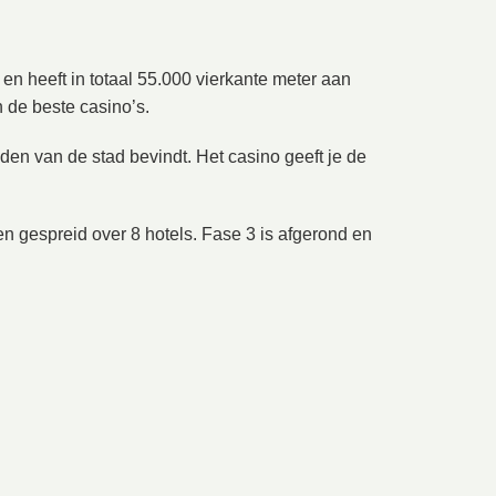
en heeft in totaal 55.000 vierkante meter aan
n de beste casino’s.
dden van de stad bevindt. Het casino geeft je de
n gespreid over 8 hotels. Fase 3 is afgerond en