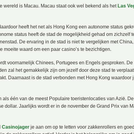
e wereld is Macau. Macau staat ook wel bekend als het
Las Ve
aardoor heeft het net als Hong Kong een autonome status gekr
nome status heeft de stad de mogelijkheid gehad om zichzelf te
enstad. De ervaring in de stad is niet te vergelijken met Chin
de moeite waard om een paar casino’s te bezichtigen.
rdt voornamelijk Chinees, Portugees en Engels gesproken. De s
zal het gemakkelijk zijn om jezelf door deze stad te verplaat
akt. Daarnaast is de stad verbonden met Hong Kong waardoor j
als één van de meest Populaire toeristenlocaties van Azië. De
e dollar. Jaarlijks wordt er in de november de Grand Prix va
d
Casinojager
je aan om op te letten voor zakkenrollers en goed 