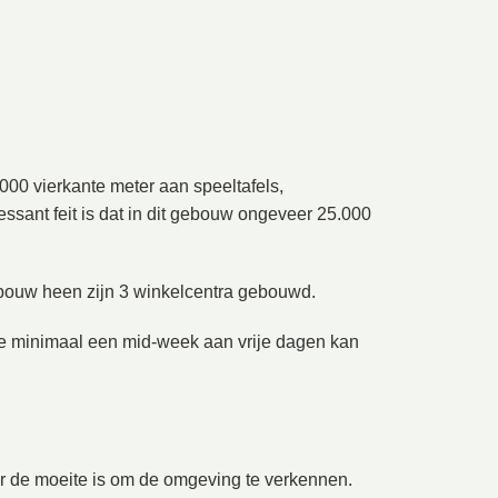
.000 vierkante meter aan speeltafels,
ant feit is dat in dit gebouw ongeveer 25.000
gebouw heen zijn 3 winkelcentra gebouwd.
 je minimaal een mid-week aan vrije dagen kan
er de moeite is om de omgeving te verkennen.