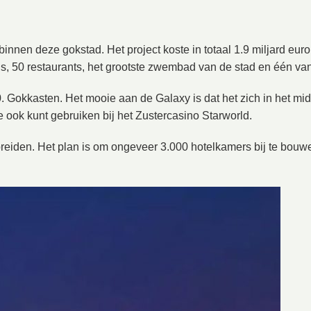
nen deze gokstad. Het project koste in totaal 1.9 miljard euro 
tels, 50 restaurants, het grootste zwembad van de stad en één va
0. Gokkasten. Het mooie aan de Galaxy is dat het zich in het mi
e ook kunt gebruiken bij het Zustercasino Starworld.
breiden. Het plan is om ongeveer 3.000 hotelkamers bij te bouwe