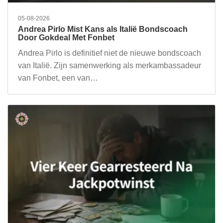
05-08-2026
Andrea Pirlo Mist Kans als Italië Bondscoach
Door Gokdeal Met Fonbet
Andrea Pirlo is definitief niet de nieuwe bondscoach
van Italië. Zijn samenwerking als merkambassadeur
van Fonbet, een van…