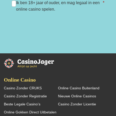
Ik ben 18+ jaar of ouder, en mag legaal in een
*
online casino spelen.
Online Casino
Casino Zonder CRUKS
Online Casino Buitenland
Casino Zonder Registratie
Nieuwe Online Casinos
Beste Legale Casino’s
Casino Zonder Licentie
Online Gokken Direct Uitbetalen