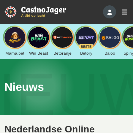
BESTE
Mama.bet
Win Beast
Betoranje
Betory
Baloo
Spin
IEU
Nieuws
Nederlandse Online