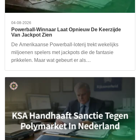
04-08-2026
Powerball-Winnaar Laat Opnieuw De Keerzijde
Van Jackpot Zien
De Amerikaanse Powerball-loterij trekt wekelijks
miljoenen spelers met jackpots die de fantasie
prikkelen. Maar wat gebeurt er als…