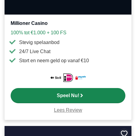
Millioner Casino
100% tot €1.000 + 100 FS
Stevig spelaanbod
24/7 Live Chat
Stort en neem geld op vanaf €10
Speel Nu!
Lees Review
Bewa