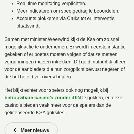
Real time monitoring verplichten.
Meer indicatoren om speelgedrag te beoordelen.
Accounts blokkeren via Cruks tot er interventie
plaatsvindt.
Samen met minister Weerwind kijkt de Ksa om zo snel
mogelijk actie te ondernemen. Er wordt in eerste instantie
gekeken of er boetes moeten volgen of dat ze meteen
vergunningen moeten intrekken. Dit geldt natuurlijk alleen
voor de aanbieders die hun zorgplicht bewust negeren of
die het beleid ver overschrijden.
Het blijkt echter voor spelers ook nog mogelijk bij
betrouwbare casino’s zonder iDIN
te gokken, en deze
casino’s bieden vaak meer voor de spelers dan de
gelicenseerde KSA goksites.
Meer nieuws