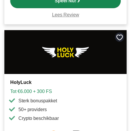
Speel Nu!
Lees Review
Bewa
als
favori
HolyLuck
Tot €6.000 + 300 FS
Sterk bonuspakket
50+ providers
Crypto beschikbaar