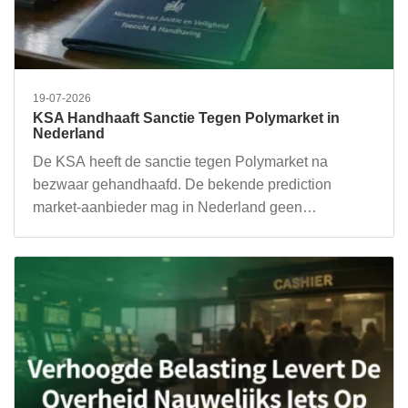
19-07-2026
KSA Handhaaft Sanctie Tegen Polymarket in
Nederland
De KSA heeft de sanctie tegen Polymarket na
bezwaar gehandhaafd. De bekende prediction
market-aanbieder mag in Nederland geen…