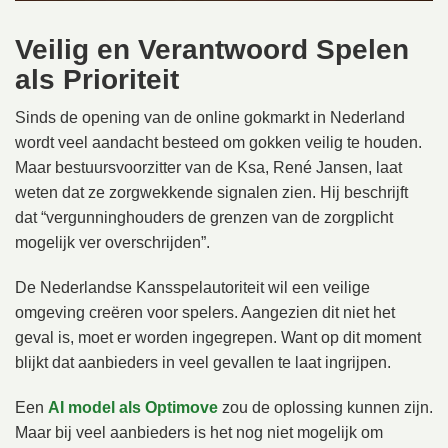
Veilig en Verantwoord Spelen
als Prioriteit
Sinds de opening van de online gokmarkt in Nederland
wordt veel aandacht besteed om gokken veilig te houden.
Maar bestuursvoorzitter van de Ksa, René Jansen, laat
weten dat ze zorgwekkende signalen zien. Hij beschrijft
dat “vergunninghouders de grenzen van de zorgplicht
mogelijk ver overschrijden”.
De Nederlandse Kansspelautoriteit wil een veilige
omgeving creëren voor spelers. Aangezien dit niet het
geval is, moet er worden ingegrepen. Want op dit moment
blijkt dat aanbieders in veel gevallen te laat ingrijpen.
Een
AI model als Optimove
zou de oplossing kunnen zijn.
Maar bij veel aanbieders is het nog niet mogelijk om