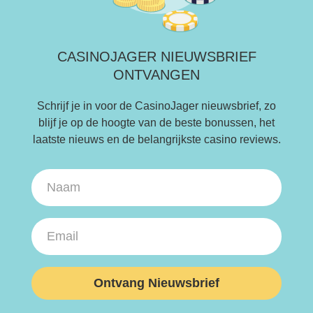
CASINOJAGER NIEUWSBRIEF
ONTVANGEN
Schrijf je in voor de CasinoJager nieuwsbrief, zo
blijf je op de hoogte van de beste bonussen, het
laatste nieuws en de belangrijkste casino reviews.
Ontvang Nieuwsbrief