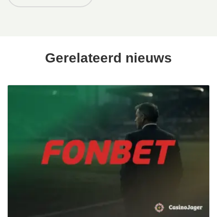
Gerelateerd nieuws