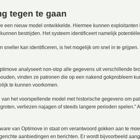
g tegen te gaan
ove een nieuw model ontwikkelde. Hiermee kunnen exploitanten 
te kunnen bestrijden. Het systeem identificeert namelijk potenti
 sneller kan identificeren, is het mogelijk om snel in te grijpe
 Optimove analyseert non-stop alle gegevens uit verschillende br
e houden, vinden ze patronen die op een nakend gokprobleem ku
lijk te kunnen voorkomen.
 van het voorspellende model met historische gegevens om pat
rgroten, verliezen najagen of steeds langere perioden spelen.” A
ftware van Optimove in staat om verantwoord gokken aan te mo
erichte aanbiedingen en berichten. Er wordt bijvoorbeeld aanger