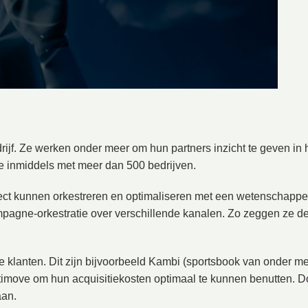
rijf. Ze werken onder meer om hun partners inzicht te geven in
 ze inmiddels met meer dan 500 bedrijven.
fect kunnen orkestreren en optimaliseren met een wetenschappe
pagne-orkestratie over verschillende kanalen. Zo zeggen ze de
 klanten. Dit zijn bijvoorbeeld Kambi (sportsbook van onder m
timove om hun acquisitiekosten optimaal te kunnen benutten. Do
aan.