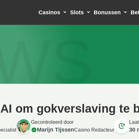
Casinos
Slots
Bonussen
Bet
UWS
AI om gokverslaving te b
Gecontroleerd door
Laat
Marijn Tijssen
30 
ecialist
Casino Redacteur