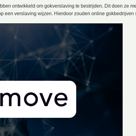
en ontwikkeld om gokverslaving te bestrijden. Dit doen ze met 
p een verslaving wijzen. Hierdoor zouden online gokbedrijven s