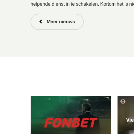
helpende dienst in te schakelen. Kortom het is nie
Meer nieuws