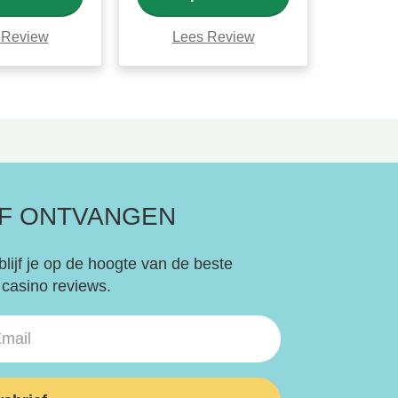
 Review
Lees Review
EF ONTVANGEN
blijf je op de hoogte van de beste
 casino reviews.