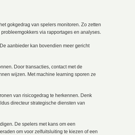
het gokgedrag van spelers monitoren. Zo zetten
ële probleemgokkers via rapportages en analyses.
n. De aanbieder kan bovendien meer gericht
onnen. Door transacties, contact met de
nnen wijzen. Met machine learning sporen ze
ronen van risicogedrag te herkennen. Denk
ldus directeur strategische diensten van
edigen. De spelers met kans om een
aden om voor zelfuitsluiting te kiezen of een