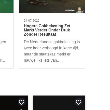
14-07-2026
Hogere Gokbelasting Zet
Markt Verder Onder Druk
Zonder Resultaat
egen
De Nederlandse gokbelasting is
twee keer verhoogd in korte tijd,
maar de staatskas merkt er
r
nauwelijks iets van.…
Bewaar
Bewaar
als
als