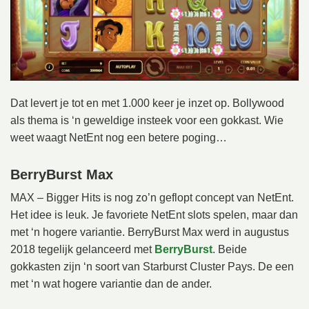
Dat levert je tot en met 1.000 keer je inzet op. Bollywood
als thema is ‘n geweldige insteek voor een gokkast. Wie
weet waagt NetEnt nog een betere poging…
BerryBurst Max
MAX – Bigger Hits is nog zo’n geflopt concept van NetEnt.
Het idee is leuk. Je favoriete NetEnt slots spelen, maar dan
met ‘n hogere variantie. BerryBurst Max werd in augustus
2018 tegelijk gelanceerd met
BerryBurst
. Beide
gokkasten zijn ‘n soort van Starburst Cluster Pays. De een
met ‘n wat hogere variantie dan de ander.