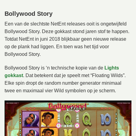
Bollywood Story
Een van de slechtste NetEnt releases ooit is ongetwijfeld
Bollywood Story. Deze gokkast stond jaren stof te happen.
Totdat NetEnt in juni 2018 blijkbaar geen nieuwe release
op de plank had liggen. En toen was het tijd voor
Bollywood Story.
Bollywood Story is ‘n technische kopie van de
Lights
gokkast
. Dat betekent dat je speelt met “Floating Wilds”.
Elke spin dropt de random number generator minimaal
twee en maximaal vier Wild symbolen op je scherm.