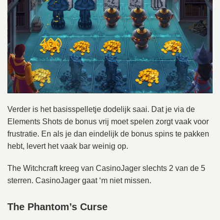
Verder is het basisspelletje dodelijk saai. Dat je via de
Elements Shots de bonus vrij moet spelen zorgt vaak voor
frustratie. En als je dan eindelijk de bonus spins te pakken
hebt, levert het vaak bar weinig op.
The Witchcraft kreeg van CasinoJager slechts 2 van de 5
sterren. CasinoJager gaat ‘m niet missen.
The Phantom’s Curse