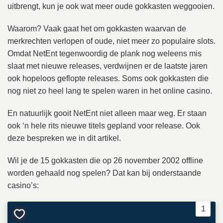
uitbrengt, kun je ook wat meer oude gokkasten weggooien.
Waarom? Vaak gaat het om gokkasten waarvan de
merkrechten verlopen of oude, niet meer zo populaire slots.
Omdat NetEnt tegenwoordig de plank nog weleens mis
slaat met nieuwe releases, verdwijnen er de laatste jaren
ook hopeloos geflopte releases. Soms ook gokkasten die
nog niet zo heel lang te spelen waren in het online casino.
En natuurlijk gooit NetEnt niet alleen maar weg. Er staan
ook ‘n hele rits nieuwe titels gepland voor release. Ook
deze bespreken we in dit artikel.
Wil je de 15 gokkasten die op 26 november 2002 offline
worden gehaald nog spelen? Dat kan bij onderstaande
casino’s:
1
Bewaar