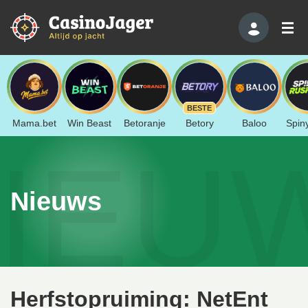
BESTE
Mama.bet
Win Beast
Betoranje
Betory
Baloo
Spin
IEU
Nieuws
Herfstopruiming: NetEnt