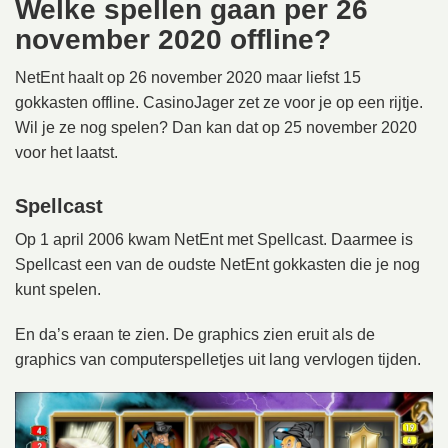
Welke spellen gaan per 26
november 2020 offline?
NetEnt haalt op 26 november 2020 maar liefst 15
gokkasten offline. CasinoJager zet ze voor je op een rijtje.
Wil je ze nog spelen? Dan kan dat op 25 november 2020
voor het laatst.
Spellcast
Op 1 april 2006 kwam NetEnt met Spellcast. Daarmee is
Spellcast een van de oudste NetEnt gokkasten die je nog
kunt spelen.
En da’s eraan te zien. De graphics zien eruit als de
graphics van computerspelletjes uit lang vervlogen tijden.