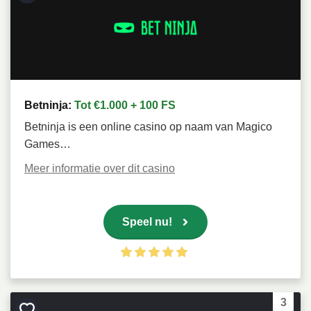
als
favoriet
Betninja:
Tot €1.000 + 100 FS
Betninja is een online casino op naam van Magico
Games…
Meer informatie over dit casino
Speel nu!
3