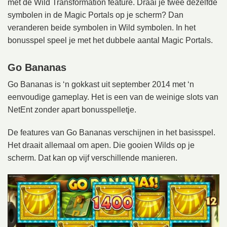
met de Wild Transformation feature. Draai je twee dezelfde
symbolen in de Magic Portals op je scherm? Dan
veranderen beide symbolen in Wild symbolen. In het
bonusspel speel je met het dubbele aantal Magic Portals.
Go Bananas
Go Bananas is ‘n gokkast uit september 2014 met ‘n
eenvoudige gameplay. Het is een van de weinige slots van
NetEnt zonder apart bonusspelletje.
De features van Go Bananas verschijnen in het basisspel.
Het draait allemaal om apen. Die gooien Wilds op je
scherm. Dat kan op vijf verschillende manieren.