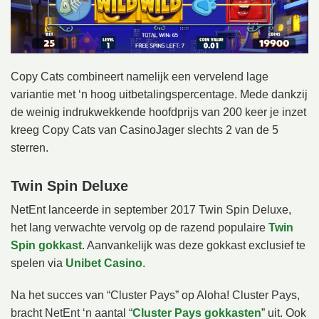
Copy Cats combineert namelijk een vervelend lage
variantie met ‘n hoog uitbetalingspercentage. Mede dankzij
de weinig indrukwekkende hoofdprijs van 200 keer je inzet
kreeg Copy Cats van CasinoJager slechts 2 van de 5
sterren.
Twin Spin Deluxe
NetEnt lanceerde in september 2017 Twin Spin Deluxe,
het lang verwachte vervolg op de razend populaire
Twin
Spin gokkast
. Aanvankelijk was deze gokkast exclusief te
spelen via
Unibet Casino
.
Na het succes van “Cluster Pays” op Aloha! Cluster Pays,
bracht NetEnt ‘n aantal “
Cluster Pays gokkasten
” uit. Ook