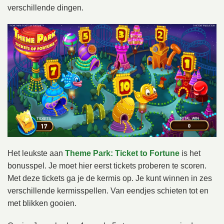
verschillende dingen.
Het leukste aan
Theme Park: Ticket to Fortune
is het
bonusspel. Je moet hier eerst tickets proberen te scoren.
Met deze tickets ga je de kermis op. Je kunt winnen in zes
verschillende kermisspellen. Van eendjes schieten tot en
met blikken gooien.