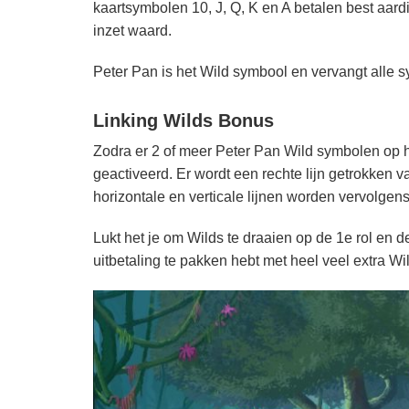
kaartsymbolen 10, J, Q, K en A betalen best aardig
inzet waard.
Peter Pan is het Wild symbool en vervangt alle 
Linking Wilds Bonus
Zodra er 2 of meer Peter Pan Wild symbolen op 
geactiveerd. Er wordt een rechte lijn getrokken 
horizontale en verticale lijnen worden vervolgen
Lukt het je om Wilds te draaien op de 1e rol en d
uitbetaling te pakken hebt met heel veel extra W