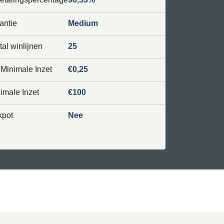
betalingspercentage
96,53%
antie
Medium
antie
Medium
al winlijnen
25
al winlijnen
25
 Minimale Inzet
€0,25
 Minimale Inzet
€0,25
imale Inzet
€100
imale Inzet
€100
kpot
Nee
kpot
Nee