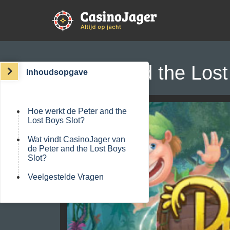
Peter and the Los
Inhoudsopgave
Hoe werkt de Peter and the
Lost Boys Slot?
Wat vindt CasinoJager van
de Peter and the Lost Boys
Slot?
Veelgestelde Vragen