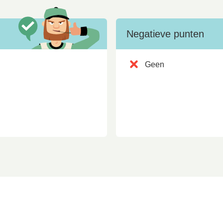
Negatieve punten
Geen