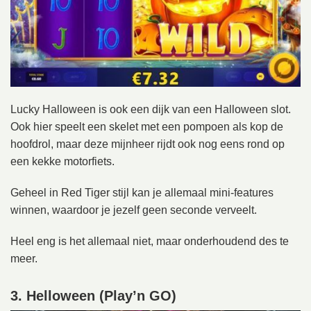
Lucky Halloween is ook een dijk van een Halloween slot.
Ook hier speelt een skelet met een pompoen als kop de
hoofdrol, maar deze mijnheer rijdt ook nog eens rond op
een kekke motorfiets.
Geheel in Red Tiger stijl kan je allemaal mini-features
winnen, waardoor je jezelf geen seconde verveelt.
Heel eng is het allemaal niet, maar onderhoudend des te
meer.
3. Helloween (Play’n GO)