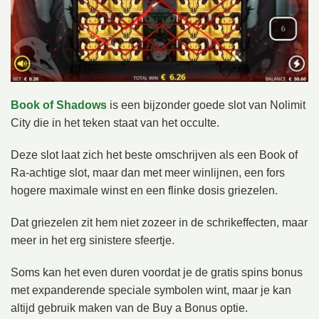
Book of Shadows
is een bijzonder goede slot van Nolimit
City die in het teken staat van het occulte.
Deze slot laat zich het beste omschrijven als een Book of
Ra-achtige slot, maar dan met meer winlijnen, een fors
hogere maximale winst en een flinke dosis griezelen.
Dat griezelen zit hem niet zozeer in de schrikeffecten, maar
meer in het erg sinistere sfeertje.
Soms kan het even duren voordat je de gratis spins bonus
met expanderende speciale symbolen wint, maar je kan
altijd gebruik maken van de Buy a Bonus optie.