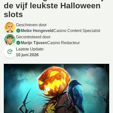
de vijf leukste Halloween
slots
Geschreven door
Meike Hengeveld
Casino Content Specialist
Gecontroleerd door
Marijn Tijssen
Casino Redacteur
Laatste Update:
10 juni 2026