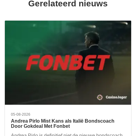
Gerelateerd nieuws
05-08-2026
Andrea Pirlo Mist Kans als Italië Bondscoach
Door Gokdeal Met Fonbet
Andrea Pirlo is definitief niet de nieuwe bondscoach