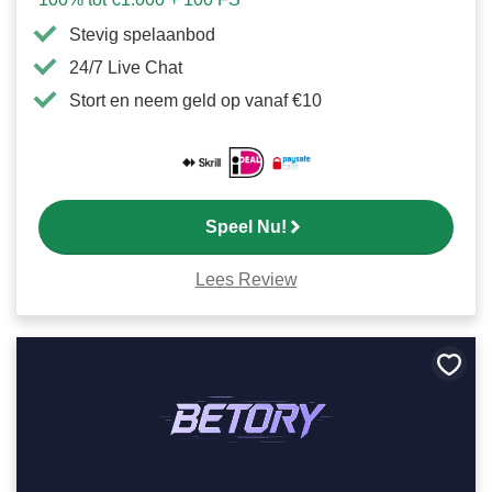
Stevig spelaanbod
24/7 Live Chat
Stort en neem geld op vanaf €10
Speel Nu!
Lees Review
Bewa
als
favori