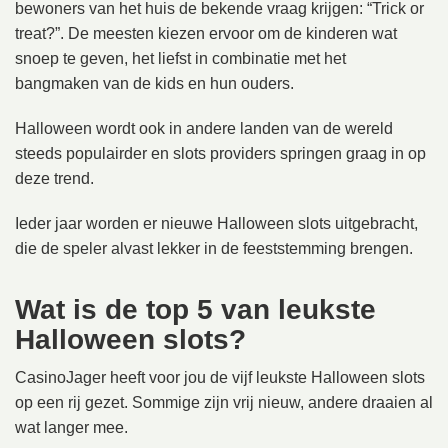
bewoners van het huis de bekende vraag krijgen: “Trick or
treat?”. De meesten kiezen ervoor om de kinderen wat
snoep te geven, het liefst in combinatie met het
bangmaken van de kids en hun ouders.
Halloween wordt ook in andere landen van de wereld
steeds populairder en slots providers springen graag in op
deze trend.
Ieder jaar worden er nieuwe Halloween slots uitgebracht,
die de speler alvast lekker in de feeststemming brengen.
Wat is de top 5 van leukste
Halloween slots?
CasinoJager heeft voor jou de vijf leukste Halloween slots
op een rij gezet. Sommige zijn vrij nieuw, andere draaien al
wat langer mee.