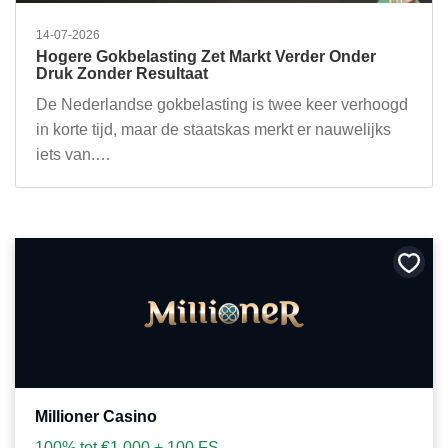
14-07-2026
Hogere Gokbelasting Zet Markt Verder Onder
Druk Zonder Resultaat
De Nederlandse gokbelasting is twee keer verhoogd
in korte tijd, maar de staatskas merkt er nauwelijks
iets van.…
Bewa
als
favori
Millioner Casino
100% tot €1.000 + 100 FS