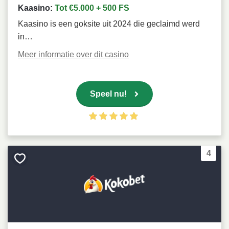
Kaasino:
Tot €5.000 + 500 FS
Kaasino is een goksite uit 2024 die geclaimd werd
in…
Meer informatie over dit casino
Speel nu!
4
Bewaar
als
favoriet