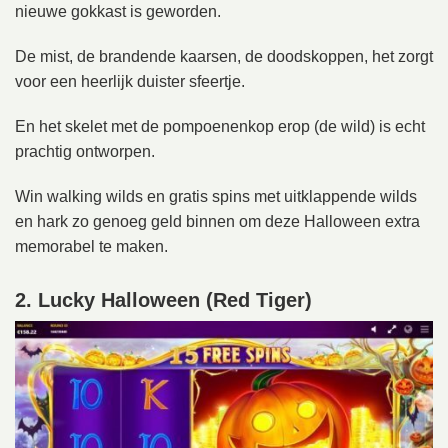
nieuwe gokkast is geworden.
De mist, de brandende kaarsen, de doodskoppen, het zorgt
voor een heerlijk duister sfeertje.
En het skelet met de pompoenenkop erop (de wild) is echt
prachtig ontworpen.
Win walking wilds en gratis spins met uitklappende wilds
en hark zo genoeg geld binnen om deze Halloween extra
memorabel te maken.
2. Lucky Halloween (Red Tiger)