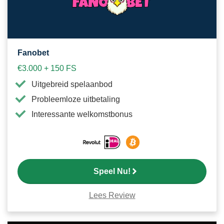
Fanobet
€3.000 + 150 FS
Uitgebreid spelaanbod
Probleemloze uitbetaling
Interessante welkomstbonus
Speel Nu!
Lees Review