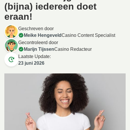
(bijna) iedereen doet
eraan!
Geschreven door
Meike Hengeveld
Casino Content Specialist
Gecontroleerd door
Marijn Tijssen
Casino Redacteur
Laatste Update:
23 juni 2026