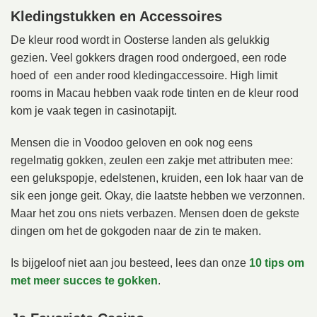
Kledingstukken en Accessoires
De kleur rood wordt in Oosterse landen als gelukkig
gezien. Veel gokkers dragen rood ondergoed, een rode
hoed of een ander rood kledingaccessoire. High limit
rooms in Macau hebben vaak rode tinten en de kleur rood
kom je vaak tegen in casinotapijt.
Mensen die in Voodoo geloven en ook nog eens
regelmatig gokken, zeulen een zakje met attributen mee:
een gelukspopje, edelstenen, kruiden, een lok haar van de
sik een jonge geit. Okay, die laatste hebben we verzonnen.
Maar het zou ons niets verbazen. Mensen doen de gekste
dingen om het de gokgoden naar de zin te maken.
Is bijgeloof niet aan jou besteed, lees dan onze
10 tips om
met meer succes te gokken
.