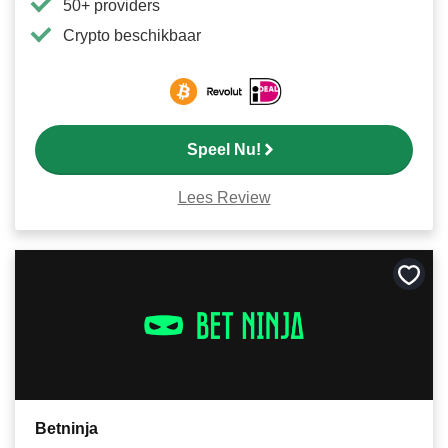
50+ providers
Crypto beschikbaar
Speel Nu!
Lees Review
Bewa
als
favori
Betninja