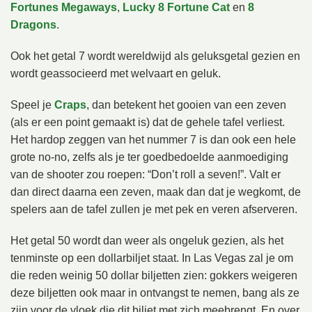
Fortunes Megaways
,
Lucky 8 Fortune Cat
en
8
Dragons
.
Ook het getal 7 wordt wereldwijd als geluksgetal gezien en
wordt geassocieerd met welvaart en geluk.
Speel je
Craps
, dan betekent het gooien van een zeven
(als er een point gemaakt is) dat de gehele tafel verliest.
Het hardop zeggen van het nummer 7 is dan ook een hele
grote no-no, zelfs als je ter goedbedoelde aanmoediging
van de shooter zou roepen: “Don’t roll a seven!”. Valt er
dan direct daarna een zeven, maak dan dat je wegkomt, de
spelers aan de tafel zullen je met pek en veren afserveren.
Het getal 50 wordt dan weer als ongeluk gezien, als het
tenminste op een dollarbiljet staat. In Las Vegas zal je om
die reden weinig 50 dollar biljetten zien: gokkers weigeren
deze biljetten ook maar in ontvangst te nemen, bang als ze
zijn voor de vloek die dit biljet met zich meebrengt. En over