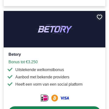
Bewa
als
favori
Betory
Bonus tot €3.250
Uitstekende welkomstbonus
Aanbod met bekende providers
Heeft een vorm van een social platform