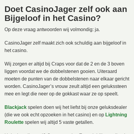
Doet CasinoJager zelf ook aan
Bijgeloof in het Casino?
Op deze vraag antwoorden wij volmondig: ja.
CasinoJager zelf maakt zich ook schuldig aan bijgeloof in
het casino.
Wij zorgen er altijd bij Craps voor dat de 2 en de 3 boven
liggen voordat we de dobbelstenen gooien. Uiteraard
moeten de punten van de dobbelstenen naar elkaar gericht
worden. CasinoJager’s vrouw zeult altijd een gelukssteen
mee en legt die neer op de gokkast waar ze op speelt.
Blackjack
spelen doen wij het liefst bij onze geluksdealer
(die we ook echt opzoeken in het casino) en op
Lightning
Roulette
spelen wij altijd 5 vaste getallen.