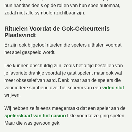
hun handtas deels op de rollen van hun speelautomaat,
zodat niet alle symbolen zichtbaar zijn.
Rituelen Voordat de Gok-Gebeurtenis
Plaatsvindt
Er zijn ook bijgeloof rituelen die spelers uithalen voordat
het spel gespeeld wordt.
Die kunnen onschuldig zijn, zoals het altijd bestellen van
je favoriete drankje voordat je gaat spelen, maar ook wat
meer obsessief van aard. Denk maar aan de spelers die
voor iedere spinbeurt over het scherm van een
video slot
wrijven.
Wij hebben zelfs eens meegemaakt dat een speler aan de
spelerskaart van het casino
likte voordat ze ging spelen.
Maar die was gewoon gek.