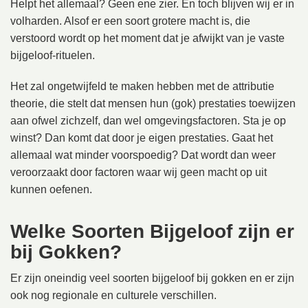
Helpt het allemaal? Geen ene zier. En toch blijven wij er in
volharden. Alsof er een soort grotere macht is, die
verstoord wordt op het moment dat je afwijkt van je vaste
bijgeloof-rituelen.
Het zal ongetwijfeld te maken hebben met de attributie
theorie, die stelt dat mensen hun (gok) prestaties toewijzen
aan ofwel zichzelf, dan wel omgevingsfactoren. Sta je op
winst? Dan komt dat door je eigen prestaties. Gaat het
allemaal wat minder voorspoedig? Dat wordt dan weer
veroorzaakt door factoren waar wij geen macht op uit
kunnen oefenen.
Welke Soorten Bijgeloof zijn er
bij Gokken?
Er zijn oneindig veel soorten bijgeloof bij gokken en er zijn
ook nog regionale en culturele verschillen.