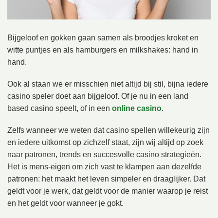
Bijgeloof en gokken gaan samen als broodjes kroket en
witte puntjes en als hamburgers en milkshakes: hand in
hand.
Ook al staan we er misschien niet altijd bij stil, bijna iedere
casino speler doet aan bijgeloof. Of je nu in een land
based casino speelt, of in een
online casino
.
Zelfs wanneer we weten dat casino spellen willekeurig zijn
en iedere uitkomst op zichzelf staat, zijn wij altijd op zoek
naar patronen, trends en succesvolle casino strategieën.
Het is mens-eigen om zich vast te klampen aan dezelfde
patronen: het maakt het leven simpeler en draaglijker. Dat
geldt voor je werk, dat geldt voor de manier waarop je reist
en het geldt voor wanneer je gokt.