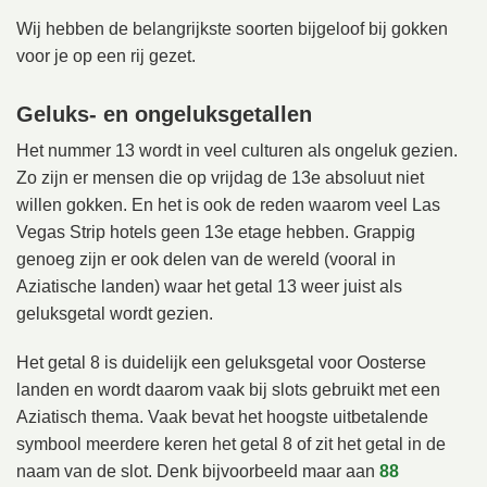
Wij hebben de belangrijkste soorten bijgeloof bij gokken
voor je op een rij gezet.
Geluks- en ongeluksgetallen
Het nummer 13 wordt in veel culturen als ongeluk gezien.
Zo zijn er mensen die op vrijdag de 13e absoluut niet
willen gokken. En het is ook de reden waarom veel Las
Vegas Strip hotels geen 13e etage hebben. Grappig
genoeg zijn er ook delen van de wereld (vooral in
Aziatische landen) waar het getal 13 weer juist als
geluksgetal wordt gezien.
Het getal 8 is duidelijk een geluksgetal voor Oosterse
landen en wordt daarom vaak bij slots gebruikt met een
Aziatisch thema. Vaak bevat het hoogste uitbetalende
symbool meerdere keren het getal 8 of zit het getal in de
naam van de slot. Denk bijvoorbeeld maar aan
88