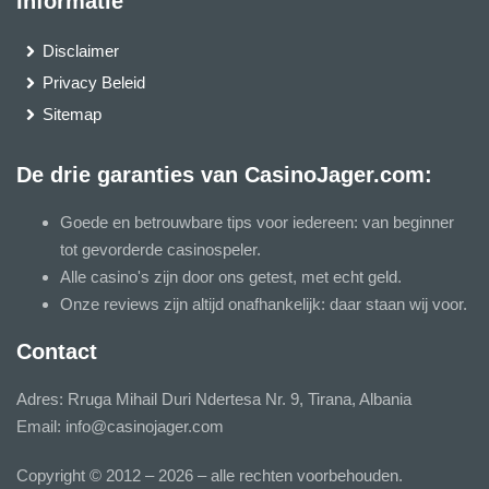
Informatie
Disclaimer
Privacy Beleid
Sitemap
De drie garanties van CasinoJager.com:
Goede en betrouwbare tips voor iedereen: van beginner
tot gevorderde casinospeler.
Alle casino's zijn door ons getest, met echt geld.
Onze reviews zijn altijd onafhankelijk: daar staan wij voor.
Contact
Adres: Rruga Mihail Duri Ndertesa Nr. 9, Tirana, Albania
Email:
info@casinojager.com
Copyright © 2012 – 2026 – alle rechten voorbehouden.