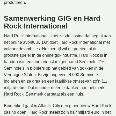
produceren.
Samenwerking GIG en Hard
Rock International
Hard Rock International is het zesde casino dat begint aan
het online avontuur. Dat doet Hard Rock International met
voldoende ambities. Het bedrijf wil uitgroeien tot de
grootste speler in de online gokindustrie. Hard Rock is in
handen van een indianenstam genaamd Seminole. De
Seminole zijn pioniers op het gebied van gokken in de
Verenigde Staten. Er zijn ongeveer 4.000 Seminole
indianen en ze draaien een jaarlijkse omzet van zo’n 1,1
miljard euro. Dat is onder meer te danken aan het merk
Hard Rock. Een merk dat staat als een huis.
Binnenkort gaat in Atlantic City een gloednieuw Hard Rock
casino open. Hard Rock steekt zo’n half miljard euro in het