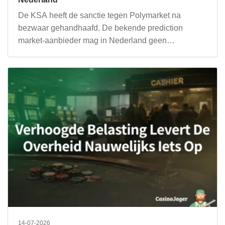
De KSA heeft de sanctie tegen Polymarket na
bezwaar gehandhaafd. De bekende prediction
market-aanbieder mag in Nederland geen…
14-07-2026