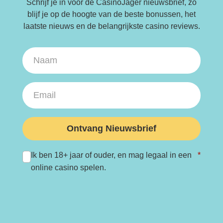
Schrijf je in voor de CasinoJager nieuwsbrief, zo
blijf je op de hoogte van de beste bonussen, het
laatste nieuws en de belangrijkste casino reviews.
Ontvang Nieuwsbrief
Ik ben 18+ jaar of ouder, en mag legaal in een
*
online casino spelen.