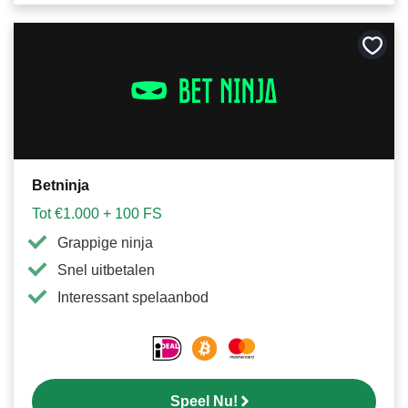
Bewa
als
favori
Betninja
Tot €1.000 + 100 FS
Grappige ninja
Snel uitbetalen
Interessant spelaanbod
Speel Nu!