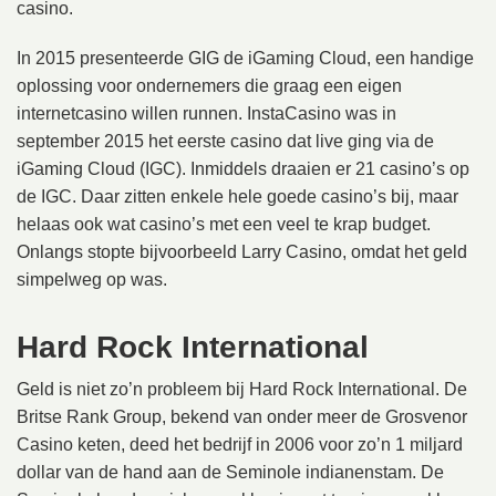
casino.
In 2015 presenteerde GIG de iGaming Cloud, een handige
oplossing voor ondernemers die graag een eigen
internetcasino willen runnen. InstaCasino was in
september 2015 het eerste casino dat live ging via de
iGaming Cloud (IGC). Inmiddels draaien er 21 casino’s op
de IGC. Daar zitten enkele hele goede casino’s bij, maar
helaas ook wat casino’s met een veel te krap budget.
Onlangs stopte bijvoorbeeld Larry Casino, omdat het geld
simpelweg op was.
Hard Rock International
Geld is niet zo’n probleem bij Hard Rock International. De
Britse Rank Group, bekend van onder meer de Grosvenor
Casino keten, deed het bedrijf in 2006 voor zo’n 1 miljard
dollar van de hand aan de Seminole indianenstam. De