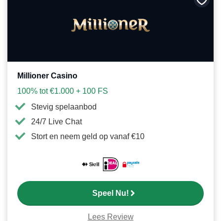
Bewa
als
favori
Millioner Casino
100% tot €1.000 + 100 FS
Stevig spelaanbod
24/7 Live Chat
Stort en neem geld op vanaf €10
Speel Nu!
Lees Review