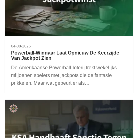
04-08-2026
Powerball-Winnaar Laat Opnieuw De Keerzijde
Van Jackpot Zien
De Amerikaanse Powerball-loterij trekt wekelijks
miljoenen spelers met jackpots die de fantasie
prikkelen. Maar wat gebeurt er als…