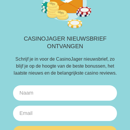
CASINOJAGER NIEUWSBRIEF
ONTVANGEN
Schrijf je in voor de CasinoJager nieuwsbrief, zo
blijf je op de hoogte van de beste bonussen, het
laatste nieuws en de belangrijkste casino reviews.