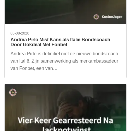
05-08-2026
Andrea Pirlo Mist Kans als Italië Bondscoach
Door Gokdeal Met Fonbet
Andrea Pirlo is definitief niet de nieuwe bondscoach
van Italië. Zijn samenwerking als merkambassadeur
van Fonbet, een van…