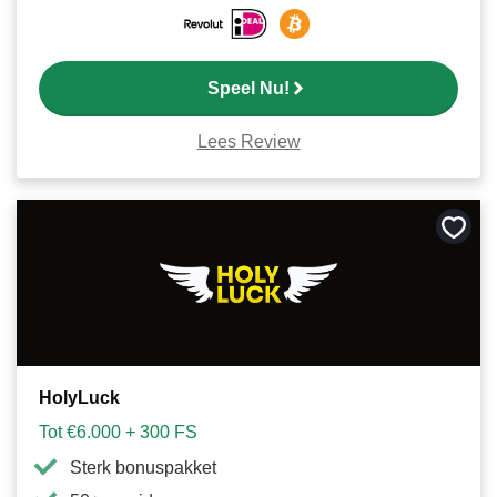
Speel Nu!
Lees Review
Bewa
als
favori
HolyLuck
Tot €6.000 + 300 FS
Sterk bonuspakket