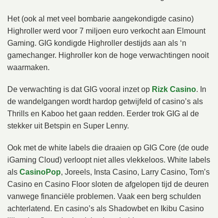
Het (ook al met veel bombarie aangekondigde casino)
Highroller werd voor 7 miljoen euro verkocht aan Elmount
Gaming. GIG kondigde Highroller destijds aan als ‘n
gamechanger. Highroller kon de hoge verwachtingen nooit
waarmaken.
De verwachting is dat GIG vooral inzet op
Rizk Casino
. In
de wandelgangen wordt hardop getwijfeld of casino’s als
Thrills en Kaboo het gaan redden. Eerder trok GIG al de
stekker uit Betspin en Super Lenny.
Ook met de white labels die draaien op GIG Core (de oude
iGaming Cloud) verloopt niet alles vlekkeloos. White labels
als
CasinoPop
, Joreels, Insta Casino, Larry Casino, Tom’s
Casino en Casino Floor sloten de afgelopen tijd de deuren
vanwege financiële problemen. Vaak een berg schulden
achterlatend. En casino’s als Shadowbet en Ikibu Casino