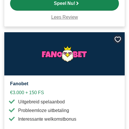
Speel Nu!
Lees Review
Bewa
als
favori
Fanobet
€3.000 + 150 FS
Uitgebreid spelaanbod
Probleemloze uitbetaling
Interessante welkomstbonus