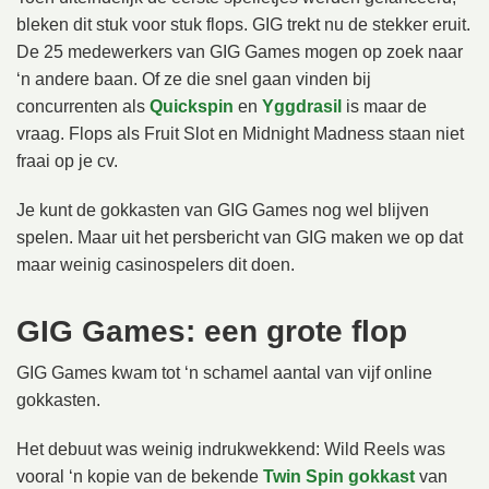
bleken dit stuk voor stuk flops. GIG trekt nu de stekker eruit.
De 25 medewerkers van GIG Games mogen op zoek naar
‘n andere baan. Of ze die snel gaan vinden bij
concurrenten als
Quickspin
en
Yggdrasil
is maar de
vraag. Flops als Fruit Slot en Midnight Madness staan niet
fraai op je cv.
Je kunt de gokkasten van GIG Games nog wel blijven
spelen. Maar uit het persbericht van GIG maken we op dat
maar weinig casinospelers dit doen.
GIG Games: een grote flop
GIG Games kwam tot ‘n schamel aantal van vijf online
gokkasten.
Het debuut was weinig indrukwekkend: Wild Reels was
vooral ‘n kopie van de bekende
Twin Spin gokkast
van