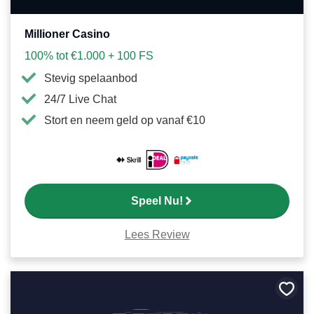
Millioner Casino
100% tot €1.000 + 100 FS
Stevig spelaanbod
24/7 Live Chat
Stort en neem geld op vanaf €10
Speel Nu!
Lees Review
Bewa
als