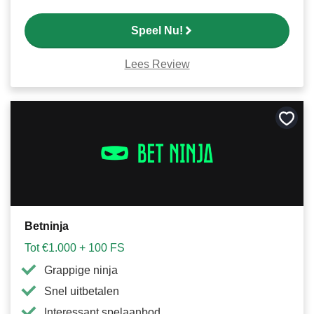
Speel Nu!
Lees Review
Bewa
als
favori
Betninja
Tot €1.000 + 100 FS
Grappige ninja
Snel uitbetalen
Interessant spelaanbod