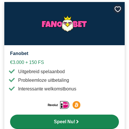
Bewa
als
favori
Fanobet
€3.000 + 150 FS
Uitgebreid spelaanbod
Probleemloze uitbetaling
Interessante welkomstbonus
Speel Nu!