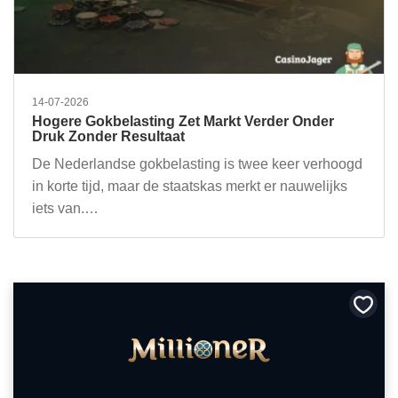
14-07-2026
Hogere Gokbelasting Zet Markt Verder Onder
Druk Zonder Resultaat
De Nederlandse gokbelasting is twee keer verhoogd
in korte tijd, maar de staatskas merkt er nauwelijks
iets van.…
Bewa
als
favori