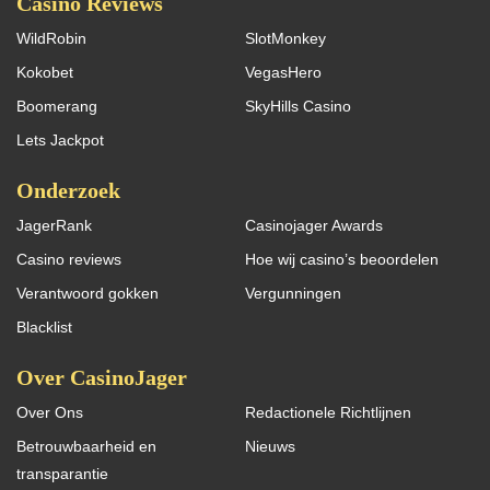
Casino Reviews
WildRobin
SlotMonkey
Kokobet
VegasHero
Boomerang
SkyHills Casino
Lets Jackpot
Onderzoek
JagerRank
Casinojager Awards
Casino reviews
Hoe wij casino’s beoordelen
Verantwoord gokken
Vergunningen
Blacklist
Over CasinoJager
Over Ons
Redactionele Richtlijnen
Betrouwbaarheid en
Nieuws
transparantie