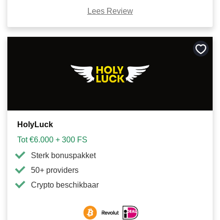
Lees Review
Bewa
als
favori
HolyLuck
Tot €6.000 + 300 FS
Sterk bonuspakket
50+ providers
Crypto beschikbaar