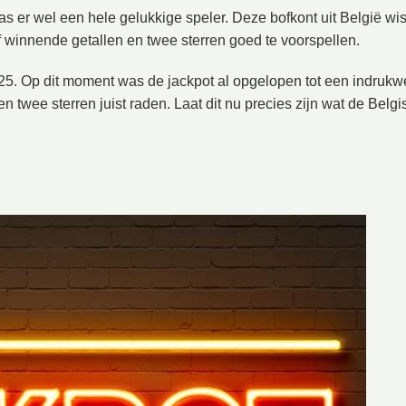
was er wel een hele gelukkige speler. Deze bofkont uit België wis
jf winnende getallen en twee sterren goed te voorspellen.
2025. Op dit moment was de jackpot al opgelopen tot een indr
 en twee sterren juist raden. Laat dit nu precies zijn wat de Bel