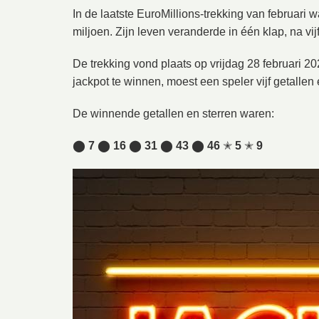
In de laatste EuroMillions-trekking van februari 
miljoen. Zijn leven veranderde in één klap, na vi
De trekking vond plaats op vrijdag 28 februari 
jackpot te winnen, moest een speler vijf getallen
De winnende getallen en sterren waren:
⬤
7
⬤
16
⬤
31
⬤
43
⬤
46
✭
5
✭
9