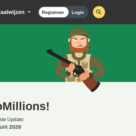
aalwijzen
Registreer
Login
oMillions!
ste Update:
juni 2026