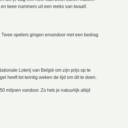
, en twee nummers uit een reeks van twaalf.
n. Twee spelers gingen ervandoor met een bedrag
tionale Loterij van België om zijn prijs op te
 heeft tot twintig weken de tijd om dit te doen.
0 miljoen vandoor. Zo heb je natuurlijk altijd