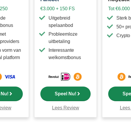
.250
€3.000 + 150 FS
Tot €6.000
nde
Uitgebreid
Sterk 
tbonus
spelaanbod
50+ pr
met
Probleemloze
Crypto
providers
uitbetaling
n vorm van
Interessante
l platform
welkomstbonus
 Nu!
Speel Nu!
Spe
eview
Lees Review
Lees