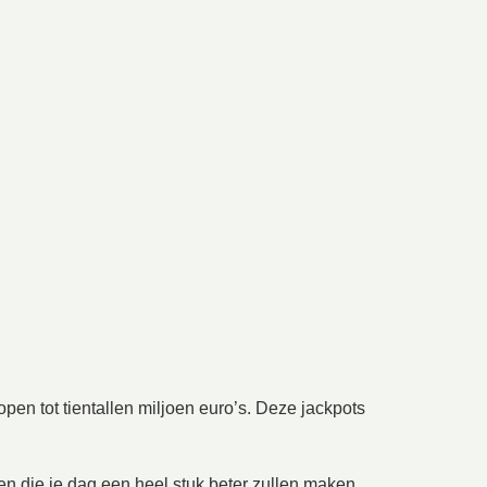
open tot tientallen miljoen euro’s. Deze jackpots
gen die je dag een heel stuk beter zullen maken.