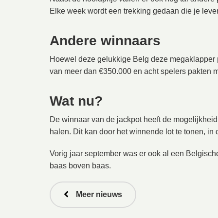
Elke week wordt een trekking gedaan die je leven
Andere winnaars
Hoewel deze gelukkige Belg deze megaklapper pak
van meer dan €350.000 en acht spelers pakten 
Wat nu?
De winnaar van de jackpot heeft de mogelijkheid o
halen. Dit kan door het winnende lot te tonen, i
Vorig jaar september was er ook al een Belgische 
baas boven baas.
Meer nieuws