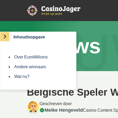
NIE
Nieuws
Inhoudsopgave
Over EuroMillions
Andere winnaars
Wat nu?
Belgische Speler Wi
Geschreven door
Meike Hengeveld
Casino Content Sp