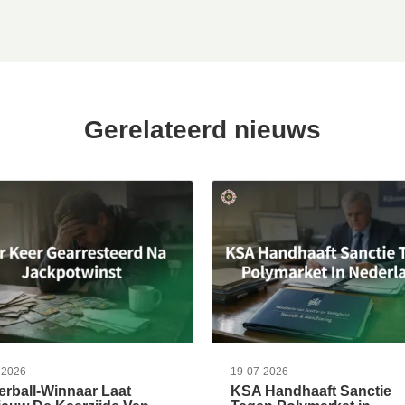
Gerelateerd nieuws
-2026
19-07-2026
rball-Winnaar Laat
KSA Handhaaft Sanctie