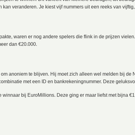
 kan veranderen. Je kiest vijf nummers uit een reeks van vijftig
te, waren er nog andere spelers die flink in de prijzen viele
meer dan €20.000.
m anoniem te blijven. Hij moet zich alleen wel melden bij de Na
n combinatie met een ID en bankrekeningnummer. Deze geluksvogel
winnaar bij EuroMillions. Deze ging er maar liefst met bijna €15