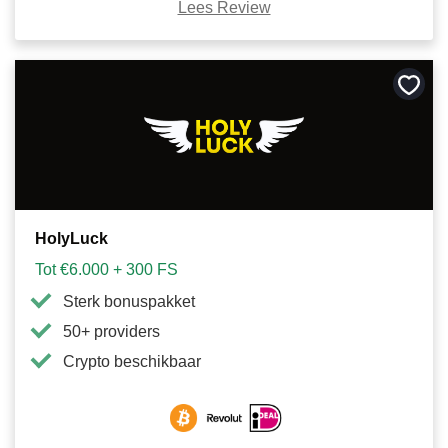
Lees Review
Bewa
als
favori
HolyLuck
Tot €6.000 + 300 FS
Sterk bonuspakket
50+ providers
Crypto beschikbaar