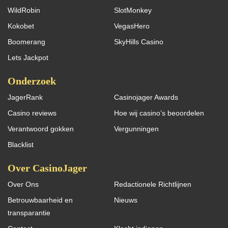
WildRobin
SlotMonkey
Kokobet
VegasHero
Boomerang
SkyHills Casino
Lets Jackpot
Onderzoek
JagerRank
Casinojager Awards
Casino reviews
Hoe wij casino’s beoordelen
Verantwoord gokken
Vergunningen
Blacklist
Over CasinoJager
Over Ons
Redactionele Richtlijnen
Betrouwbaarheid en
Nieuws
transparantie