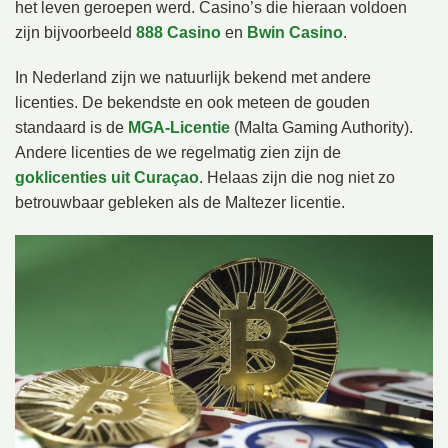
het leven geroepen werd. Casino’s die hieraan voldoen
zijn bijvoorbeeld
888 Casino
en
Bwin Casino
.
In Nederland zijn we natuurlijk bekend met andere
licenties. De bekendste en ook meteen de gouden
standaard is de
MGA-Licentie
(Malta Gaming Authority).
Andere licenties de we regelmatig zien zijn de
goklicenties uit Curaçao
. Helaas zijn die nog niet zo
betrouwbaar gebleken als de Maltezer licentie.