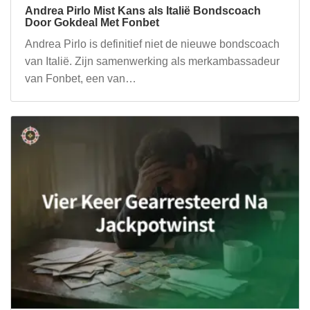
Andrea Pirlo Mist Kans als Italië Bondscoach
Door Gokdeal Met Fonbet
Andrea Pirlo is definitief niet de nieuwe bondscoach
van Italië. Zijn samenwerking als merkambassadeur
van Fonbet, een van…