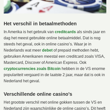
Het verschil in betaalmethoden
In Amerika is het gebruik van
creditcards
als sinds jaar en
dag het meest gebruikte online betaalmiddel. Dat is nog
steeds het geval, ook in online casino’s. Waar je in
Nederlands wat meer
debet
of prepaid methoden hebt,
gebruiken Amerikanen meestal een creditcard zoals VISA,
Mastercard, Discover of American Express. Ook
cryptocurrencies zoals Bitcoin
hebben in de VS enorme
populariteit vergaard in de laatste 2 jaar, maar dat is ook in
Nederland het geval.
Verschillende online casino’s
Het grootste verschil met online gokken tussen de VS en
Nederland zijn waarschijnlijke de online casino’s. Dit heeft