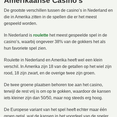
Amerikaanse Casino’s
De grootste verschillen tussen de casino’s in Nederland en
die in Amerika zitten in de spellen die er het meest
gespeeld worden.
In Nederland is
roulette
het meest gespeelde spel in de
casino’s, waarbij ongeveer 38% van de gokkers het als
hun favoriete spel zien.
Roulette in Nederland en Amerika heeft wel een klein
verschil. In Amerika zijn 18 van de getallen op het wiel zijn
rood, 18 zijn zwart, en de overige twee zijn groen.
De twee groene plaatsen behoren toe aan het casino,
terwijl de rest vrij is om op te gokken, waardoor de kansen
iets kleiner zijn dan 50/50, maar nog steeds erg hoog.
De Europese variant van het spel heeft echter maar één
groen getal, wat de kansen in het voordeel van de speler