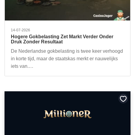
14-07-2026
Hogere Gokbelasting Zet Markt Verder Onder
Druk Zonder Resultaat
De Nederlandse gokbelasting is twee keer verhoogd
in korte tijd, maar de staatskas merkt er nauwelijks
iets van.…
Bewa
als
favori