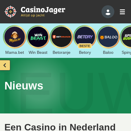
BESTE
Mama.bet
Win Beast
Betoranje
Betory
Baloo
Spin
IEU
Nieuws
Een Casino in Nederland