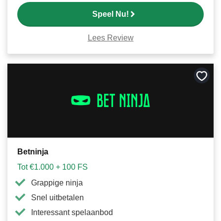
Speel Nu!
Lees Review
Bewa
als
favori
Betninja
Tot €1.000 + 100 FS
Grappige ninja
Snel uitbetalen
Interessant spelaanbod