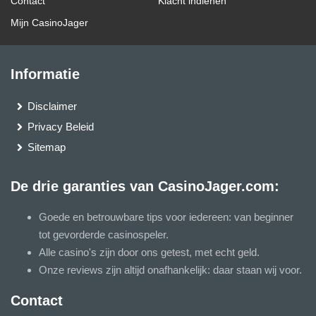
Contact
Klacht indienen
Mijn CasinoJager
Informatie
Disclaimer
Privacy Beleid
Sitemap
De drie garanties van CasinoJager.com:
Goede en betrouwbare tips voor iedereen: van beginner
tot gevorderde casinospeler.
Alle casino's zijn door ons getest, met echt geld.
Onze reviews zijn altijd onafhankelijk: daar staan wij voor.
Contact