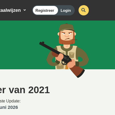
aalwijzen
Registreer
Login
er van 2021
ste Update:
juni 2026