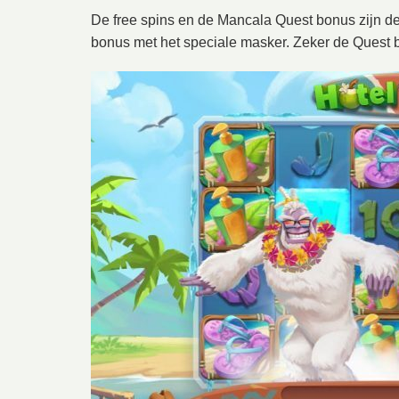
De free spins en de Mancala Quest bonus zijn de 
bonus met het speciale masker. Zeker de Quest bo