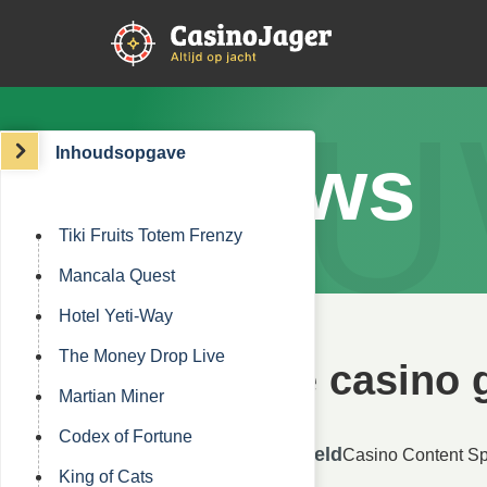
NIE
Nieuws
Inhoudsopgave
Tiki Fruits Totem Frenzy
Mancala Quest
Hotel Yeti-Way
The Money Drop Live
De leukste casino 
Martian Miner
Geschreven door
Codex of Fortune
Meike Hengeveld
Casino Content Sp
King of Cats