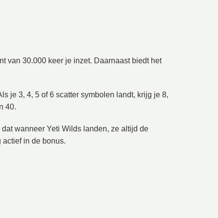
 van 30.000 keer je inzet. Daarnaast biedt het
je 3, 4, 5 of 6 scatter symbolen landt, krijg je 8,
n 40.
dat wanneer Yeti Wilds landen, ze altijd de
 actief in de bonus.