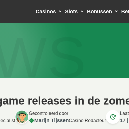
Casinos
Slots
Bonussen
Bet
UWS
game releases in de zom
Gecontroleerd door
Laat
Marijn Tijssen
17 
ecialist
Casino Redacteur