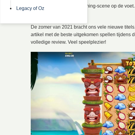
CasinoJager volgt de iGaming-scene op de voet. 
Legacy of Oz
die uitkomen.
De zomer van 2021 bracht ons vele nieuwe titel
artikel met de beste uitgekomen spellen tijdens d
volledige review. Veel speelplezier!