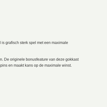
 is grafisch sterk spel met een maximale
len. De originele bonusfeature van deze gokkast
ee spins en maakt kans op de maximale winst.