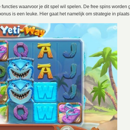
functies waarvoor je dit spel wil spelen. De free spins worden
nus is een leuke. Hier gaat het namelijk om strategie in plaats