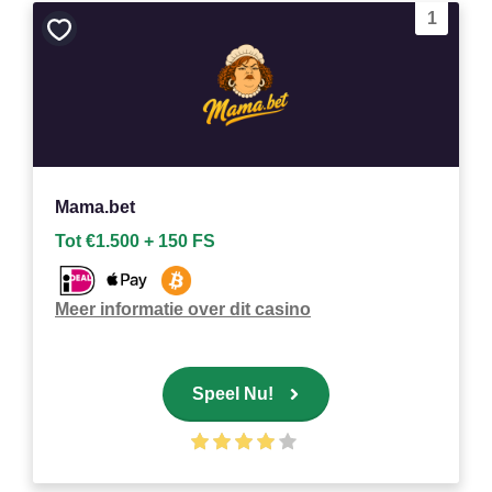
1
Bewaar
als
favoriet
Mama.bet
Tot €1.500 + 150 FS
Meer informatie over dit casino
Speel Nu!