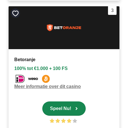
3
Bewaar
als
favoriet
Betoranje
100% tot €1.000 + 100 FS
Meer informatie over dit casino
Speel Nu!