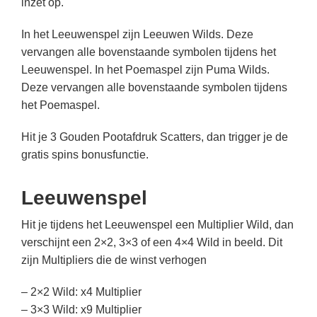
inzet op.
In het Leeuwenspel zijn Leeuwen Wilds. Deze
vervangen alle bovenstaande symbolen tijdens het
Leeuwenspel. In het Poemaspel zijn Puma Wilds.
Deze vervangen alle bovenstaande symbolen tijdens
het Poemaspel.
Hit je 3 Gouden Pootafdruk Scatters, dan trigger je de
gratis spins bonusfunctie.
Leeuwenspel
Hit je tijdens het Leeuwenspel een Multiplier Wild, dan
verschijnt een 2×2, 3×3 of een 4×4 Wild in beeld. Dit
zijn Multipliers die de winst verhogen
– 2×2 Wild: x4 Multiplier
– 3×3 Wild: x9 Multiplier