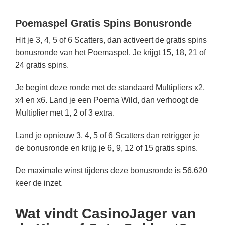
Poemaspel Gratis Spins Bonusronde
Hit je 3, 4, 5 of 6 Scatters, dan activeert de gratis spins
bonusronde van het Poemaspel. Je krijgt 15, 18, 21 of
24 gratis spins.
Je begint deze ronde met de standaard Multipliers x2,
x4 en x6. Land je een Poema Wild, dan verhoogt de
Multiplier met 1, 2 of 3 extra.
Land je opnieuw 3, 4, 5 of 6 Scatters dan retrigger je
de bonusronde en krijg je 6, 9, 12 of 15 gratis spins.
De maximale winst tijdens deze bonusronde is 56.620
keer de inzet.
Wat vindt CasinoJager van