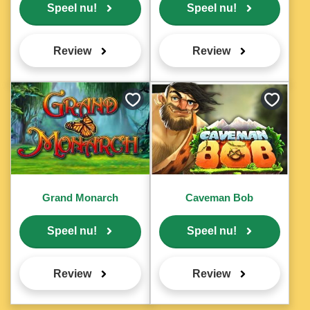
Speel nu!
Speel nu!
Review
Review
Bewaar
Bewaar
als
als
favoriet
favoriet
Grand Monarch
Caveman Bob
Speel nu!
Speel nu!
Review
Review