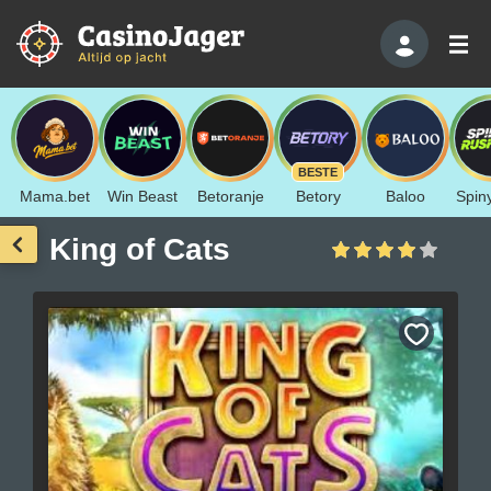
BESTE
Mama.bet
Win Beast
Betoranje
Betory
Baloo
Spin
King of Cats
Bewaar
als
favoriet