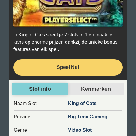
In King of Cats speel je 2 slots in 1 en maak je
kans op enorme prijzen dankzij de unieke bonus
features van elk spel.
Speel Nu!
Slot info
Kenmerken
Reels
5
Naam Slot
King of Cats
Autoplay
Ja
Bonus Spel
Ja
Provider
Big Time Gaming
Free Spins
24
Progressieve Jackpot
Nee
Genre
Video Slot
Multipliers
Ja