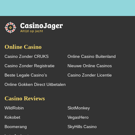
Online Casino
Casino Zonder CRUKS
Online Casino Buitenland
Casino Zonder Registratie
Nieuwe Online Casinos
Beste Legale Casino’s
Casino Zonder Licentie
Online Gokken Direct Uitbetalen
Casino Reviews
WildRobin
SlotMonkey
Kokobet
VegasHero
Boomerang
SkyHills Casino