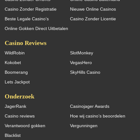
Casino Zonder Registratie
Nieuwe Online Casinos
Beste Legale Casino’s
Casino Zonder Licentie
Online Gokken Direct Uitbetalen
Casino Reviews
WildRobin
SlotMonkey
Kokobet
VegasHero
Boomerang
SkyHills Casino
Lets Jackpot
Onderzoek
JagerRank
Casinojager Awards
Casino reviews
Hoe wij casino’s beoordelen
Verantwoord gokken
Vergunningen
Blacklist