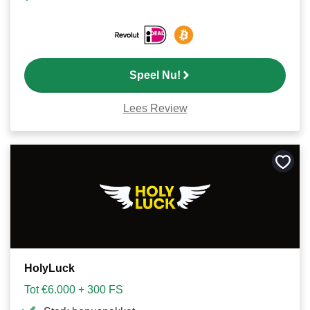
Speel Nu!
Lees Review
Bewa
als
favori
HolyLuck
Tot €6.000 + 300 FS