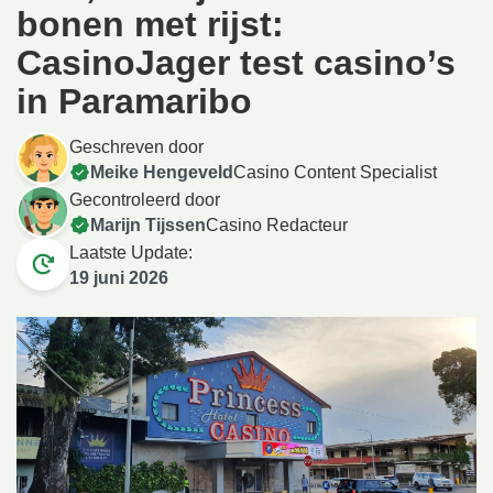
bonen met rijst:
CasinoJager test casino’s
in Paramaribo
Geschreven door
Meike Hengeveld
Casino Content Specialist
Gecontroleerd door
Marijn Tijssen
Casino Redacteur
Laatste Update:
19 juni 2026