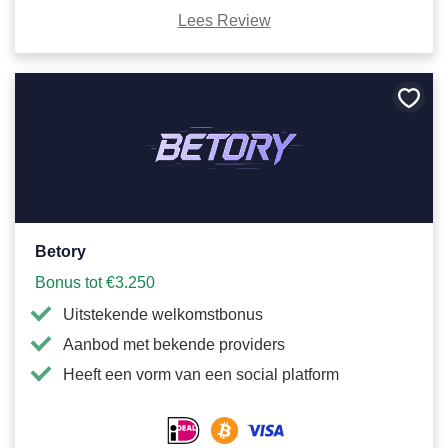
Lees Review
Bewa
als
favori
Betory
Bonus tot €3.250
Uitstekende welkomstbonus
Aanbod met bekende providers
Heeft een vorm van een social platform