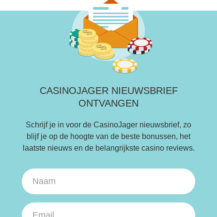
CASINOJAGER NIEUWSBRIEF
ONTVANGEN
Schrijf je in voor de CasinoJager nieuwsbrief, zo
blijf je op de hoogte van de beste bonussen, het
laatste nieuws en de belangrijkste casino reviews.