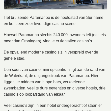
Het bruisende Paramaribo is de hoofdstad van Suriname
en kent een zeer levendige casino scene.
Hoewel Paramaribo slechts 240.000 inwoners telt (net iets
meer dan Groningen), vind je er tientallen casino’s.
De opvallend moderne casino’s zijn verspreid over de
gehele stad.
Een soort van casino mini epicentrum ligt aan de rand van
de Waterkant, de uitgangsstrook van Paramaribo. Hier
liggen, te midden van hippe bars, verkoelende
zwembaden, veel te dure eettentjes en diverse hotels, drie
casino’s op loopafstand van elkaar.
Veel casino’s zijn in een hotel ondergebracht of staan er