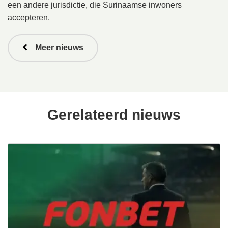
een andere jurisdictie, die Surinaamse inwoners
accepteren.
Meer nieuws
Gerelateerd nieuws