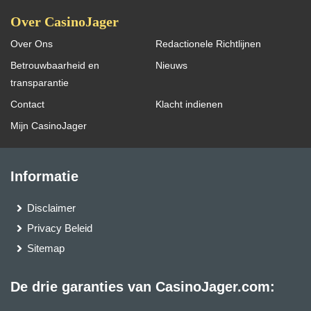
Over CasinoJager
Over Ons
Redactionele Richtlijnen
Betrouwbaarheid en
Nieuws
transparantie
Contact
Klacht indienen
Mijn CasinoJager
Informatie
Disclaimer
Privacy Beleid
Sitemap
De drie garanties van CasinoJager.com: