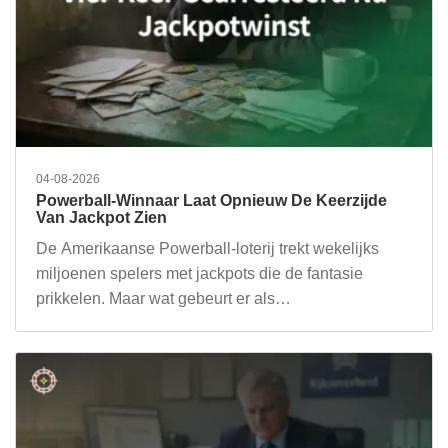
04-08-2026
Powerball-Winnaar Laat Opnieuw De Keerzijde
Van Jackpot Zien
De Amerikaanse Powerball-loterij trekt wekelijks
miljoenen spelers met jackpots die de fantasie
prikkelen. Maar wat gebeurt er als…