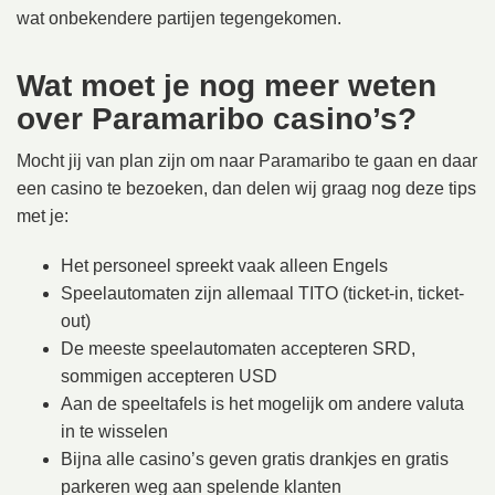
wat onbekendere partijen tegengekomen.
Wat moet je nog meer weten
over Paramaribo casino’s?
Mocht jij van plan zijn om naar Paramaribo te gaan en daar
een casino te bezoeken, dan delen wij graag nog deze tips
met je:
Het personeel spreekt vaak alleen Engels
Speelautomaten zijn allemaal TITO (ticket-in, ticket-
out)
De meeste speelautomaten accepteren SRD,
sommigen accepteren USD
Aan de speeltafels is het mogelijk om andere valuta
in te wisselen
Bijna alle casino’s geven gratis drankjes en gratis
parkeren weg aan spelende klanten