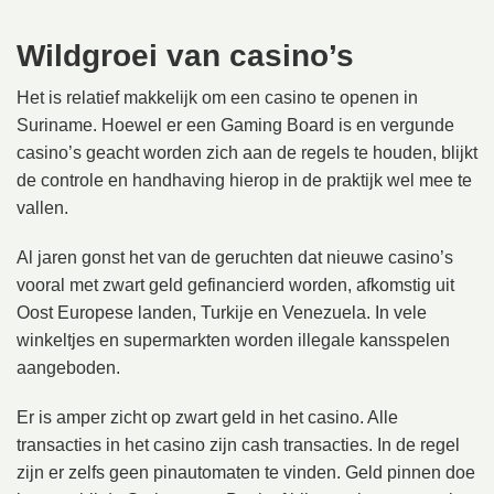
Wildgroei van casino’s
Het is relatief makkelijk om een casino te openen in
Suriname. Hoewel er een Gaming Board is en vergunde
casino’s geacht worden zich aan de regels te houden, blijkt
de controle en handhaving hierop in de praktijk wel mee te
vallen.
Al jaren gonst het van de geruchten dat nieuwe casino’s
vooral met zwart geld gefinancierd worden, afkomstig uit
Oost Europese landen, Turkije en Venezuela. In vele
winkeltjes en supermarkten worden illegale kansspelen
aangeboden.
Er is amper zicht op zwart geld in het casino. Alle
transacties in het casino zijn cash transacties. In de regel
zijn er zelfs geen pinautomaten te vinden. Geld pinnen doe