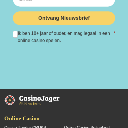
Ontvang Nieuwsbrief
Ik ben 18+ jaar of ouder, en mag legaal in een
*
online casino spelen.
Online Casino
Casino Zonder CRUKS
Online Casino Buitenland