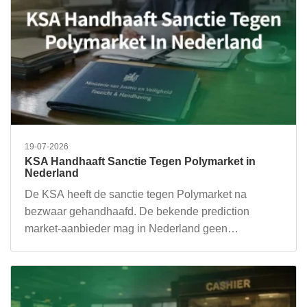
19-07-2026
KSA Handhaaft Sanctie Tegen Polymarket in
Nederland
De KSA heeft de sanctie tegen Polymarket na
bezwaar gehandhaafd. De bekende prediction
market-aanbieder mag in Nederland geen…