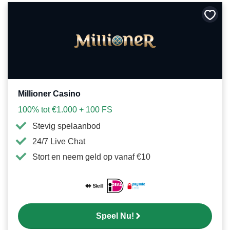
Bewa
als
favori
Millioner Casino
100% tot €1.000 + 100 FS
Stevig spelaanbod
24/7 Live Chat
Stort en neem geld op vanaf €10
Speel Nu!