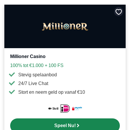
Bewa
als
favori
Millioner Casino
100% tot €1.000 + 100 FS
Stevig spelaanbod
24/7 Live Chat
Stort en neem geld op vanaf €10
Speel Nu!