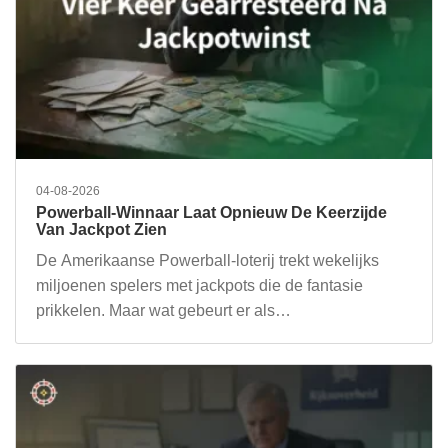
04-08-2026
Powerball-Winnaar Laat Opnieuw De Keerzijde
Van Jackpot Zien
De Amerikaanse Powerball-loterij trekt wekelijks
miljoenen spelers met jackpots die de fantasie
prikkelen. Maar wat gebeurt er als…