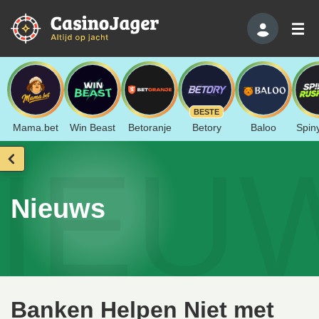
BESTE
Mama.bet
Win Beast
Betoranje
Betory
Baloo
Spin
IEU
Nieuws
Banken Helpen Niet met