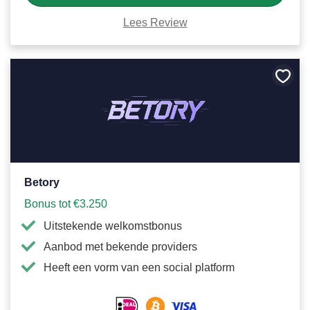
Lees Review
Bewa
als
favori
Betory
Bonus tot €3.250
Uitstekende welkomstbonus
Aanbod met bekende providers
Heeft een vorm van een social platform