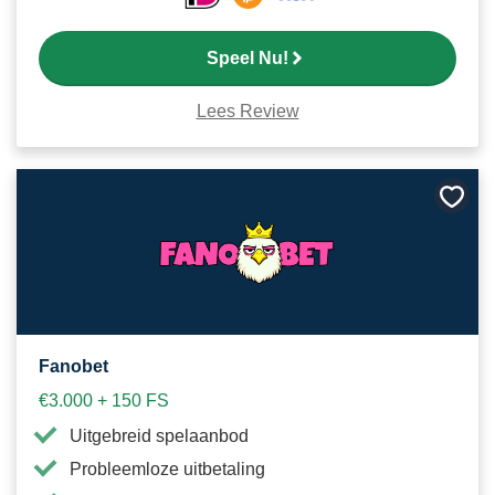
Speel Nu!
Lees Review
Bewa
als
favori
Fanobet
€3.000 + 150 FS
Uitgebreid spelaanbod
Probleemloze uitbetaling