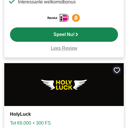
Interessante welkomstbonus
Speel Nu!
Lees Review
Bewa
als
favori
HolyLuck
Tot €6.000 + 300 FS