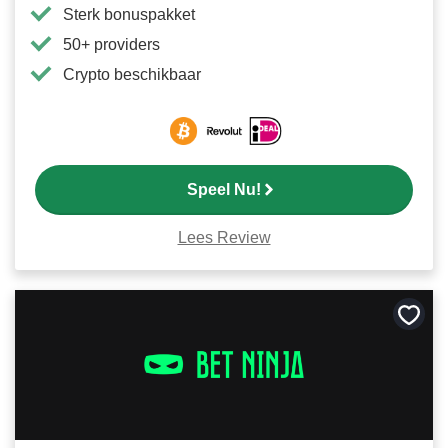
Sterk bonuspakket
50+ providers
Crypto beschikbaar
Speel Nu!
Lees Review
Bewa
als
favori