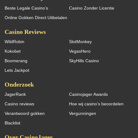
Beste Legale Casino’s
Casino Zonder Licentie
Online Gokken Direct Uitbetalen
Casino Reviews
WildRobin
SlotMonkey
Kokobet
VegasHero
Boomerang
SkyHills Casino
Lets Jackpot
Onderzoek
JagerRank
Casinojager Awards
Casino reviews
Hoe wij casino’s beoordelen
Verantwoord gokken
Vergunningen
Blacklist
Over CasinoJager