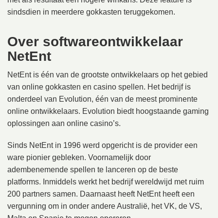
sindsdien in meerdere gokkasten teruggekomen.
Over softwareontwikkelaar
NetEnt
NetEnt is één van de grootste ontwikkelaars op het gebied
van online gokkasten en casino spellen. Het bedrijf is
onderdeel van Evolution, één van de meest prominente
online ontwikkelaars. Evolution biedt hoogstaande gaming
oplossingen aan online casino’s.
Sinds NetEnt in 1996 werd opgericht is de provider een
ware pionier gebleken. Voornamelijk door
adembenemende spellen te lanceren op de beste
platforms. Inmiddels werkt het bedrijf wereldwijd met ruim
200 partners samen. Daarnaast heeft NetEnt heeft een
vergunning om in onder andere Australië, het VK, de VS,