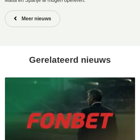
Malta en Spanje te mogen opereren.
Meer nieuws
Gerelateerd nieuws