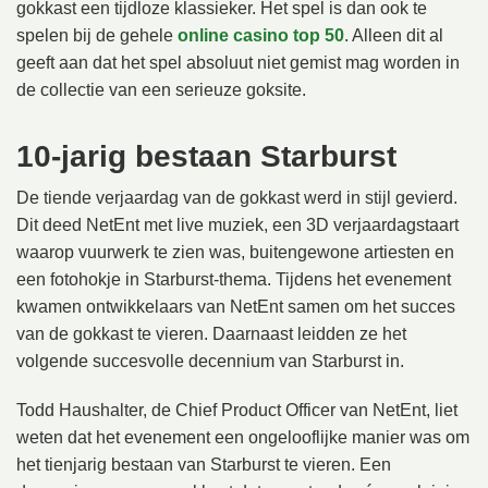
gokkast een tijdloze klassieker. Het spel is dan ook te
spelen bij de gehele
online casino top 50
. Alleen dit al
geeft aan dat het spel absoluut niet gemist mag worden in
de collectie van een serieuze goksite.
10-jarig bestaan Starburst
De tiende verjaardag van de gokkast werd in stijl gevierd.
Dit deed NetEnt met live muziek, een 3D verjaardagstaart
waarop vuurwerk te zien was, buitengewone artiesten en
een fotohokje in Starburst-thema. Tijdens het evenement
kwamen ontwikkelaars van NetEnt samen om het succes
van de gokkast te vieren. Daarnaast leidden ze het
volgende succesvolle decennium van Starburst in.
Todd Haushalter, de Chief Product Officer van NetEnt, liet
weten dat het evenement een ongelooflijke manier was om
het tienjarig bestaan van Starburst te vieren. Een