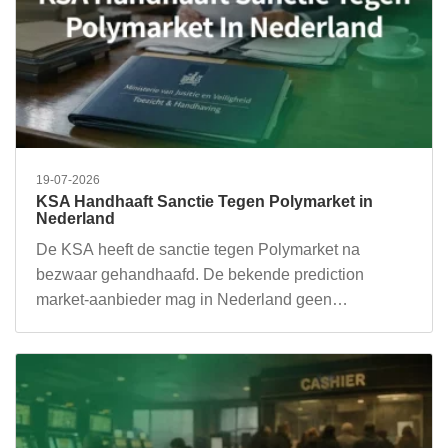
19-07-2026
KSA Handhaaft Sanctie Tegen Polymarket in
Nederland
De KSA heeft de sanctie tegen Polymarket na
bezwaar gehandhaafd. De bekende prediction
market-aanbieder mag in Nederland geen…