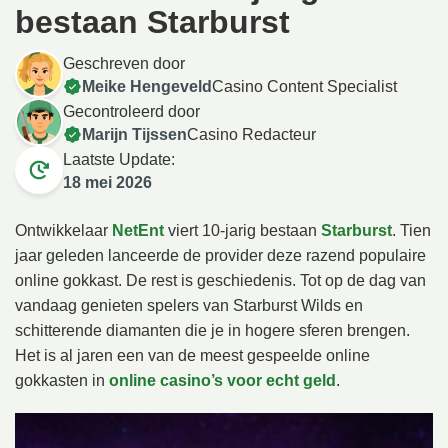
bestaan Starburst
Geschreven door
Meike Hengeveld
Casino Content Specialist
Gecontroleerd door
Marijn Tijssen
Casino Redacteur
Laatste Update:
18 mei 2026
Ontwikkelaar
NetEnt
viert 10-jarig bestaan
Starburst
. Tien
jaar geleden lanceerde de provider deze razend populaire
online gokkast. De rest is geschiedenis. Tot op de dag van
vandaag genieten spelers van Starburst Wilds en
schitterende diamanten die je in hogere sferen brengen.
Het is al jaren een van de meest gespeelde online
gokkasten in
online casino’s voor echt geld
.