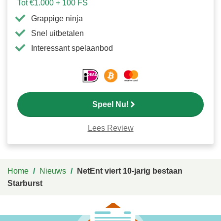
Tot €1.000 + 100 FS
Grappige ninja
Snel uitbetalen
Interessant spelaanbod
Speel Nu!
Lees Review
Home
/
Nieuws
/
NetEnt viert 10-jarig bestaan
Starburst