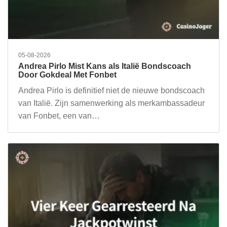
05-08-2026
Andrea Pirlo Mist Kans als Italië Bondscoach
Door Gokdeal Met Fonbet
Andrea Pirlo is definitief niet de nieuwe bondscoach
van Italië. Zijn samenwerking als merkambassadeur
van Fonbet, een van…