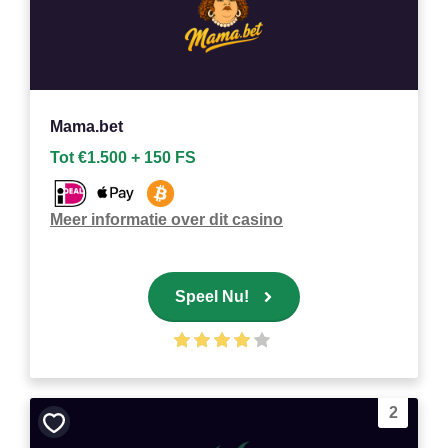
favoriet
Mama.bet
Tot €1.500 + 150 FS
Meer informatie over dit casino
Speel Nu!
2
Bewaar
als