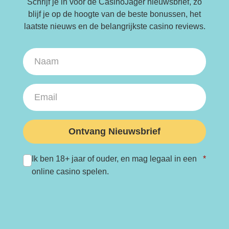
Schrijf je in voor de CasinoJager nieuwsbrief, zo
blijf je op de hoogte van de beste bonussen, het
laatste nieuws en de belangrijkste casino reviews.
Ontvang Nieuwsbrief
Ik ben 18+ jaar of ouder, en mag legaal in een
*
online casino spelen.