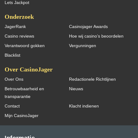
Lets Jackpot
Onderzoek
JagerRank
Casinojager Awards
Casino reviews
Hoe wij casino’s beoordelen
Verantwoord gokken
Vergunningen
Blacklist
Over CasinoJager
Over Ons
Redactionele Richtlijnen
Betrouwbaarheid en
Nieuws
transparantie
Contact
Klacht indienen
Mijn CasinoJager