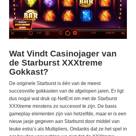
Wat Vindt Casinojager van
de Starburst XXXtreme
Gokkast?
De originele Starburst is één van de meest
succesvolle gokkasten van de afgelopen jaren. Er ligt
dus nogal wat druk op NetEnt om met de Starburst
XXXtreme minstens zo succesvol te zijn. De basis
gameplay elementen zijn van hetzelfde, maar er is een
nieuw jasje gegeven aan Starburst door middel van
leuke extra’s als Multipliers. Ondanks dat ze het spel in