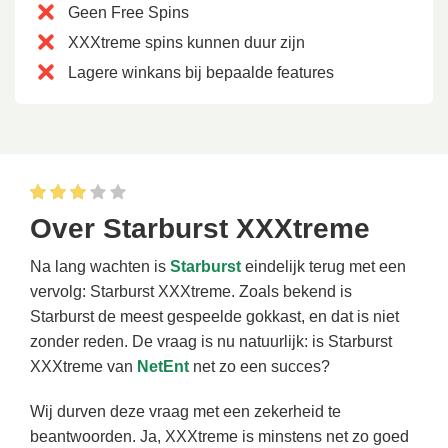
Geen Free Spins
XXXtreme spins kunnen duur zijn
Lagere winkans bij bepaalde features
Over Starburst XXXtreme
Na lang wachten is
Starburst
eindelijk terug met een
vervolg: Starburst XXXtreme. Zoals bekend is
Starburst de meest gespeelde gokkast, en dat is niet
zonder reden. De vraag is nu natuurlijk: is Starburst
XXXtreme van
NetEnt
net zo een succes?
Wij durven deze vraag met een zekerheid te
beantwoorden. Ja, XXXtreme is minstens net zo goed