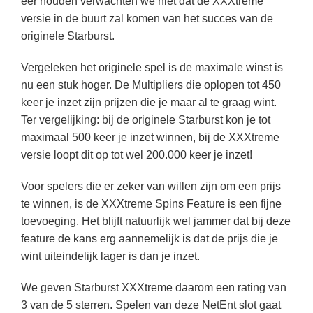
eer houden verwachten we niet dat de XXXtreme
versie in de buurt zal komen van het succes van de
originele Starburst.
Vergeleken het originele spel is de maximale winst is
nu een stuk hoger. De Multipliers die oplopen tot 450
keer je inzet zijn prijzen die je maar al te graag wint.
Ter vergelijking: bij de originele Starburst kon je tot
maximaal 500 keer je inzet winnen, bij de XXXtreme
versie loopt dit op tot wel 200.000 keer je inzet!
Voor spelers die er zeker van willen zijn om een prijs
te winnen, is de XXXtreme Spins Feature is een fijne
toevoeging. Het blijft natuurlijk wel jammer dat bij deze
feature de kans erg aannemelijk is dat de prijs die je
wint uiteindelijk lager is dan je inzet.
We geven Starburst XXXtreme daarom een rating van
3 van de 5 sterren. Spelen van deze NetEnt slot gaat