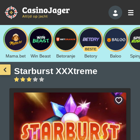
BESTE
Mama.bet
Win Beast
Betoranje
Betory
Baloo
Spin
Starburst XXXtreme
Bewaar
als
favoriet