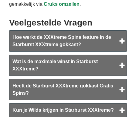
gemakkelijk via
Cruks omzeilen
.
Veelgestelde Vragen
Hoe werkt de XXXtreme Spins feature in de
Starburst XXXtreme gokkast?
Wat is de maximale winst in Starburst
XXXtreme?
Heeft de Starburst XXXtreme gokkast Gratis
Spins?
Kun je Wilds krijgen in Starburst XXXtreme?