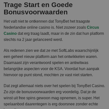
Trage Start en Goede
Bonusvoorwaarden
Het valt niet te ontkennen dat TonyBet het traagste
Nederlandse online casino is. Niet zozeer zoals
Circus
Casino
dat erg traag laadt, maar in de zin dat hun platform
slechts na 2 jaar gelanceerd werd.
Als redenen zien we dat ze met SoftLabs waarschijnlijk
een geheel nieuw platform aan het ontwikkelen waren.
Daarnaast zijn verantwoord spelen en antiwitwas
belangrijke aspecten voor de KSA. Voordat hun aanpak
hiervoor op punt stond, mochten ze vast niet starten.
Dat zegt allemaal niets over het spelen bij TonyBet Casino.
Zo zijn de bonusvoorwaarden erg voordelig. Dat je de
winst uit free spins gewoon mag opnemen, is super. Het
spelaanbod daarentegen is erg doorsnee zonder echte