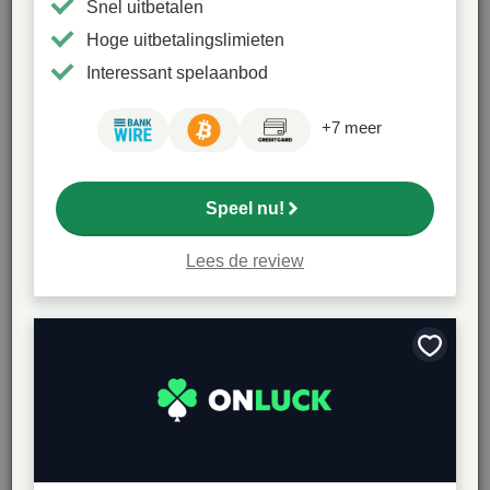
Laatste Update:
Snel uitbetalen
13 mei 2026
Hoge uitbetalingslimieten
Interessant spelaanbod
Over TonyBet…
+7 meer
TonyBet is een online casino dat sinds november 2022 een
Nederlandse vergunning heeft. Pas in december 2024
gingen ze online met een soft launch. Het bedrijf bestaat
Speel nu!
echter al sinds 2011 en maakte tussen 2016 en 2022 deel
uit van de Betsson group die ook
Betsson Casino
uitbaat.
Lees de review
Tijdens deze tijd hebben ze een snel platform kunnen
ontwikkelen met meer dan 40 verschillende providers en
3.000 spellen. Ondanks het uitgebreide casino aanbod, ligt
Bewaar
als
de focus van de startpagina toch net iets meer op het
favoriet
wedden. Dit zijn enkele opvallende punten:
(Nog) geen welkomstbonus
Enkele
live casino spellen
met Nederlandse dealers