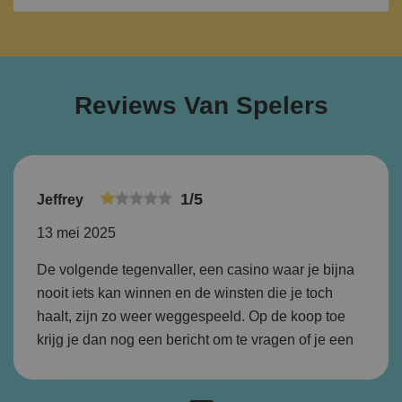
Reviews Van Spelers
1/5
Jeffrey
13 mei 2025
De volgende tegenvaller, een casino waar je bijna
nooit iets kan winnen en de winsten die je toch
haalt, zijn zo weer weggespeeld. Op de koop toe
krijg je dan nog een bericht om te vragen of je een
gokprobleem hebt. Laat me verdomme gewoon
eens iets winnen!