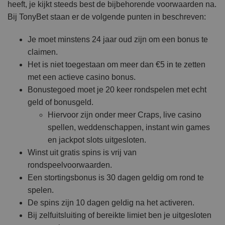
heeft, je kijkt steeds best de bijbehorende voorwaarden na.
Bij TonyBet staan er de volgende punten in beschreven:
Je moet minstens 24 jaar oud zijn om een bonus te
claimen.
Het is niet toegestaan om meer dan €5 in te zetten
met een actieve casino bonus.
Bonustegoed moet je 20 keer rondspelen met echt
geld of bonusgeld.
Hiervoor zijn onder meer Craps, live casino
spellen, weddenschappen, instant win games
en jackpot slots uitgesloten.
Winst uit gratis spins is vrij van
rondspeelvoorwaarden.
Een stortingsbonus is 30 dagen geldig om rond te
spelen.
De spins zijn 10 dagen geldig na het activeren.
Bij zelfuitsluiting of bereikte limiet ben je uitgesloten