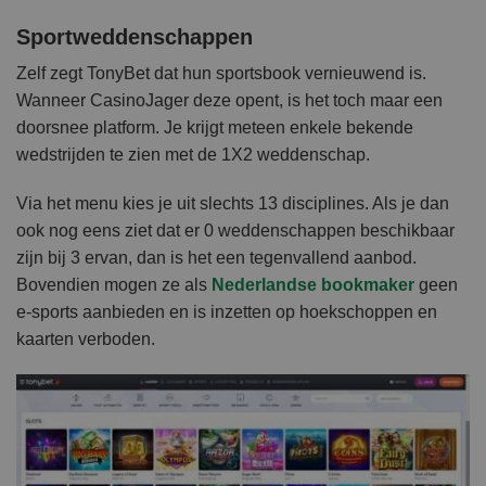
Sportweddenschappen
Zelf zegt TonyBet dat hun sportsbook vernieuwend is.
Wanneer CasinoJager deze opent, is het toch maar een
doorsnee platform. Je krijgt meteen enkele bekende
wedstrijden te zien met de 1X2 weddenschap.
Via het menu kies je uit slechts 13 disciplines. Als je dan
ook nog eens ziet dat er 0 weddenschappen beschikbaar
zijn bij 3 ervan, dan is het een tegenvallend aanbod.
Bovendien mogen ze als
Nederlandse bookmaker
geen
e-sports aanbieden en is inzetten op hoekschoppen en
kaarten verboden.