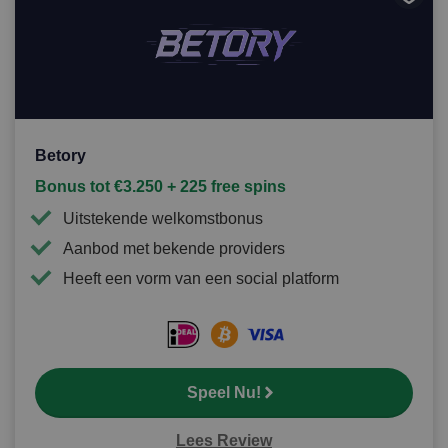
als
favori
Betory
Bonus tot €3.250 + 225 free spins
Uitstekende welkomstbonus
Aanbod met bekende providers
Heeft een vorm van een social platform
Speel Nu!
Lees Review