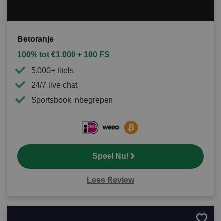
Betoranje
100% tot €1.000 + 100 FS
5.000+ titels
24/7 live chat
Sportsbook inbegrepen
Speel Nu!
Lees Review
Bewa