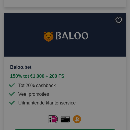
Bewa
als
favori
Baloo.bet
150% tot €1,000 + 200 FS
Tot 20% cashback
Veel promoties
Uitmuntende klantenservice