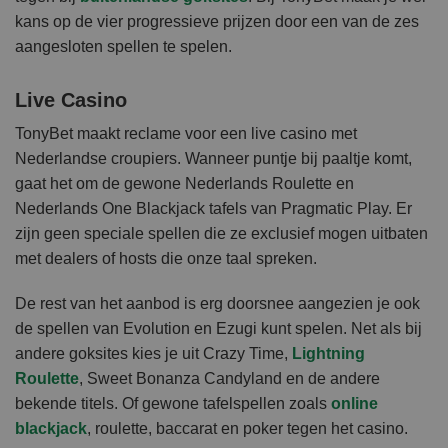
kans op de vier progressieve prijzen door een van de zes
aangesloten spellen te spelen.
Live Casino
TonyBet maakt reclame voor een live casino met
Nederlandse croupiers. Wanneer puntje bij paaltje komt,
gaat het om de gewone Nederlands Roulette en
Nederlands One Blackjack tafels van Pragmatic Play. Er
zijn geen speciale spellen die ze exclusief mogen uitbaten
met dealers of hosts die onze taal spreken.
De rest van het aanbod is erg doorsnee aangezien je ook
de spellen van Evolution en Ezugi kunt spelen. Net als bij
andere goksites kies je uit Crazy Time,
Lightning
Roulette
, Sweet Bonanza Candyland en de andere
bekende titels. Of gewone tafelspellen zoals
online
blackjack
, roulette, baccarat en poker tegen het casino.