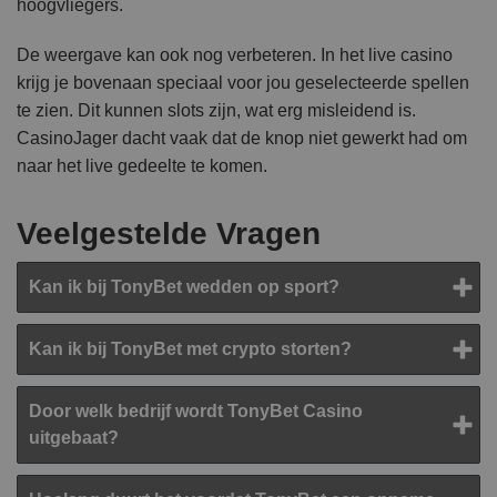
hoogvliegers.
De weergave kan ook nog verbeteren. In het live casino
krijg je bovenaan speciaal voor jou geselecteerde spellen
te zien. Dit kunnen slots zijn, wat erg misleidend is.
CasinoJager dacht vaak dat de knop niet gewerkt had om
naar het live gedeelte te komen.
Veelgestelde Vragen
Kan ik bij TonyBet wedden op sport?
Kan ik bij TonyBet met crypto storten?
Door welk bedrijf wordt TonyBet Casino
uitgebaat?