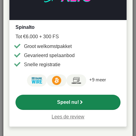
TonyBet Casino Bonussen
De promotiespagina ziet er heel verdrietig uit met slechts
Spinalto
één magere
free spins bonus
. Daarnaast is TonyBet nog
aan het werken om nieuwe bonussen te lanceren,
Tot €6.000 + 300 FS
waaronder een welkomstbonus. CasinoJager kon al een
Groot welkomstpakket
kijkje nemen naar de aankomende bonussen en hun
Gevarieerd spelaanbod
voorwaarden:
Snelle registratie
Welkomstbonus
+9 meer
De bonussen om nieuwe spelers aan te trekken, zijn dus
nog niet actief bij TonyBet Casino. In de concurrerende
Nederlandse markt heb je als goksite toch een incentief
Speel nu!
nodig om gebruikers aan te trekken. Dat gaan ze
uiteindelijk proberen met een aparte sport en casino
Lees de review
welkomstbonus: