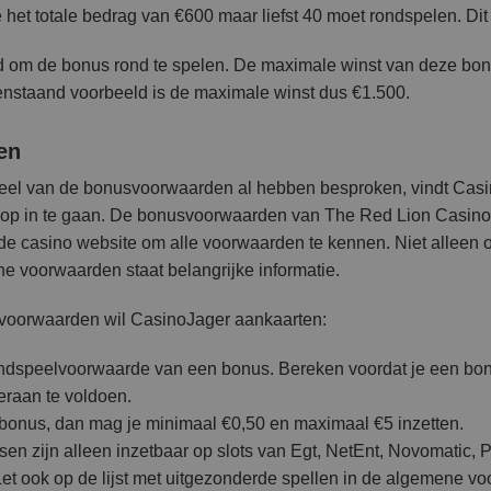
e het totale bedrag van €600 maar liefst 40 moet rondspelen. Dit
jd om de bonus rond te spelen. De maximale winst van deze bonu
venstaand voorbeeld is de maximale winst dus €1.500.
en
eel van de bonusvoorwaarden al hebben besproken, vindt Casin
r op in te gaan. De bonusvoorwaarden van The Red Lion Casino z
e casino website om alle voorwaarden te kennen. Niet alleen 
e voorwaarden staat belangrijke informatie.
 voorwaarden wil CasinoJager aankaarten:
rondspeelvoorwaarde van een bonus. Bereken voordat je een bon
eraan te voldoen.
 bonus, dan mag je minimaal €0,50 en maximaal €5 inzetten.
n zijn alleen inzetbaar op slots van Egt, NetEnt, Novomatic, 
Let ook op de lijst met uitgezonderde spellen in de algemene v