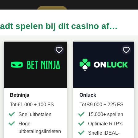
Casinos
Slots
Bonussen
Bet
dt spelen bij dit casino af…
e Red Lion Casino
aar
Bewaar
Bewa
als
als
iet
favoriet
favor
Matchbonus tot €3.000
Red Lion Casino is een online casino met meer dan 2.000
Betninja
Onluck
o spellen. Dit zijn onder andere gokkasten, live casino spellen,
races en virtual sports.
Tot €1.000 + 100 FS
Tot €9.000 + 225 FS
Snel uitbetalen
15.000+ spellen
Hoge
Optimale RTP's
uitbetalingslimieten
Snelle iDEAL-