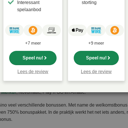
Interessant
storting
spelaanbod
r
Laatste Update:
sen
18 mei 2026
Casino Redacteur
+7 meer
+9 meer
ed Lion Casino…
een online casino zonder vergunning. Dat is niet de ideale star
Speel nu!
Speel nu!
kt CasinoJager verder dan alleen de vergunning. Wat namelijk a
Lees de review
Lees de review
 heeft, maar nog in afwachting is van een vergunning?
 een flink spelaanbod met meer dan 2.000 casino spellen. Je vin
 Merkur
, Novomatic, Play’n GO en Amatic.
sino veel verschillende bonussen. Met name de welkomstbonus 
en 750% bonuspakket. In de praktijk werkt het net iets anders,
bonus.