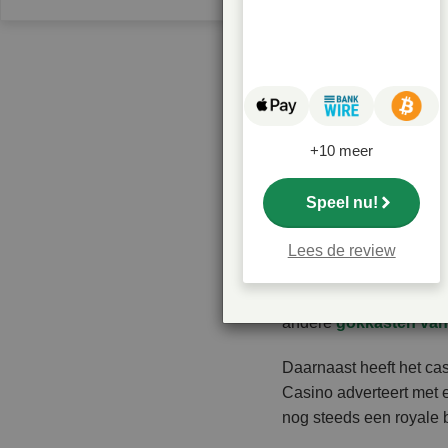
Geschreven doo
Marijn Tijs
+10 meer
Over The R
The Red Lion Casino is 
Speel nu!
review. Desondanks kij
Lees de review
wel de zaakjes op orde
Dit online casino heeft
andere
gokkasten van
Daarnaast heeft het ca
Casino adverteert met e
nog steeds een royale 