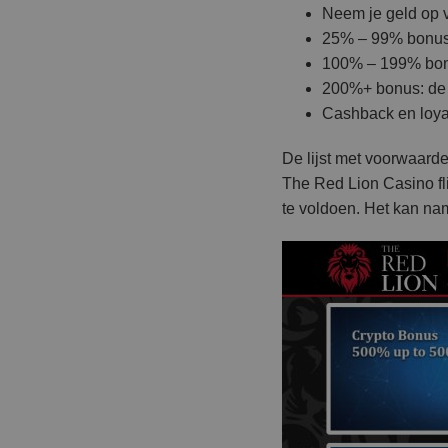
Neem je geld op 
25% – 99% bonus: 
100% – 199% bonu
200%+ bonus: de m
Cashback en loya
De lijst met voorwaarde
The Red Lion Casino fl
te voldoen. Het kan na