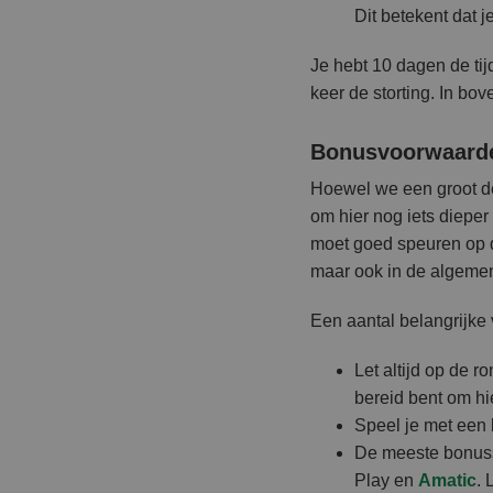
Dit betekent dat j
Je hebt 10 dagen de ti
keer de storting. In bo
Bonusvoorwaard
Hoewel we een groot d
om hier nog iets diepe
moet goed speuren op d
maar ook in de algemen
Een aantal belangrijke
Let altijd op de 
bereid bent om hi
Speel je met een
De meeste bonusse
Play en
Amatic
. 