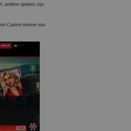
, andere spelers zijn
ion Casino review van