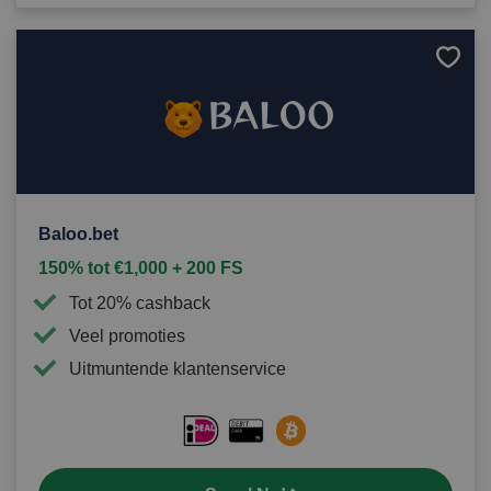
Bewa
als
favori
Baloo.bet
150% tot €1,000 + 200 FS
Tot 20% cashback
Veel promoties
Uitmuntende klantenservice