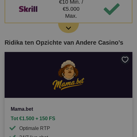
€10 Min. /
€5.000
Max.
Ridika ten Opzichte van Andere Casino’s
Bewa
als
favori
Mama.bet
Tot €1.500 + 150 FS
Optimale RTP