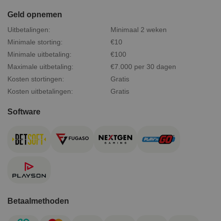
Geld opnemen
Uitbetalingen:
Minimaal 2 weken
Minimale storting:
€10
Minimale uitbetaling:
€100
Maximale uitbetaling:
€7.000 per 30 dagen
Kosten stortingen:
Gratis
Kosten uitbetalingen:
Gratis
Software
Betaalmethoden