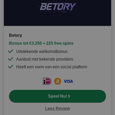
favori
Betory
Bonus tot €3.250 + 225 free spins
Uitstekende welkomstbonus
Aanbod met bekende providers
Heeft een vorm van een social platform
Speel Nu!
Lees Review