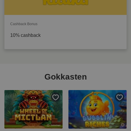
Cashback Bonus
10% cashback
Gokkasten
Bewaar
Bewa
als
als
favoriet
favori