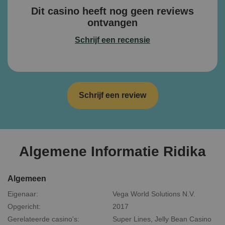
Dit casino heeft nog geen reviews
ontvangen
Schrijf een recensie
Schrijf een review
Algemene Informatie Ridika
Algemeen
Eigenaar:
Vega World Solutions N.V.
Opgericht:
2017
Gerelateerde casino's:
Super Lines, Jelly Bean Casino