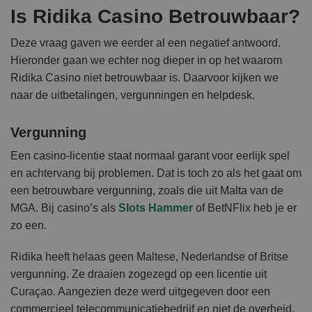
Is Ridika Casino Betrouwbaar?
Deze vraag gaven we eerder al een negatief antwoord.
Hieronder gaan we echter nog dieper in op het waarom
Ridika Casino niet betrouwbaar is. Daarvoor kijken we
naar de uitbetalingen, vergunningen en helpdesk.
Vergunning
Een casino-licentie staat normaal garant voor eerlijk spel
en achtervang bij problemen. Dat is toch zo als het gaat om
een betrouwbare vergunning, zoals die uit Malta van de
MGA. Bij casino’s als
Slots Hammer
of BetNFlix heb je er
zo een.
Ridika heeft helaas geen Maltese, Nederlandse of Britse
vergunning. Ze draaien zogezegd op een licentie uit
Curaçao. Aangezien deze werd uitgegeven door een
commercieel telecommunicatiebedrijf en niet de overheid,