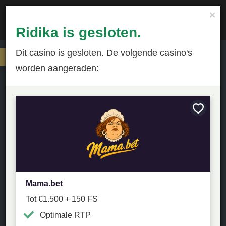
×
Ridika is gesloten.
Dit casino is gesloten. De volgende casino's
Bewaar
worden aangeraden:
als
favoriet
Bewaar
als
favoriet
Ridika
GESLOTEN
300% tot €2.000 + 66 FS
Mama.bet
Tot €1.500 + 150 FS
Ridika Casino is geen betrouwbare goksite. Het is
Optimale RTP
een merk gelinkt aan de Game Tech Group die veel