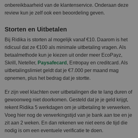
onbereikbaarheid van de klantenservice. Onderaan deze
review kun je zelf ook een beoordeling geven.
Storten en Uitbetalen
Bij Ridika is storten al mogelijk vanaf €10. Daarom is het
ridicuul dat ze €100 als minimale uitbetaling vragen. Als
betaalmethode kun je kiezen uit onder meer EcoPayz,
Skrill, Neteller,
Paysafecard
, Entropay en creditcard. Als
uitbetalingslimiet geldt dat je €7.000 per maand mag
opnemen, plus het bedrag dat je stortte.
Er zijn veel klachten over uitbetalingen die te lang duren of
gewoonweg niet doorkomen. Gesteld dat je je geld krijgt,
rekent Ridika 5 werkdagen om je uitbetaling te verwerken.
Voeg hier nog de verwerkingstijd van je bank aan toe en je
zit aan 2 weken. En dan rekenen we niet eens de tijd die
nodig is om een eventuele verificatie te doen.