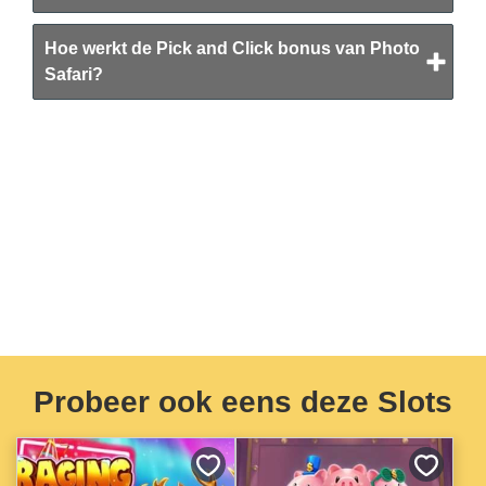
Hoe werkt de Pick and Click bonus van Photo
Safari?
Probeer ook eens deze Slots
Bewaar
Bewaar