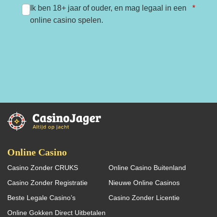
Ik ben 18+ jaar of ouder, en mag legaal in een
*
online casino spelen.
Online Casino
Casino Zonder CRUKS
Online Casino Buitenland
Casino Zonder Registratie
Nieuwe Online Casinos
Beste Legale Casino’s
Casino Zonder Licentie
Online Gokken Direct Uitbetalen