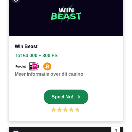
Bewaar
als
favoriet
Win Beast
Tot €3.000 + 300 FS
Meer informatie over dit casino
Speel Nu!
3