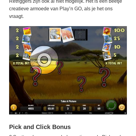
Retriggers zijn ook al niet mogelijk. Het is een beetje
creatieve armoede van Play’n GO, als je het ons
vraagt.
Pick and Click Bonus