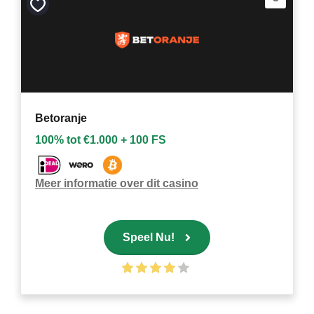
Bewaar
als
favoriet
Betoranje
100% tot €1.000 + 100 FS
Meer informatie over dit casino
Speel Nu!