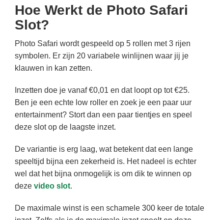
Hoe Werkt de Photo Safari
Slot?
Photo Safari wordt gespeeld op 5 rollen met 3 rijen
symbolen. Er zijn 20 variabele winlijnen waar jij je
klauwen in kan zetten.
Inzetten doe je vanaf €0,01 en dat loopt op tot €25.
Ben je een echte low roller en zoek je een paar uur
entertainment? Stort dan een paar tientjes en speel
deze slot op de laagste inzet.
De variantie is erg laag, wat betekent dat een lange
speeltijd bijna een zekerheid is. Het nadeel is echter
wel dat het bijna onmogelijk is om dik te winnen op
deze
video slot
.
De maximale winst is een schamele 300 keer de totale