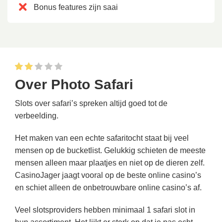
Bonus features zijn saai
Over Photo Safari
Slots over safari’s spreken altijd goed tot de
verbeelding.
Het maken van een echte safaritocht staat bij veel
mensen op de bucketlist. Gelukkig schieten de meeste
mensen alleen maar plaatjes en niet op de dieren zelf.
CasinoJager jaagt vooral op de beste online casino’s
en schiet alleen de onbetrouwbare online casino’s af.
Veel slotsproviders hebben minimaal 1 safari slot in