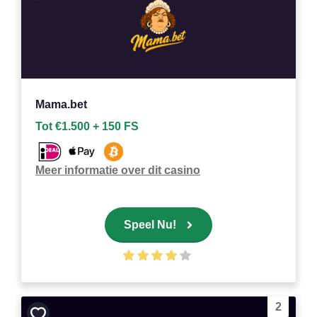
als
favoriet
Mama.bet
Tot €1.500 + 150 FS
Meer informatie over dit casino
Speel Nu!
2