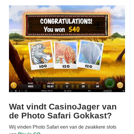
Wat vindt CasinoJager van
de Photo Safari Gokkast?
Wij vinden Photo Safari een van de zwakkere slots