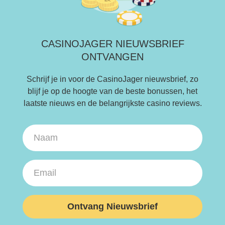
CASINOJAGER NIEUWSBRIEF
ONTVANGEN
Schrijf je in voor de CasinoJager nieuwsbrief, zo
blijf je op de hoogte van de beste bonussen, het
laatste nieuws en de belangrijkste casino reviews.
Ontvang Nieuwsbrief