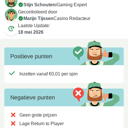
Stijn Schouten
iGaming Expert
Gecontroleerd door
Marijn Tijssen
Casino Redacteur
Laatste Update:
18 mei 2026
Positieve punten
Inzetten vanaf €0,01 per spin
Negatieve punten
Geen grote prijzen
Lage Return to Player