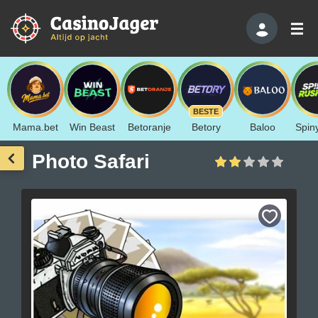
BESTE
Mama.bet
Win Beast
Betoranje
Betory
Baloo
Spin
Photo Safari
Bewaar
als
favoriet