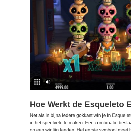
Hoe Werkt de Esqueleto 
Net als in bijna iedere gokkast win je in Esque
in het speelveld te maken. Een combinatie bestaa
op een winlijn landen. Het eerste symbool moet hi