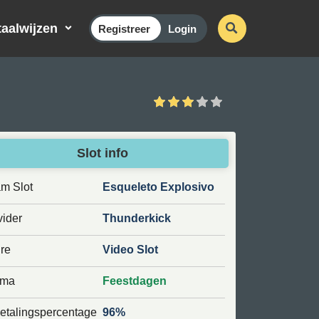
aalwijzen
Registreer
Login
Slot info
Slot info
m Slot
Esqueleto Explosivo
m Slot
Esqueleto Explosivo
vider
Thunderkick
vider
Thunderkick
re
Video Slot
re
Video Slot
ema
Feestdagen
ema
Feestdagen
betalingspercentage
96%