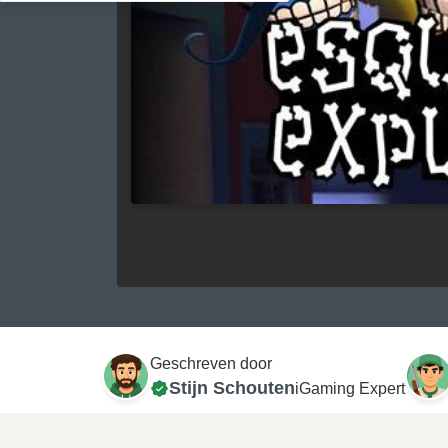
Geschreven door
Stijn Schouten
iGaming Expert