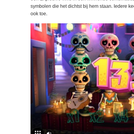
symbolen die het dichtst bij hem staan. Iedere ke
ook toe.