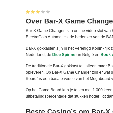
Over Bar-X Game Change
Bar-X Game Changer is ‘n online video slot van Re
ElectroCoin Automatics, de bedenker van de BA
Bar-X gokkasten zijn in het Verenigd Koninkrijk 
Nederland, de
Dice Spinner
in België en
Book 
De traditionele Bar-X gokkast telt alleen maar B
opleveren. Op Bar-X Game Changer zijn er wat 
Board” is een basale versie van het Megaboard
Op het Game Board kun je tot en met 1.000 keer j
uitbetalingspercentage dat stukken hoger ligt dan
Beste Casino’s om Bar-X