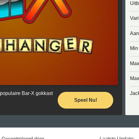
Mult
Uit
Uit
Wil
Vari
Vari
Aant
Aant
Min
Min
Max
Max
Max
Max
Jac
populaire Bar-X gokkast
Jac
Speel Nu!
Gecontroleerd door
Laatste Update: