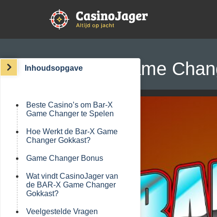
Bar-X Game Chan
Inhoudsopgave
Beste Casino’s om Bar-X
Game Changer te Spelen
Hoe Werkt de Bar-X Game
Changer Gokkast?
Game Changer Bonus
Wat vindt CasinoJager van
de BAR-X Game Changer
Gokkast?
Veelgestelde Vragen