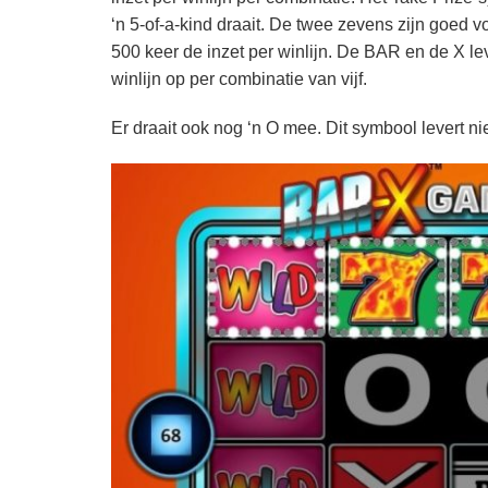
‘n 5-of-a-kind draait. De twee zevens zijn goed 
500 keer de inzet per winlijn. De BAR en de X le
winlijn op per combinatie van vijf.
Er draait ook nog ‘n O mee. Dit symbool levert ni