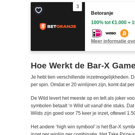
3
Bewaar
Betoranje
als
favoriet
100% tot €1.000 + 
Meer informatie ove
Hoe Werkt de Bar-X Gam
Je hebt tien verschillende inzetmogelijkheden. D
per spin. Omdat er 20 winlijnen zijn, komt dat pe
De Wild levert het meeste op en telt als joker v
symbolen betaalt ‘n Wild uit vanaf drie stuks. Dat 
Wilds zijn goed voor 75 keer je inzet, oftewel 1.50
Het andere ‘high win symbool’ is het Bar-X symb
inzet per winlijn per combinatie. Het Take Prize-s