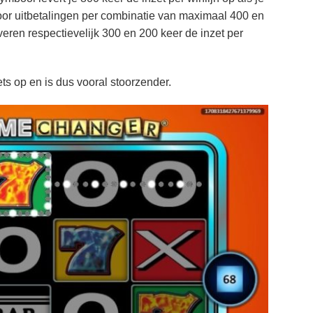
voor uitbetalingen per combinatie van maximaal 400 en
veren respectievelijk 300 en 200 keer de inzet per
ets op en is dus vooral stoorzender.