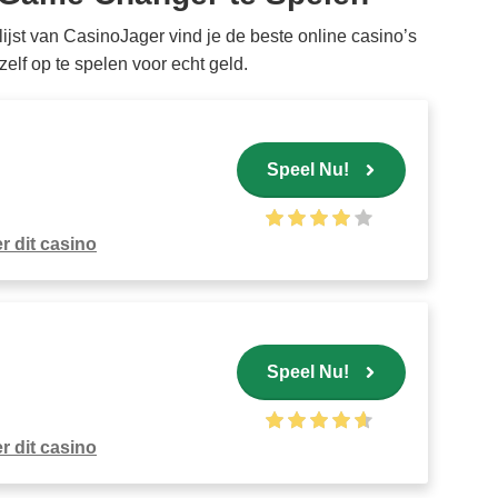
lijst van CasinoJager vind je de beste online casino’s
lf op te spelen voor echt geld.
Speel Nu!
r dit casino
Speel Nu!
r dit casino