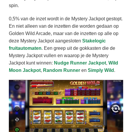
spin.
0,5% van de inzet wordt in de Mystery Jackpot gestopt.
En niet alleen van de inzetten die worden gedaan op
Golden Wild Arcade, maar van de inzetten op alle op
deze Mystery Jackpot aangesloten
Stakelogic
fruitautomaten
. Een greep uit de gokkasten die de
Mystery Jackpot vullen en waarop je de Mystery
Jackpot kunt winnen:
Nudge Runner Jackpot
,
Wild
Moon Jackpot
,
Random Runner
en
Simply Wild
.