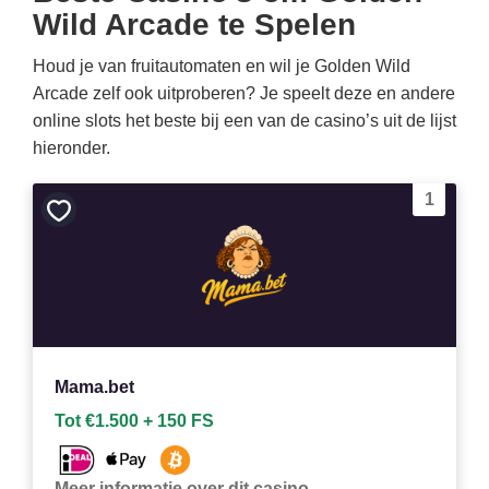
Wild Arcade te Spelen
Houd je van fruitautomaten en wil je Golden Wild
Arcade zelf ook uitproberen? Je speelt deze en andere
online slots het beste bij een van de casino’s uit de lijst
hieronder.
1
Bewaar
als
favoriet
Mama.bet
Tot €1.500 + 150 FS
Meer informatie over dit casino