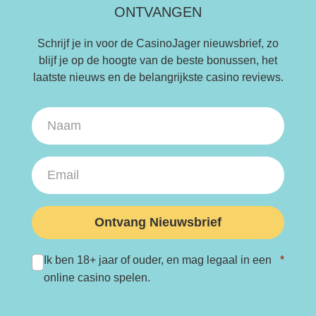
ONTVANGEN
Schrijf je in voor de CasinoJager nieuwsbrief, zo
blijf je op de hoogte van de beste bonussen, het
laatste nieuws en de belangrijkste casino reviews.
Ontvang Nieuwsbrief
Ik ben 18+ jaar of ouder, en mag legaal in een
*
online casino spelen.