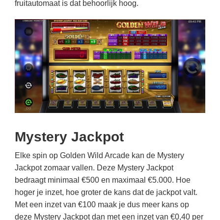
fruitautomaat is dat behoorlijk hoog.
Mystery Jackpot
Elke spin op Golden Wild Arcade kan de Mystery
Jackpot zomaar vallen. Deze Mystery Jackpot
bedraagt minimaal €500 en maximaal €5.000. Hoe
hoger je inzet, hoe groter de kans dat de jackpot valt.
Met een inzet van €100 maak je dus meer kans op
deze Mystery Jackpot dan met een inzet van €0,40 per