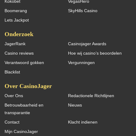
Kokobet
VegasHero
Boomerang
SkyHills Casino
Lets Jackpot
Onderzoek
JagerRank
Casinojager Awards
Casino reviews
Hoe wij casino’s beoordelen
Verantwoord gokken
Vergunningen
Blacklist
Over CasinoJager
Over Ons
Redactionele Richtlijnen
Betrouwbaarheid en
Nieuws
transparantie
Contact
Klacht indienen
Mijn CasinoJager