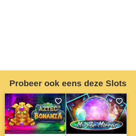
Probeer ook eens deze Slots
Bewaar
Bewaar
als
als
favoriet
favoriet