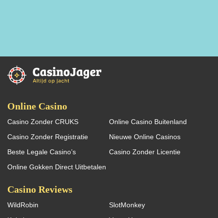
Online Casino
Casino Zonder CRUKS
Online Casino Buitenland
Casino Zonder Registratie
Nieuwe Online Casinos
Beste Legale Casino’s
Casino Zonder Licentie
Online Gokken Direct Uitbetalen
Casino Reviews
WildRobin
SlotMonkey