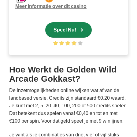
Meer informatie over dit casino
Speel Nu!
Hoe Werkt de Golden Wild
Arcade Gokkast?
De inzetmogelijkheden online wijken wat af van de
landbased versie. Credits zijn standaard €0,20 waard.
Je kunt met 2, 5, 20, 40, 100, 200 of 500 credits spelen.
Dat betekent dus spelen vanaf €0,40 en tot en met
€100 per spin. Voor dat geld speel je met 9 winlijnen.
Je wint als je combinaties van drie, vier of vijf stuks