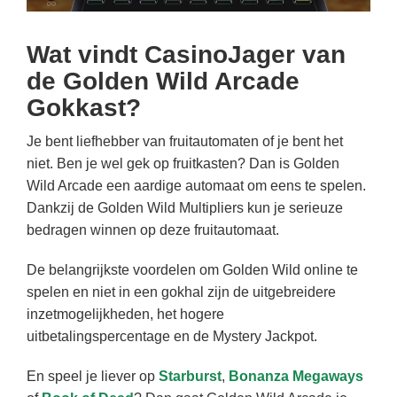
Wat vindt CasinoJager van
de Golden Wild Arcade
Gokkast?
Je bent liefhebber van fruitautomaten of je bent het
niet. Ben je wel gek op fruitkasten? Dan is Golden
Wild Arcade een aardige automaat om eens te spelen.
Dankzij de Golden Wild Multipliers kun je serieuze
bedragen winnen op deze fruitautomaat.
De belangrijkste voordelen om Golden Wild online te
spelen en niet in een gokhal zijn de uitgebreidere
inzetmogelijkheden, het hogere
uitbetalingspercentage en de Mystery Jackpot.
En speel je liever op
Starburst
,
Bonanza Megaways