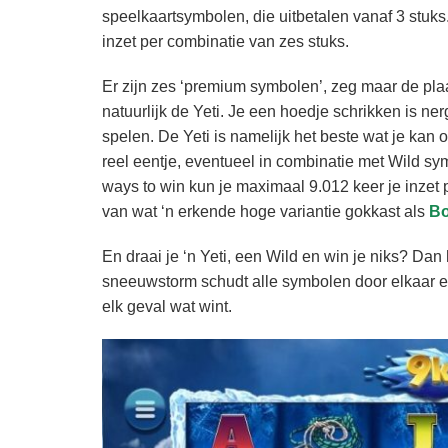
speelkaartsymbolen, die uitbetalen vanaf 3 stuks.
inzet per combinatie van zes stuks.
Er zijn zes ‘premium symbolen’, zeg maar de plaa
natuurlijk de Yeti. Je een hoedje schrikken is ne
spelen. De Yeti is namelijk het beste wat je kan
reel eentje, eventueel in combinatie met Wild sym
ways to win kun je maximaal 9.012 keer je inzet 
van wat ‘n erkende hoge variantie gokkast als
Bo
En draai je ‘n Yeti, een Wild en win je niks? Da
sneeuwstorm schudt alle symbolen door elkaar en 
elk geval wat wint.