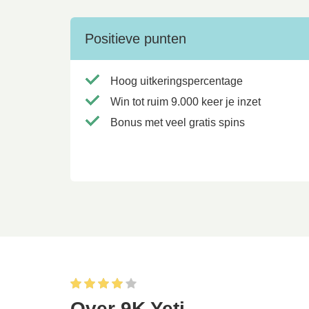
Positieve punten
Hoog uitkeringspercentage
Win tot ruim 9.000 keer je inzet
Bonus met veel gratis spins
Over 9K Yeti