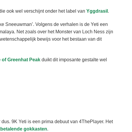
die ook wel verschijnt onder het label van
Yggdrasil
.
jke Sneeuwman’. Volgens de verhalen is de Yeti een
imalaya. Net zoals over het Monster van Loch Ness zijn
wetenschappelijk bewijs voor het bestaan van dit
le of Greenhat Peak
duikt dit imposante gestalte wel
 dus. 9K Yeti is een prima debuut van 4ThePlayer. Het
tbetalende gokkasten
.