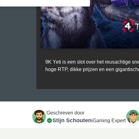
9K Yeti is een slot over het reusachtige 
hoge RTP, dikke prijzen en een gigantische
Geschreven door
Stijn Schouten
iGaming Expert