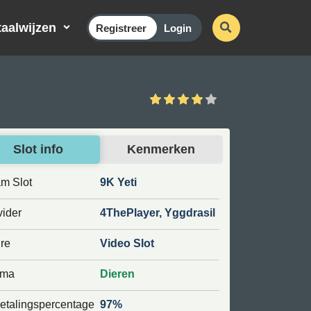
aalwijzen
Registreer
Login
Slot info
Kenmerken
Slot info
Kenmerken
m Slot
9K Yeti
ls
5
oplay
Ja
ls
5
m Slot
9K Yeti
vider
4ThePlayer, Yggdrasil
oplay
Ja
us Spel
Ja
us Spel
Ja
vider
4ThePlayer, Yggdrasil
re
Video Slot
e Spins
88
e Spins
88
gressieve Jackpot
Nee
re
Video Slot
ema
Dieren
gressieve Jackpot
Nee
ipliers
Nee
ds
Ja
ipliers
Nee
ema
Dieren
betalingspercentage
97%