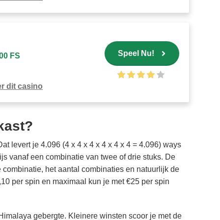
Speel Nu!
100 FS
r dit casino
kast?
t levert je 4.096 (4 x 4 x 4 x 4 x 4 x 4 = 4.096) ways
rijs vanaf een combinatie van twee of drie stuks. De
e combinatie, het aantal combinaties en natuurlijk de
0,10 per spin en maximaal kun je met €25 per spin
e Himalaya gebergte. Kleinere winsten scoor je met de