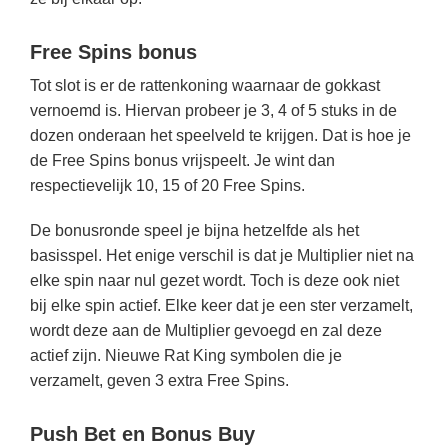
Free Spins bonus
Tot slot is er de rattenkoning waarnaar de gokkast
vernoemd is. Hiervan probeer je 3, 4 of 5 stuks in de
dozen onderaan het speelveld te krijgen. Dat is hoe je
de Free Spins bonus vrijspeelt. Je wint dan
respectievelijk 10, 15 of 20 Free Spins.
De bonusronde speel je bijna hetzelfde als het
basisspel. Het enige verschil is dat je Multiplier niet na
elke spin naar nul gezet wordt. Toch is deze ook niet
bij elke spin actief. Elke keer dat je een ster verzamelt,
wordt deze aan de Multiplier gevoegd en zal deze
actief zijn. Nieuwe Rat King symbolen die je
verzamelt, geven 3 extra Free Spins.
Push Bet en Bonus Buy