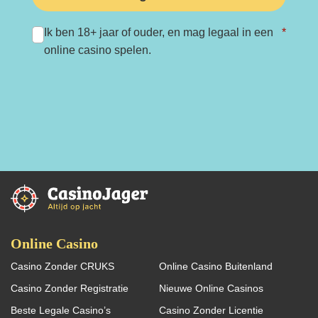
Ik ben 18+ jaar of ouder, en mag legaal in een
*
online casino spelen.
Online Casino
Casino Zonder CRUKS
Online Casino Buitenland
Casino Zonder Registratie
Nieuwe Online Casinos
Beste Legale Casino’s
Casino Zonder Licentie