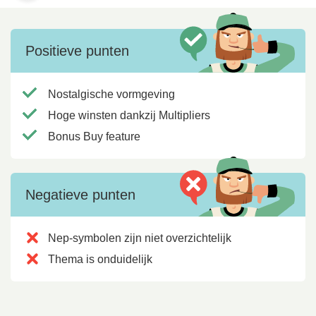
Positieve punten
Nostalgische vormgeving
Hoge winsten dankzij Multipliers
Bonus Buy feature
Negatieve punten
Nep-symbolen zijn niet overzichtelijk
Thema is onduidelijk