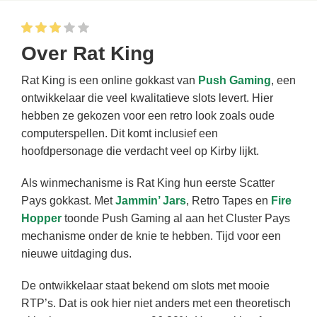
Over Rat King
Rat King is een online gokkast van
Push Gaming
, een
ontwikkelaar die veel kwalitatieve slots levert. Hier
hebben ze gekozen voor een retro look zoals oude
computerspellen. Dit komt inclusief een
hoofdpersonage die verdacht veel op Kirby lijkt.
Als winmechanisme is Rat King hun eerste Scatter
Pays gokkast. Met
Jammin’ Jars
, Retro Tapes en
Fire
Hopper
toonde Push Gaming al aan het Cluster Pays
mechanisme onder de knie te hebben. Tijd voor een
nieuwe uitdaging dus.
De ontwikkelaar staat bekend om slots met mooie
RTP’s. Dat is ook hier niet anders met een theoretisch