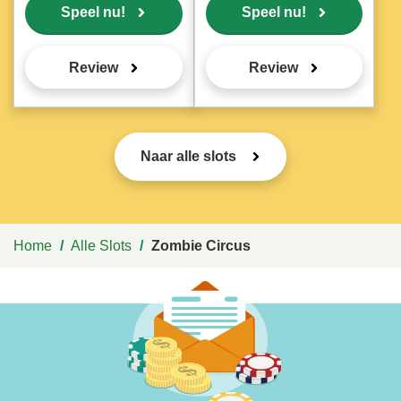
Speel nu!
Speel nu!
Review
Review
Naar alle slots
Home
/
Alle Slots
/
Zombie Circus