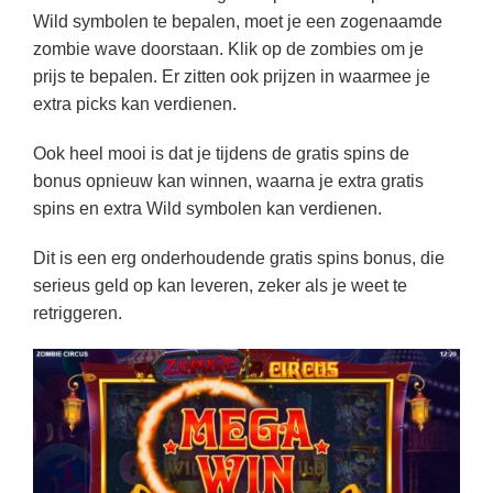
Wild symbolen te bepalen, moet je een zogenaamde
zombie wave doorstaan. Klik op de zombies om je
prijs te bepalen. Er zitten ook prijzen in waarmee je
extra picks kan verdienen.
Ook heel mooi is dat je tijdens de gratis spins de
bonus opnieuw kan winnen, waarna je extra gratis
spins en extra Wild symbolen kan verdienen.
Dit is een erg onderhoudende gratis spins bonus, die
serieus geld op kan leveren, zeker als je weet te
retriggeren.