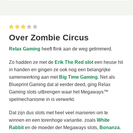
Over Zombie Circus
Relax Gaming
heeft flink aan de weg getimmerd.
Zo hadden ze met de
Erik The Red slot
een heuse hit
in handen en gingen ze ook nog een belangrijke
samenwerking aan met
Big Time Gaming
. Net als
Blueprint Gaming dat al eerder deed, ging Relax
Gaming slots uitbrengen waar het Megaways™
spelmechanisme in is verwerkt.
Dat zijn dus slots met heel veel manieren om te
winnen en een torenhoge variantie. zoals
White
Rabbit
en de moeder der Megaways slots,
Bonanza
.