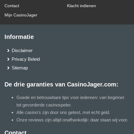
Contact
Klacht indienen
Mijn CasinoJager
Informatie
Disclaimer
Privacy Beleid
Sitemap
De drie garanties van CasinoJager.com:
Goede en betrouwbare tips voor iedereen: van beginner
tot gevorderde casinospeler.
Alle casino's zijn door ons getest, met echt geld.
Onze reviews zijn altijd onafhankelijk: daar staan wij voor.
Contact