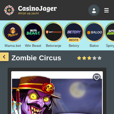
BESTE
Mama.bet
Win Beast
Betoranje
Betory
Baloo
Spin
Zombie Circus
Bewaar
als
favoriet