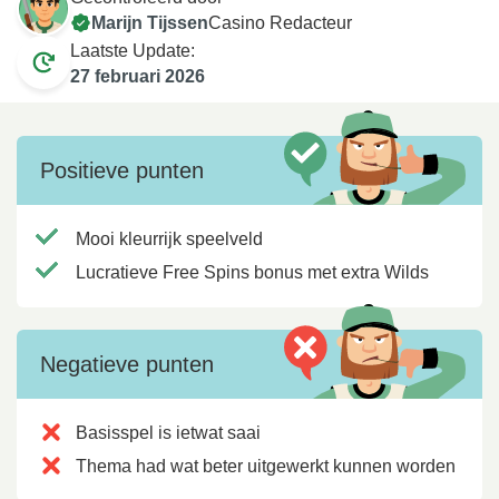
Marijn Tijssen
Casino Redacteur
Laatste Update:
27 februari 2026
Positieve punten
Mooi kleurrijk speelveld
Lucratieve Free Spins bonus met extra Wilds
Negatieve punten
Basisspel is ietwat saai
Thema had wat beter uitgewerkt kunnen worden