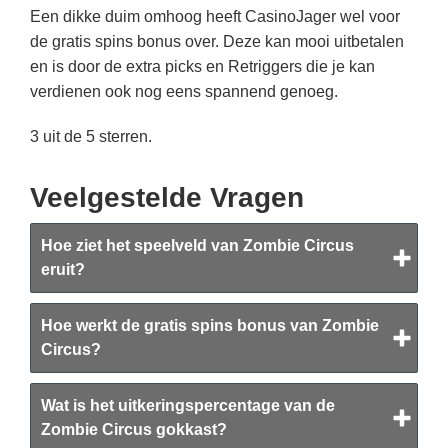
Een dikke duim omhoog heeft CasinoJager wel voor
de gratis spins bonus over. Deze kan mooi uitbetalen
en is door de extra picks en Retriggers die je kan
verdienen ook nog eens spannend genoeg.
3 uit de 5 sterren.
Veelgestelde Vragen
Hoe ziet het speelveld van Zombie Circus
eruit?
Hoe werkt de gratis spins bonus van Zombie
Circus?
Wat is het uitkeringspercentage van de
Zombie Circus gokkast?