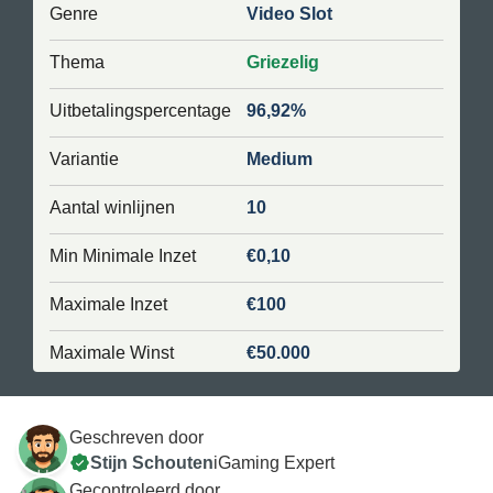
Multipliers
Nee
Genre
Video Slot
Wilds
Ja
Thema
Griezelig
Uitbetalingspercentage
96,92%
Variantie
Medium
Aantal winlijnen
10
Min Minimale Inzet
€0,10
Maximale Inzet
€100
Maximale Winst
€50.000
Geschreven door
Stijn Schouten
iGaming Expert
Gecontroleerd door