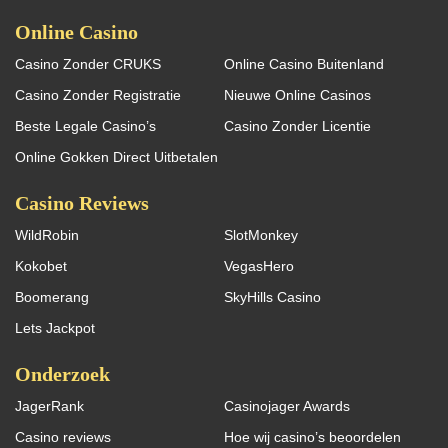
Online Casino
Casino Zonder CRUKS
Online Casino Buitenland
Casino Zonder Registratie
Nieuwe Online Casinos
Beste Legale Casino’s
Casino Zonder Licentie
Online Gokken Direct Uitbetalen
Casino Reviews
WildRobin
SlotMonkey
Kokobet
VegasHero
Boomerang
SkyHills Casino
Lets Jackpot
Onderzoek
JagerRank
Casinojager Awards
Casino reviews
Hoe wij casino’s beoordelen