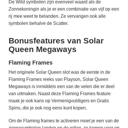
De Wild symbolen zijn evenveel waard als de
Zonnekoningin als je er een combinatie van vijf op een
rij mee weet te belanden. Ze vervangen ook alle
symbolen behalve de Scatter.
Bonusfeatures van Solar
Queen Megaways
Flaming Frames
Het originele Solar Queen slot was de eerste in de
Flaming Frames reeks van Playson, Solar Queen
Megaways is inmiddels een van de velen die er deel
van uitmaken. Naast deze Flaming Frames feature
maak je ook kans op Vermenigvuldigers en Gratis
Spins, die je ook nog eens kunt kopen.
Om de Flaming frames te activeren moet je een van de
zonnesymbolen landen op de rollen, ze komen voor op