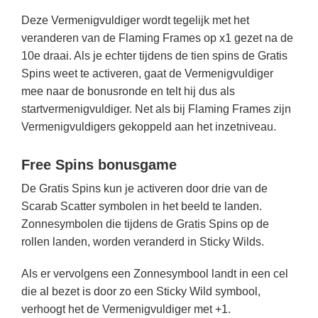
Deze Vermenigvuldiger wordt tegelijk met het
veranderen van de Flaming Frames op x1 gezet na de
10e draai. Als je echter tijdens de tien spins de Gratis
Spins weet te activeren, gaat de Vermenigvuldiger
mee naar de bonusronde en telt hij dus als
startvermenigvuldiger. Net als bij Flaming Frames zijn
Vermenigvuldigers gekoppeld aan het inzetniveau.
Free Spins bonusgame
De Gratis Spins kun je activeren door drie van de
Scarab Scatter symbolen in het beeld te landen.
Zonnesymbolen die tijdens de Gratis Spins op de
rollen landen, worden veranderd in Sticky Wilds.
Als er vervolgens een Zonnesymbool landt in een cel
die al bezet is door zo een Sticky Wild symbool,
verhoogt het de Vermenigvuldiger met +1.