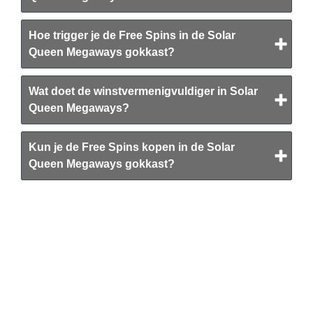
Hoe trigger je de Free Spins in de Solar
Queen Megaways gokkast?
Wat doet de winstvermenigvuldiger in Solar
Queen Megaways?
Kun je de Free Spins kopen in de Solar
Queen Megaways gokkast?