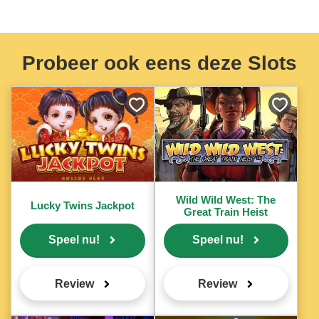
Probeer ook eens deze Slots
Bewaar
Bewaar
als
als
favoriet
favoriet
Wild Wild West: The
Lucky Twins Jackpot
Great Train Heist
Speel nu!
Speel nu!
Review
Review