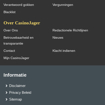
Verantwoord gokken
Vergunningen
Blacklist
Over CasinoJager
Over Ons
Redactionele Richtlijnen
Betrouwbaarheid en
Nieuws
transparantie
Contact
Klacht indienen
Mijn CasinoJager
Informatie
Disclaimer
Privacy Beleid
Sitemap