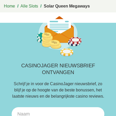
Home
/
Alle Slots
/
Solar Queen Megaways
CASINOJAGER NIEUWSBRIEF
ONTVANGEN
Schrijf je in voor de CasinoJager nieuwsbrief, zo
blijf je op de hoogte van de beste bonussen, het
laatste nieuws en de belangrijkste casino reviews.