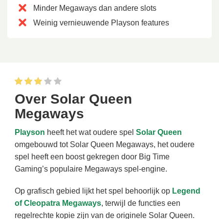
Minder Megaways dan andere slots
Weinig vernieuwende Playson features
Over Solar Queen
Megaways
Playson
heeft het wat oudere spel
Solar Queen
omgebouwd tot Solar Queen Megaways, het oudere
spel heeft een boost gekregen door Big Time
Gaming’s populaire Megaways spel-engine.
Op grafisch gebied lijkt het spel behoorlijk op
Legend
of Cleopatra Megaways
, terwijl de functies een
regelrechte kopie zijn van de originele Solar Queen.