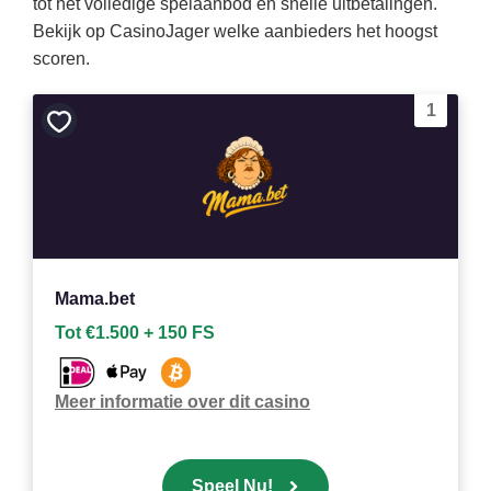
tot het volledige spelaanbod en snelle uitbetalingen.
Bekijk op CasinoJager welke aanbieders het hoogst
scoren.
1
Bewaar
als
favoriet
Mama.bet
Tot €1.500 + 150 FS
Meer informatie over dit casino
Speel Nu!