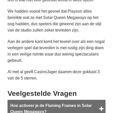
We hadden vooral het gevoel dat Playson alles
bereikte wat ze met Solar Queen Megaways op het
oog hadden, dus spelers die gewend zijn aan de stijl
van de studio zullen zeker tevreden zijn.
Aan de andere kant komt het teveel over als een nogal
verlegen spel dat tevreden is met rustig zijn ding doen
in een veilige ruimte waar dus weinig spectaculairs
gebeurt.
Al met al geeft CasinoJager daarom deze gokkast 3
van de 5 sterren.
Veelgestelde Vragen
Hoe activeer je de Flaming Frames in Solar
Queen Megaways?