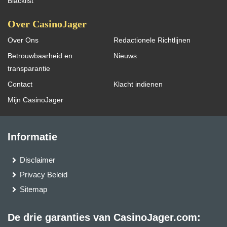
Blacklist
Over CasinoJager
Over Ons
Redactionele Richtlijnen
Betrouwbaarheid en
Nieuws
transparantie
Contact
Klacht indienen
Mijn CasinoJager
Informatie
Disclaimer
Privacy Beleid
Sitemap
De drie garanties van CasinoJager.com: