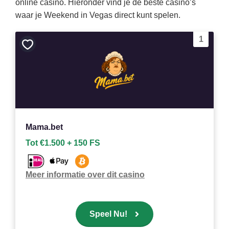
online casino. Hieronder vind je de beste casino’s
waar je Weekend in Vegas direct kunt spelen.
1
Bewaar
als
favoriet
Mama.bet
Tot €1.500 + 150 FS
Meer informatie over dit casino
Speel Nu!