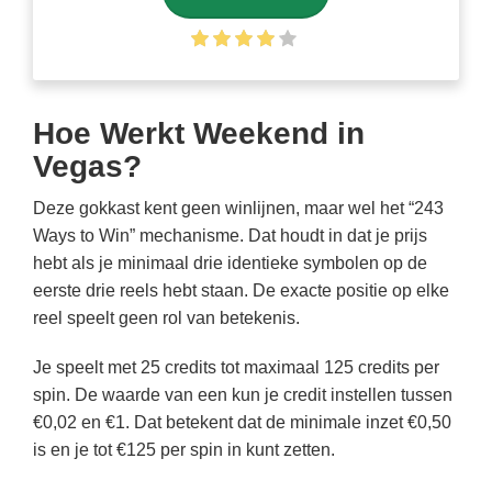
Hoe Werkt Weekend in
Vegas?
Deze gokkast kent geen winlijnen, maar wel het “243
Ways to Win” mechanisme. Dat houdt in dat je prijs
hebt als je minimaal drie identieke symbolen op de
eerste drie reels hebt staan. De exacte positie op elke
reel speelt geen rol van betekenis.
Je speelt met 25 credits tot maximaal 125 credits per
spin. De waarde van een kun je credit instellen tussen
€0,02 en €1. Dat betekent dat de minimale inzet €0,50
is en je tot €125 per spin in kunt zetten.