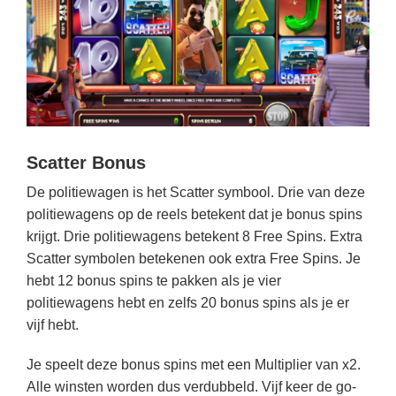
Scatter Bonus
De politiewagen is het Scatter symbool. Drie van deze
politiewagens op de reels betekent dat je bonus spins
krijgt. Drie politiewagens betekent 8 Free Spins. Extra
Scatter symbolen betekenen ook extra Free Spins. Je
hebt 12 bonus spins te pakken als je vier
politiewagens hebt en zelfs 20 bonus spins als je er
vijf hebt.
Je speelt deze bonus spins met een Multiplier van x2.
Alle winsten worden dus verdubbeld. Vijf keer de go-