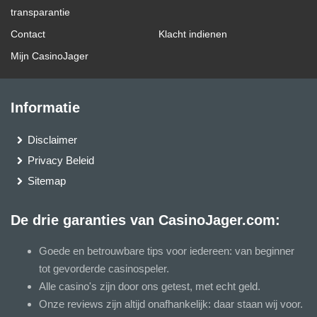
transparantie
Contact
Klacht indienen
Mijn CasinoJager
Informatie
Disclaimer
Privacy Beleid
Sitemap
De drie garanties van CasinoJager.com:
Goede en betrouwbare tips voor iedereen: van beginner
tot gevorderde casinospeler.
Alle casino's zijn door ons getest, met echt geld.
Onze reviews zijn altijd onafhankelijk: daar staan wij voor.