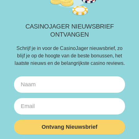
CASINOJAGER NIEUWSBRIEF
ONTVANGEN
Schrijf je in voor de CasinoJager nieuwsbrief, zo
blijf je op de hoogte van de beste bonussen, het
laatste nieuws en de belangrijkste casino reviews.
Ontvang Nieuwsbrief