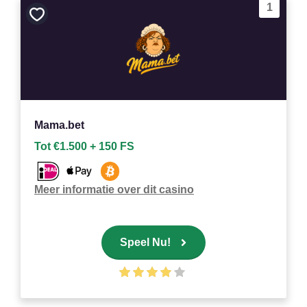
1
Bewaar
als
favoriet
Mama.bet
Tot €1.500 + 150 FS
Meer informatie over dit casino
Speel Nu!