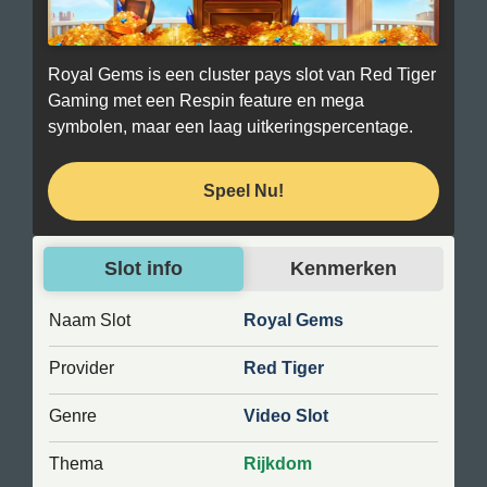
Royal Gems is een cluster pays slot van Red Tiger
Gaming met een Respin feature en mega
symbolen, maar een laag uitkeringspercentage.
Speel Nu!
Slot info
Kenmerken
Reels
8
Naam Slot
Royal Gems
Autoplay
Ja
Bonus Spel
Ja
Provider
Red Tiger
Progressieve Jackpot
Ja
Multipliers
Nee
Genre
Video Slot
Wilds
Nee
Thema
Rijkdom