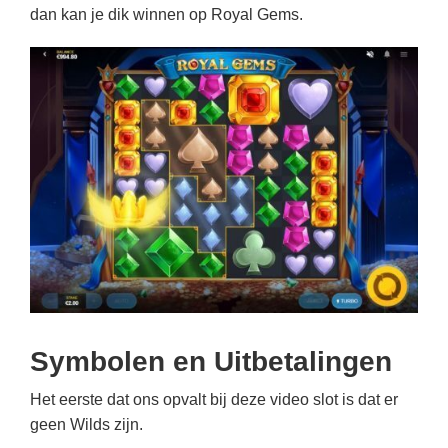
dan kan je dik winnen op Royal Gems.
Symbolen en Uitbetalingen
Het eerste dat ons opvalt bij deze video slot is dat er
geen Wilds zijn.