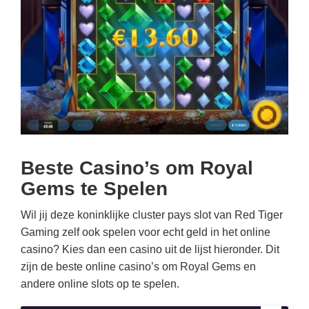
Beste Casino’s om Royal
Gems te Spelen
Wil jij deze koninklijke cluster pays slot van Red Tiger
Gaming zelf ook spelen voor echt geld in het online
casino? Kies dan een casino uit de lijst hieronder. Dit
zijn de beste online casino’s om Royal Gems en
andere online slots op te spelen.