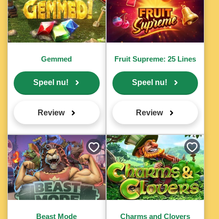
als
als
favoriet
favoriet
Gemmed
Fruit Supreme: 25 Lines
Speel nu!
Speel nu!
Review
Review
Bewaar
Bewaar
als
als
favoriet
favoriet
Beast Mode
Charms and Clovers