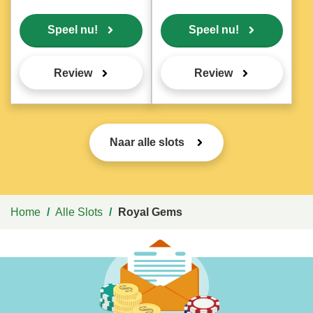
Speel nu!
Speel nu!
Review
Review
Naar alle slots
Home
/
Alle Slots
/
Royal Gems