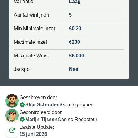
Variantie
Laag
Aantal winlijnen
5
Min Minimale Inzet
€0,20
Maximale Inzet
€200
Maximale Winst
€8.000
Jackpot
Nee
Geschreven door
Stijn Schouten
iGaming Expert
Gecontroleerd door
Marijn Tijssen
Casino Redacteur
Laatste Update:
15 juni 2026