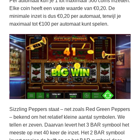
Per automaat kun je 1 tot maximaal 500 coins inzetten.
Elke coin heeft een vaste waarde van €0,20. De
minimale inzet is dus €0,20 per automaat, terwijl je
maximaal tot €100 per automaat kunt spelen.
Sizzling Peppers staat – net zoals Red Green Peppers
– bekend om het relatief kleine aantal symbolen. We
tellen er zeven. Daarvan levert het 3 BAR symbool het
meeste op met 40 keer de inzet. Het 2 BAR symbool