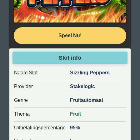
Speel Nu!
Slot info
Naam Slot
Sizzling Peppers
Provider
Stakelogic
Genre
Fruitautomaat
Thema
Fruit
Uitbetalingspercentage
95%