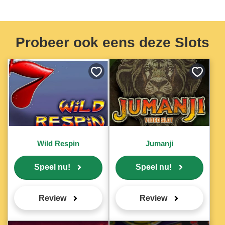
Probeer ook eens deze Slots
Bewaar
Bewaar
als
als
favoriet
favoriet
Wild Respin
Jumanji
Speel nu!
Speel nu!
Review
Review