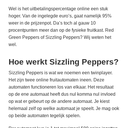
Wel is het uitbetalingspercentage online een stuk
hoger. Van de ingelegde euro’s, gaat namelijk 95%
weer in de prijzenpot. Da’s toch al gauw 10
procentpunten meer dan op de fysieke fruitkast. Red
Green Peppers of Sizzling Peppers? Wij weten het
wel.
Hoe werkt Sizzling Peppers?
Sizzling Peppers is wat we noemen een twinplayer.
Het zijn twee online fruitautomaten ineen. Deze
automaten functioneren los van elkaar. Het resultaat
op de ene automaat heeft dus nul komma nul invloed
op wat er gebeurt op de andere automaat. Je kiest
helemaal zelf op welke automaat je speelt. Je mag ook
op beide automaten tegelijk spelen.