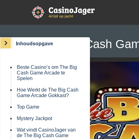
The Big Cash Gam
Inhoudsopgave
Beste Casino’s om The Big
Cash Game Arcade te
Spelen
Hoe Werkt de The Big Cash
Game Arcade Gokkast?
Top Game
Mystery Jackpot
Wat vindt CasinoJager van
de The Big Cash Game