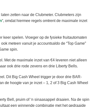
r laten zetten naar de Clubmeter. Clubmeters zijn
n
“, omdat hiermee regels omtrent de maximale inzet
er keer spelen. Vroeger op de fysieke fruitautomaten
e ook meteen vanuit je accountsaldo de “Top Game”
 Game spin.
l. Met de maximale inzet van €4 leveren niet alleen
maar ook drie rode zevens en drie Liberty Bells.
l. Dit Big Cash Wheel trigger je door drie BAR-
van de hoogte van je inzet – 1, 2 of 3 Big Cash Wheel
berty Bell, pruim of ‘n sinaasappel draaien. Na de spin
esultaat een winnende combinatie met het gedraaide