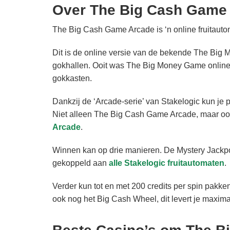
Over The Big Cash Game
The Big Cash Game Arcade is ‘n online fruitauto
Dit is de online versie van de bekende The Big 
gokhallen. Ooit was The Big Money Game online t
gokkasten.
Dankzij de ‘Arcade-serie’ van Stakelogic kun je 
Niet alleen The Big Cash Game Arcade, maar oo
Arcade
.
Winnen kan op drie manieren. De Mystery Jackpot
gekoppeld aan
alle Stakelogic fruitautomaten
.
Verder kun tot en met 200 credits per spin pakken
ook nog het Big Cash Wheel, dit levert je maxima