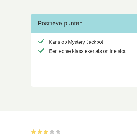
Positieve punten
Kans op Mystery Jackpot
Een echte klassieker als online slot