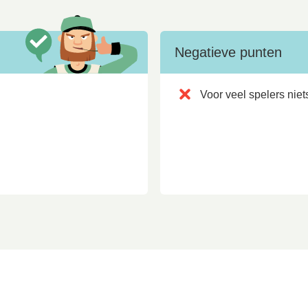
Negatieve punten
Voor veel spelers niet