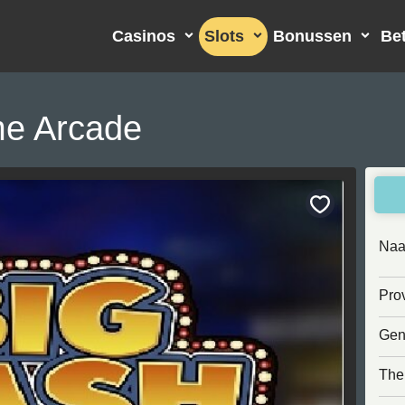
Casinos
Slots
Bonussen
Bet
e Arcade
Bewaar
als
favoriet
Ree
Naa
Ree
Aut
Naa
Aut
Pro
Bon
Bon
Pro
Pro
Gen
Mult
Pro
Wil
Gen
Th
Mult