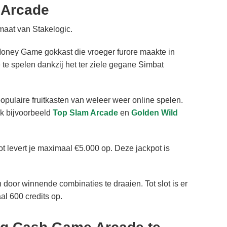
 Arcade
maat van Stakelogic.
Money Game gokkast die vroeger furore maakte in
e spelen dankzij het ter ziele gegane Simbat
populaire fruitkasten van weleer weer online spelen.
k bijvoorbeeld
Top Slam Arcade
en
Golden Wild
 levert je maximaal €5.000 op. Deze jackpot is
 door winnende combinaties te draaien. Tot slot is er
al 600 credits op.