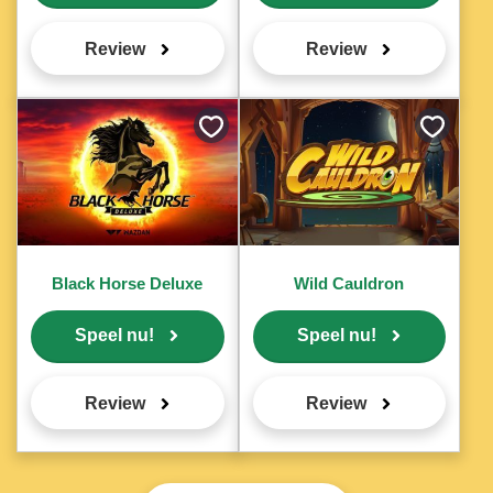
Review
Review
Bewaar
Bewaar
als
als
favoriet
favoriet
Black Horse Deluxe
Wild Cauldron
Speel nu!
Speel nu!
Review
Review