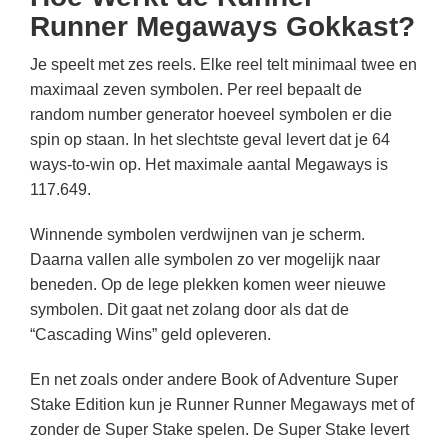
Runner Megaways Gokkast?
Je speelt met zes reels. Elke reel telt minimaal twee en
maximaal zeven symbolen. Per reel bepaalt de
random number generator hoeveel symbolen er die
spin op staan. In het slechtste geval levert dat je 64
ways-to-win op. Het maximale aantal Megaways is
117.649.
Winnende symbolen verdwijnen van je scherm.
Daarna vallen alle symbolen zo ver mogelijk naar
beneden. Op de lege plekken komen weer nieuwe
symbolen. Dit gaat net zolang door als dat de
“Cascading Wins” geld opleveren.
En net zoals onder andere Book of Adventure Super
Stake Edition kun je Runner Runner Megaways met of
zonder de Super Stake spelen. De Super Stake levert