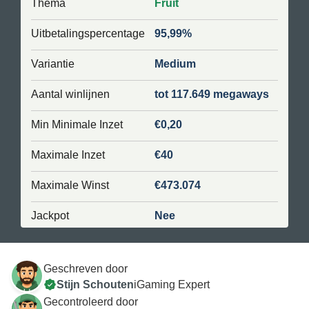
Thema
Fruit
Uitbetalingspercentage
95,99%
Variantie
Medium
Aantal winlijnen
tot 117.649 megaways
Min Minimale Inzet
€0,20
Maximale Inzet
€40
Maximale Winst
€473.074
Jackpot
Nee
Geschreven door
Stijn Schouten
iGaming Expert
Gecontroleerd door