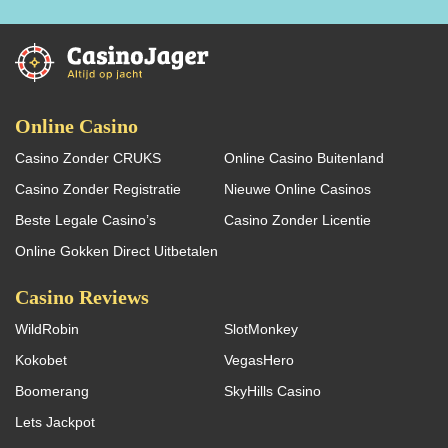
Online Casino
Casino Zonder CRUKS
Online Casino Buitenland
Casino Zonder Registratie
Nieuwe Online Casinos
Beste Legale Casino’s
Casino Zonder Licentie
Online Gokken Direct Uitbetalen
Casino Reviews
WildRobin
SlotMonkey
Kokobet
VegasHero
Boomerang
SkyHills Casino
Lets Jackpot