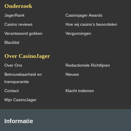
Onderzoek
JagerRank
Casinojager Awards
Casino reviews
Hoe wij casino’s beoordelen
Verantwoord gokken
Vergunningen
Blacklist
Over CasinoJager
Over Ons
Redactionele Richtlijnen
Betrouwbaarheid en
Nieuws
transparantie
Contact
Klacht indienen
Mijn CasinoJager
Informatie