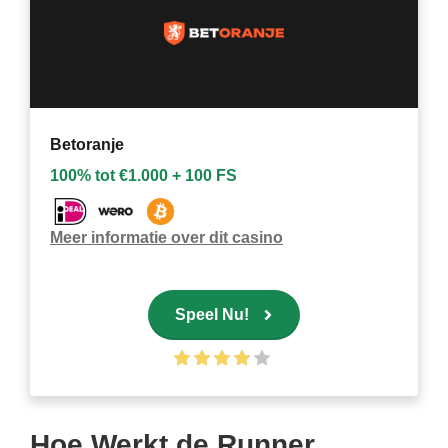
als
favoriet
Betoranje
100% tot €1.000 + 100 FS
Meer informatie over dit casino
Speel Nu!
Hoe Werkt de Runner