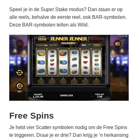
Speel je in de Super Stake modus? Dan staan er op
alle reels, behalve de eerste reel, ook BAR-symbolen.
Deze BAR-symbolen tellen als Wild.
Free Spins
Je hebt vier Scatter symbolen nodig om de Free Spins
te triggeren. Draai je er drie? Dan krijg je ‘n herkansing