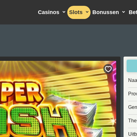
Casinos
Slots
Bonussen
Bet
Bewaar
als
Naa
favoriet
Ree
Ree
Aut
Naa
Pro
Aut
Bon
Bon
Pro
Gen
Fre
Fre
Pro
Gen
Th
Pro
Mult
Wil
Th
Uit
Mult