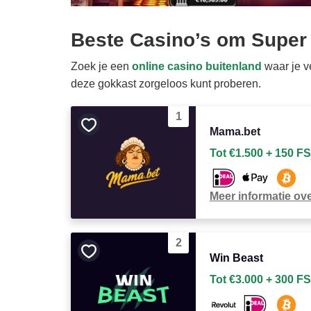
Beste Casino’s om Super
Zoek je een
online casino buitenland
waar je v
deze gokkast zorgeloos kunt proberen.
1
Bewaar
Mama.bet
als
favoriet
Tot €1.500 + 150 FS
Meer informatie ove
2
Bewaar
Win Beast
als
favoriet
Tot €3.000 + 300 FS