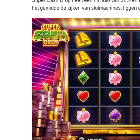
Super Cash Drop heeft een hit ratio van 32% en 
het gemiddelde kijken van slotmachines, liggen