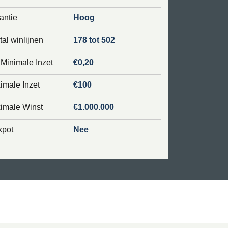
ds
Ja
betalingspercentage
96,6%
antie
Hoog
antie
Hoog
al winlijnen
178 tot 502
al winlijnen
178 tot 502
 Minimale Inzet
€0,20
 Minimale Inzet
€0,20
imale Inzet
€100
imale Inzet
€100
imale Winst
€1.000.000
imale Winst
€1.000.000
kpot
Nee
kpot
Nee