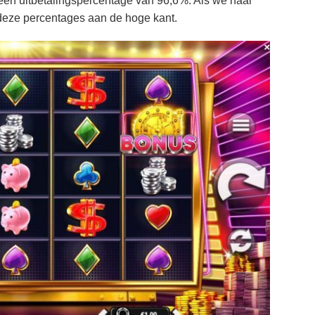
een uitbetalingspercentage van 96,6%. Als we naar
 deze percentages aan de hoge kant.