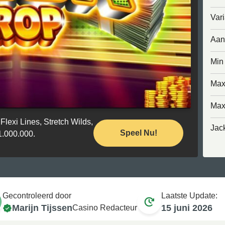
Wil
Uit
Vari
Vari
Aant
Aant
Min
Min
Max
Max
Max
Flexi Lines, Stretch Wilds,
Max
Jac
Speel Nu!
1.000.000.
Jac
Gecontroleerd door
Laatste Update:
Marijn Tijssen
15 juni 2026
Casino Redacteur