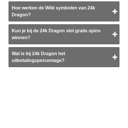
Hoe werken de Wild symbolen van 24k
Dragon?
Kun je bij de 24k Dragon slot gratis spins
winnen?
Wat is bij 24k Dragon het
uitbetalingspercentage?