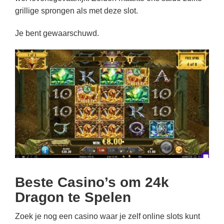
grillige sprongen als met deze slot.
Je bent gewaarschuwd.
Beste Casino’s om 24k
Dragon te Spelen
Zoek je nog een casino waar je zelf online slots kunt