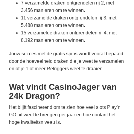
7 verzamelde draken ontgrendelen rij 2, met
3.456 manieren om te winnen.
11 verzamelde draken ontgrendelen rij 3, met
5.488 manieren om te winnen.
15 verzamelde draken ontgrendelen rij 4, met
8.192 manieren om te winnen.
Jouw succes met de gratis spins wordt vooral bepaald
door de hoeveelheid draken die je weet te verzamelen
en of je 1 of meer Retriggers weet te draaien.
Wat vindt CasinoJager van
24k Dragon?
Het blijft fascinerend om te zien hoe veel slots Play’n
GO uit weet te brengen per jaar en hoe contant het
hoge kwaliteitsniveau is.