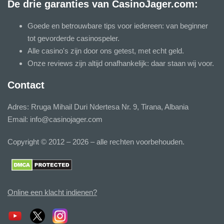
De drie garanties van CasinoJager.com:
Goede en betrouwbare tips voor iedereen: van beginner
tot gevorderde casinospeler.
Alle casino's zijn door ons getest, met echt geld.
Onze reviews zijn altijd onafhankelijk: daar staan wij voor.
Contact
Adres: Rruga Mihail Duri Ndertesa Nr. 9, Tirana, Albania
Email:
info@casinojager.com
Copyright © 2012 – 2026 – alle rechten voorbehouden.
Online een klacht indienen?