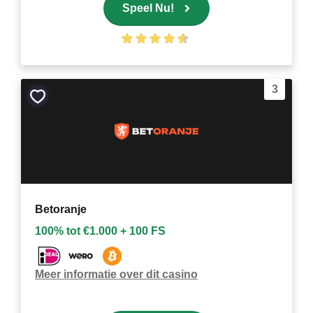
Speel Nu!
3
Bewaar
als
favoriet
Betoranje
100% tot €1.000 + 100 FS
Meer informatie over dit casino