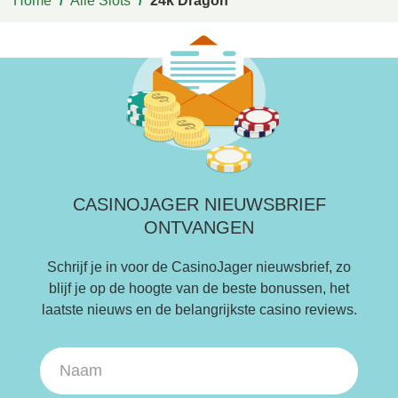
Home
/
Alle Slots
/
24k Dragon
CASINOJAGER NIEUWSBRIEF
ONTVANGEN
Schrijf je in voor de CasinoJager nieuwsbrief, zo
blijf je op de hoogte van de beste bonussen, het
laatste nieuws en de belangrijkste casino reviews.