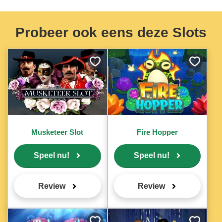
Probeer ook eens deze Slots
Bewaar
Bewaar
als
als
favoriet
favoriet
Musketeer Slot
Fire Hopper
Speel nu!
Speel nu!
Review
Review