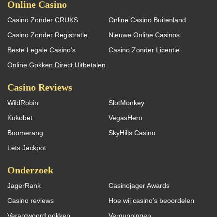
Online Casino
Casino Zonder CRUKS
Online Casino Buitenland
Casino Zonder Registratie
Nieuwe Online Casinos
Beste Legale Casino’s
Casino Zonder Licentie
Online Gokken Direct Uitbetalen
Casino Reviews
WildRobin
SlotMonkey
Kokobet
VegasHero
Boomerang
SkyHills Casino
Lets Jackpot
Onderzoek
JagerRank
Casinojager Awards
Casino reviews
Hoe wij casino’s beoordelen
Verantwoord gokken
Vergunningen