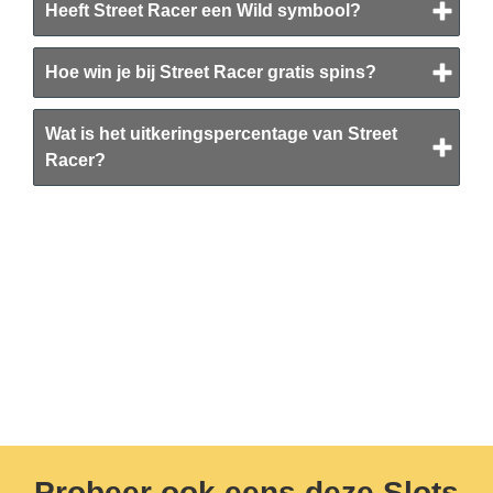
Heeft Street Racer een Wild symbool?
Hoe win je bij Street Racer gratis spins?
Wat is het uitkeringspercentage van Street
Racer?
Probeer ook eens deze Slots