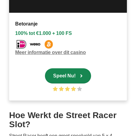
Betoranje
100% tot €1.000 + 100 FS
Meer informatie over dit casino
Speel Nu!
Hoe Werkt de Street Racer
Slot?
Street Racer heeft een groot speelveld van 5 x 4