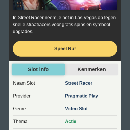
In Street Racer neem je het in Las Vegas op tegen
snelle straatracers voor gratis spins en symbool
upgrades.
Speel Nu!
Slot info
Kenmerken
Reels
5
Naam Slot
Street Racer
Autoplay
Ja
Bonus Spel
Ja
Provider
Pragmatic Play
Free Spins
12
Progressieve Jackpot
Nee
Genre
Video Slot
Multipliers
Nee
Wilds
Ja
Thema
Actie