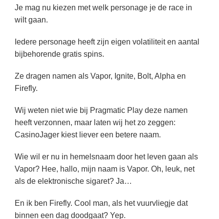
Je mag nu kiezen met welk personage je de race in
wilt gaan.
Iedere personage heeft zijn eigen volatiliteit en aantal
bijbehorende gratis spins.
Ze dragen namen als Vapor, Ignite, Bolt, Alpha en
Firefly.
Wij weten niet wie bij Pragmatic Play deze namen
heeft verzonnen, maar laten wij het zo zeggen:
CasinoJager kiest liever een betere naam.
Wie wil er nu in hemelsnaam door het leven gaan als
Vapor? Hee, hallo, mijn naam is Vapor. Oh, leuk, net
als de elektronische sigaret? Ja…
En ik ben Firefly. Cool man, als het vuurvliegje dat
binnen een dag doodgaat? Yep.