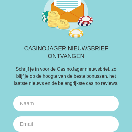
CASINOJAGER NIEUWSBRIEF
ONTVANGEN
Schrijf je in voor de CasinoJager nieuwsbrief, zo
blijf je op de hoogte van de beste bonussen, het
laatste nieuws en de belangrijkste casino reviews.