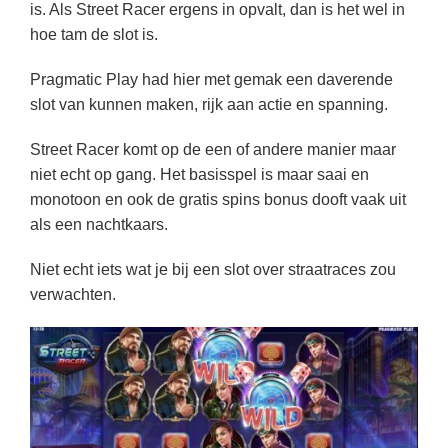
is. Als Street Racer ergens in opvalt, dan is het wel in
hoe tam de slot is.
Pragmatic Play had hier met gemak een daverende
slot van kunnen maken, rijk aan actie en spanning.
Street Racer komt op de een of andere manier maar
niet echt op gang. Het basisspel is maar saai en
monotoon en ook de gratis spins bonus dooft vaak uit
als een nachtkaars.
Niet echt iets wat je bij een slot over straatraces zou
verwachten.