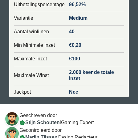
Uitbetalingspercentage
96,52%
Variantie
Medium
Aantal winlijnen
40
Min Minimale Inzet
€0,20
Maximale Inzet
€100
2.000 keer de totale
Maximale Winst
inzet
Jackpot
Nee
Geschreven door
Stijn Schouten
iGaming Expert
Gecontroleerd door
Marijn Tijssen
Casino Redacteur