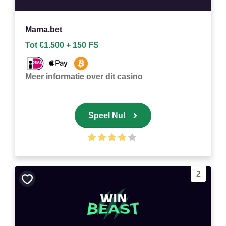
Mama.bet
Tot €1.500 + 150 FS
Meer informatie over dit casino
Speel Nu!
2
Bewaar
als
favoriet