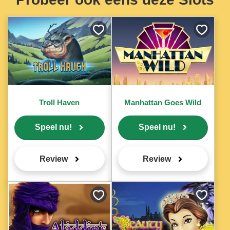
Bewaar
Bewaar
als
als
favoriet
favoriet
Troll Haven
Manhattan Goes Wild
Speel nu!
Speel nu!
Review
Review
Bewaar
Bewaar
als
als
favoriet
favoriet