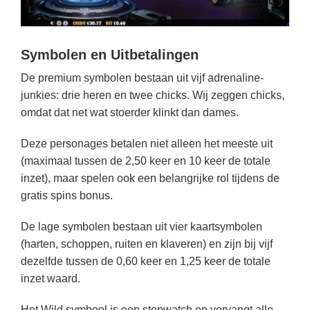
Symbolen en Uitbetalingen
De premium symbolen bestaan uit vijf adrenaline-
junkies: drie heren en twee chicks. Wij zeggen chicks,
omdat dat net wat stoerder klinkt dan dames.
Deze personages betalen niet alleen het meeste uit
(maximaal tussen de 2,50 keer en 10 keer de totale
inzet), maar spelen ook een belangrijke rol tijdens de
gratis spins bonus.
De lage symbolen bestaan uit vier kaartsymbolen
(harten, schoppen, ruiten en klaveren) en zijn bij vijf
dezelfde tussen de 0,60 keer en 1,25 keer de totale
inzet waard.
Het Wild symbool is een stopwatch en vervangt alle