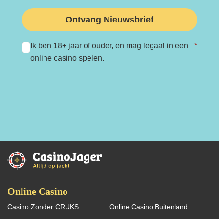
Ontvang Nieuwsbrief
Ik ben 18+ jaar of ouder, en mag legaal in een
*
online casino spelen.
Online Casino
Casino Zonder CRUKS
Online Casino Buitenland