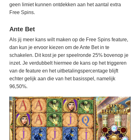
geen limiet kunnen ontdekken aan het aantal extra
Free Spins.
Ante Bet
Als jij meer kans wilt maken op de Free Spins feature,
dan kun je ervoor kiezen om de Ante Bet in te
schakelen. Dit kost je per speelronde 25% bovenop je
inzet. Je verdubbelt hiermee de kans op het triggeren
van de feature en het uitbetalingspercentage blijft
echter gelijk aan die van het basisspel, namelijk
96,50%.