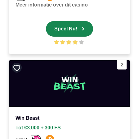
Meer informatie over dit casino
Speel Nu!
2
Bewaar
als
favoriet
Win Beast
Tot €3.000 + 300 FS