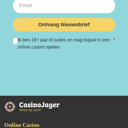
Ontvang Nieuwsbrief
Ik ben 18+ jaar of ouder, en mag legaal in een
*
online casino spelen.
Online Casino