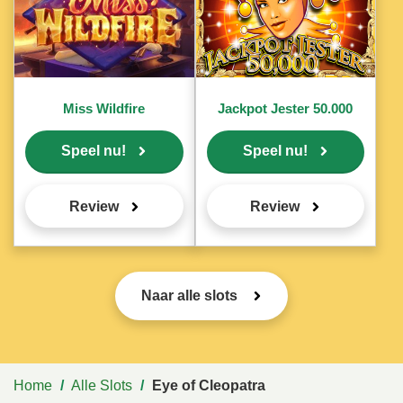
als
als
favoriet
favoriet
Miss Wildfire
Jackpot Jester 50.000
Speel nu!
Speel nu!
Review
Review
Naar alle slots
Home
/
Alle Slots
/
Eye of Cleopatra