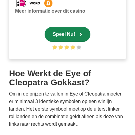
Meer informatie over dit casino
Speel Nu!
Hoe Werkt de Eye of
Cleopatra Gokkast?
Om in de prijzen te vallen in Eye of Cleopatra moeten
er minimaal 3 identieke symbolen op een winlijn
landen. Het eerste symbool moet op de uiterst linker
rol landen en de combinatie geldt alleen als deze van
links naar rechts wordt gemaakt.