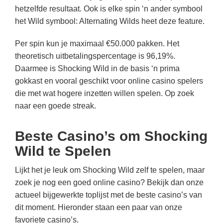
hetzelfde resultaat. Ook is elke spin ‘n ander symbool
het Wild symbool: Alternating Wilds heet deze feature.
Per spin kun je maximaal €50.000 pakken. Het
theoretisch uitbetalingspercentage is 96,19%.
Daarmee is Shocking Wild in de basis ‘n prima
gokkast en vooral geschikt voor online casino spelers
die met wat hogere inzetten willen spelen. Op zoek
naar een goede streak.
Beste Casino’s om Shocking
Wild te Spelen
Lijkt het je leuk om Shocking Wild zelf te spelen, maar
zoek je nog een goed online casino? Bekijk dan onze
actueel bijgewerkte toplijst met de beste casino’s van
dit moment. Hieronder staan een paar van onze
favoriete casino’s.