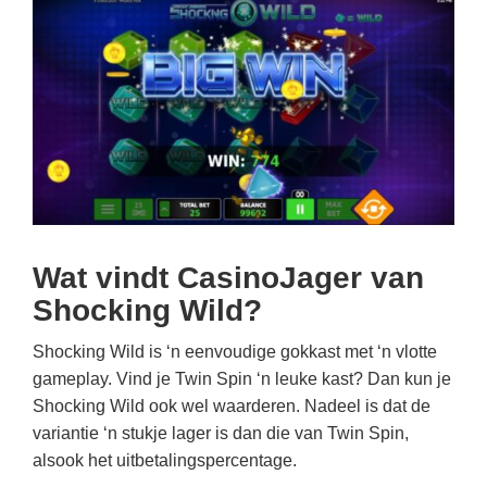
Wat vindt CasinoJager van
Shocking Wild?
Shocking Wild is ‘n eenvoudige gokkast met ‘n vlotte
gameplay. Vind je Twin Spin ‘n leuke kast? Dan kun je
Shocking Wild ook wel waarderen. Nadeel is dat de
variantie ‘n stukje lager is dan die van Twin Spin,
alsook het uitbetalingspercentage.