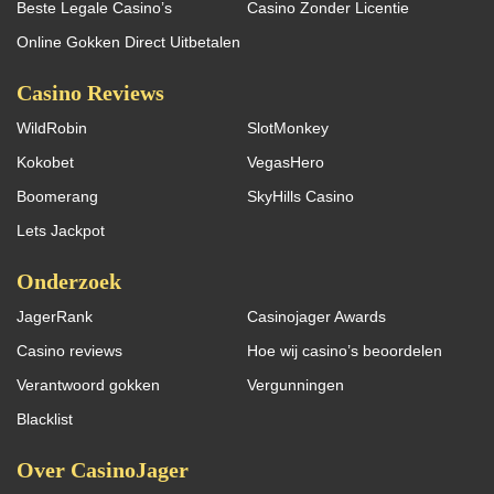
Beste Legale Casino’s
Casino Zonder Licentie
Online Gokken Direct Uitbetalen
Casino Reviews
WildRobin
SlotMonkey
Kokobet
VegasHero
Boomerang
SkyHills Casino
Lets Jackpot
Onderzoek
JagerRank
Casinojager Awards
Casino reviews
Hoe wij casino’s beoordelen
Verantwoord gokken
Vergunningen
Blacklist
Over CasinoJager