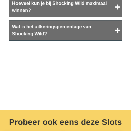
Hoeveel kun je bij Shocking Wild maximaal
winnen?
Wat is het uitkeringspercentage van
Shocking Wild?
Probeer ook eens deze Slots