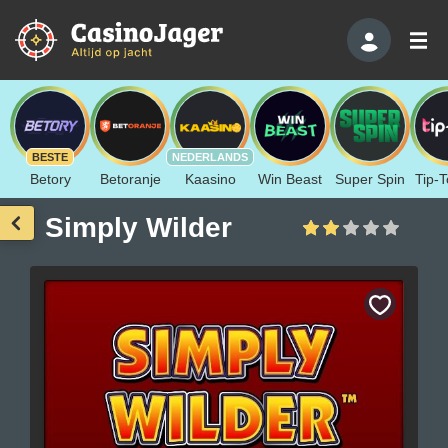
BESTE
NEDERLANDS
Betory
Betoranje
Kaasino
Win Beast
Super Spin
Tip-T
Simply Wilder
Bewaar
als
favoriet