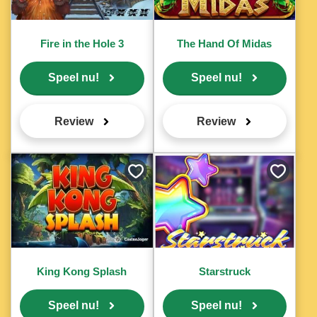
Fire in the Hole 3
The Hand Of Midas
Speel nu!
Speel nu!
Review
Review
Bewaar
Bewaar
als
als
favoriet
favoriet
King Kong Splash
Starstruck
Speel nu!
Speel nu!