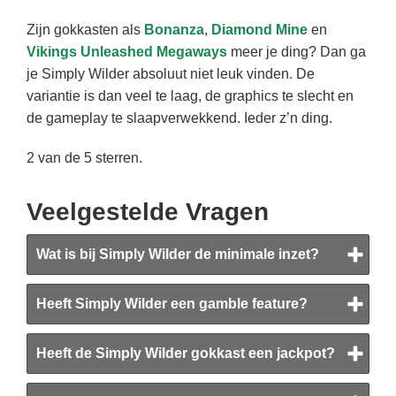
Zijn gokkasten als
Bonanza
,
Diamond Mine
en
Vikings Unleashed Megaways
meer je ding? Dan ga
je Simply Wilder absoluut niet leuk vinden. De
variantie is dan veel te laag, de graphics te slecht en
de gameplay te slaapverwekkend. Ieder z’n ding.
2 van de 5 sterren.
Veelgestelde Vragen
Wat is bij Simply Wilder de minimale inzet?
Heeft Simply Wilder een gamble feature?
Heeft de Simply Wilder gokkast een jackpot?