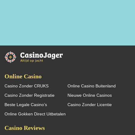
Online Casino
Casino Zonder CRUKS
Online Casino Buitenland
Casino Zonder Registratie
Nieuwe Online Casinos
Beste Legale Casino’s
Casino Zonder Licentie
Online Gokken Direct Uitbetalen
Casino Reviews