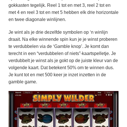
gokkasten tegelijk. Reel 1 tot en met 3, reel 2 tot en
met 4 en reel 3 tot en met 5 hebben elk drie horizontale
en twee diagonale winlijnen.
Je wint als je drie dezelfde symbolen op ‘n winlijn
draait. Na elke winnende spin kun je je winst proberen
te verdubbelen via de ‘Gamble knop’. Je komt dan
terecht in een “verdubbelen of niets”-kaartspelletje. Je
verdubbelt je winst als je gokt op de juiste kleur van de
volgende kaart. Dat betekent 50% om te winnen dus.
Je kunt tot en met 500 keer je inzet inzetten in de
gamble game.