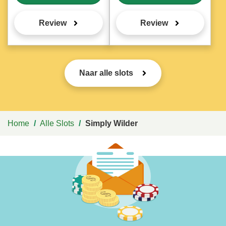
Review
Review
Naar alle slots
Home
/
Alle Slots
/
Simply Wilder