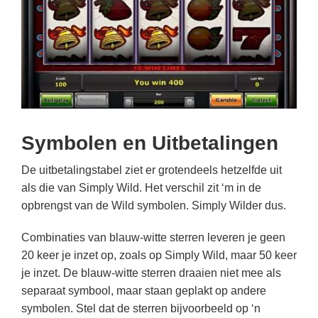
Symbolen en Uitbetalingen
De uitbetalingstabel ziet er grotendeels hetzelfde uit
als die van Simply Wild. Het verschil zit ‘m in de
opbrengst van de Wild symbolen. Simply Wilder dus.
Combinaties van blauw-witte sterren leveren je geen
20 keer je inzet op, zoals op Simply Wild, maar 50 keer
je inzet. De blauw-witte sterren draaien niet mee als
separaat symbool, maar staan geplakt op andere
symbolen. Stel dat de sterren bijvoorbeeld op ‘n