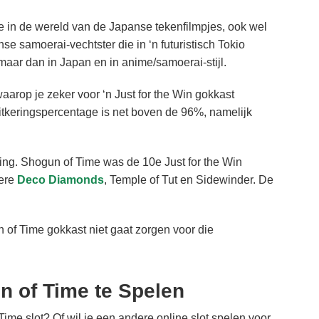
 in de wereld van de Japanse tekenfilmpjes, ook wel
e samoerai-vechtster die in ‘n futuristisch Tokio
maar dan in Japan en in anime/samoerai-stijl.
aarop je zeker voor ‘n Just for the Win gokkast
 uitkeringspercentage is net boven de 96%, namelijk
ing. Shogun of Time was de 10e Just for the Win
dere
Deco Diamonds
, Temple of Tut en Sidewinder. De
 of Time gokkast niet gaat zorgen voor die
 of Time te Spelen
Time slot? Of wil je een andere online slot spelen voor