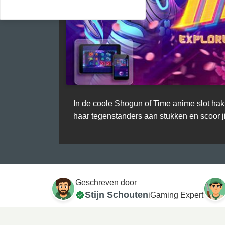
In de coole Shogun of Time anime slot hak
haar tegenstanders aan stukken en scoor jij
Geschreven door
Stijn Schouten
iGaming Expert