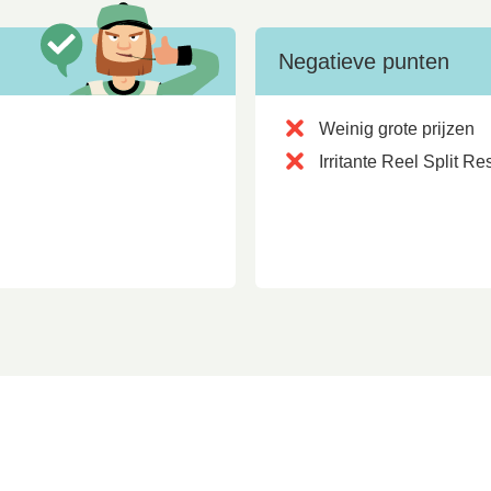
Negatieve punten
Weinig grote prijzen
Irritante Reel Split Re