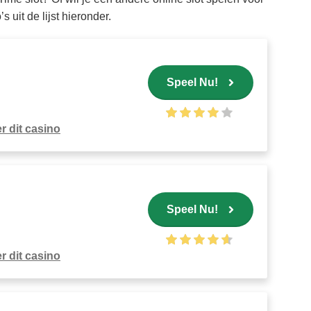
 uit de lijst hieronder.
Speel Nu!
r dit casino
Speel Nu!
r dit casino