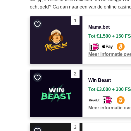
echt geld? Ga dan naar een van de online casino’s
1
Bewaar
Mama.bet
als
favoriet
Tot €1.500 + 150 FS
Meer informatie ove
2
Bewaar
Win Beast
als
favoriet
Tot €3.000 + 300 FS
Meer informatie ove
3